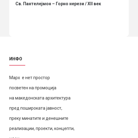
Св. Пантелејмон – Горно нерези / XII век
ИНФО
Марх е нет простор
посветен на промоција
на македонската архитектура
пред пошироката јавност,
преку минатите и денешните
реализации, проекти, концепти,