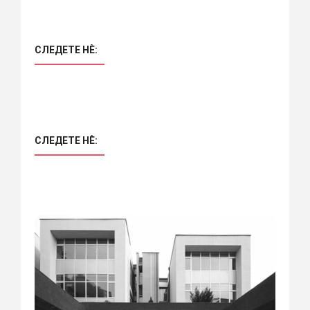
СЛЕДЕТЕ НÈ:
СЛЕДЕТЕ НÈ: