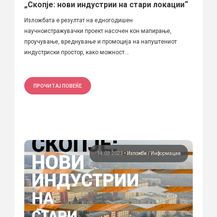
„Скопје: нови индустрии на стари локации“
Изложбата е резултат на едногодишен
научноистражувачки проект насочен кон мапирање,
проучување, вреднување и промоција на напуштениот
индустриски простор, како можност...
ПРОЧИТАЈ ПОВЕЌЕ
14.03.2023
•
Изложби
Информации