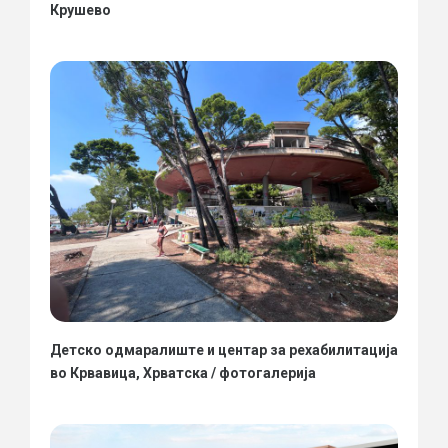
Крушево
Детско одмаралиште и центар за рехабилитација
во Крвавица, Хрватска / фотогалерија