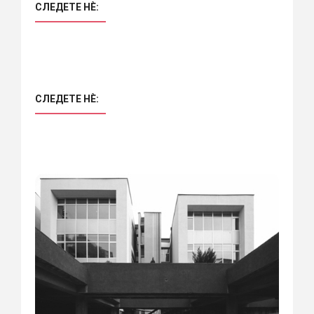
СЛЕДЕТЕ НÈ:
СЛЕДЕТЕ НÈ: