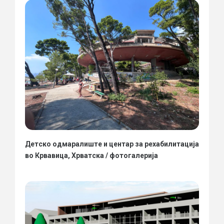
Детско одмаралиште и центар за рехабилитација
во Крвавица, Хрватска / фотогалерија