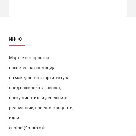
ИНФО
Марх е нет простор
посветен на промоција
на македонската архитектура
пред пошироката јавност,
преку минатите и денешните
реализации, проекти, концепти,
идеи.
contact@marh.mk