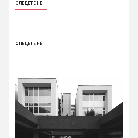
СЛЕДЕТЕ НÈ:
СЛЕДЕТЕ НÈ: