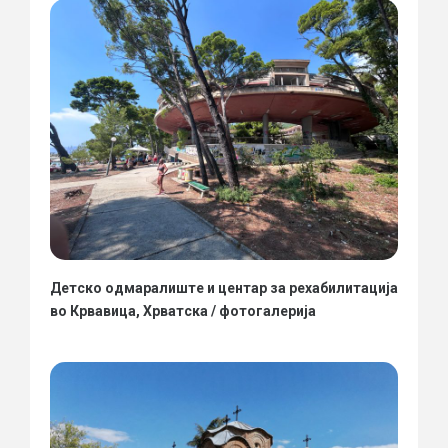
Детско одмаралиште и центар за рехабилитација
во Крвавица, Хрватска / фотогалерија