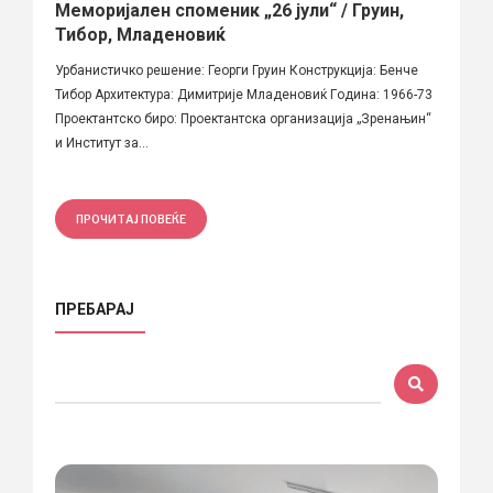
Меморијален споменик „26 јули“ / Груин,
Тибор, Младеновиќ
Урбанистичко решение: Георги Груин Конструкција: Бенче
Тибор Архитектура: Димитрије Младеновиќ Гoдина: 1966-73
Проектантско биро: Проектантска организација „Зренањин“
и Институт за...
ПРОЧИТАЈ ПОВЕЌЕ
ПРЕБАРАЈ