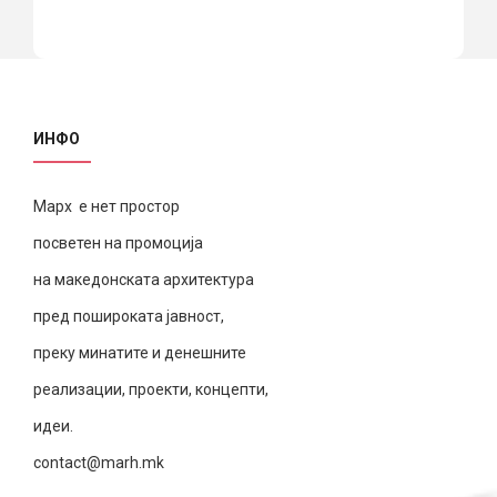
ИНФО
Марх е нет простор
посветен на промоција
на македонската архитектура
пред пошироката јавност,
преку минатите и денешните
реализации, проекти, концепти,
идеи.
contact@marh.mk