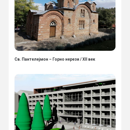
Св. Пантелејмон – Горно нерези / XII век