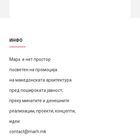
ИНФО
Марх е нет простор
посветен на промоција
на македонската архитектура
пред пошироката јавност,
преку минатите и денешните
реализации, проекти, концепти,
идеи.
contact@marh.mk