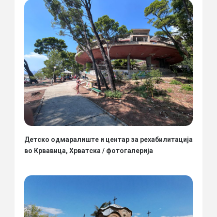
Детско одмаралиште и центар за рехабилитација
во Крвавица, Хрватска / фотогалерија