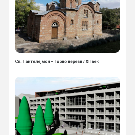
Св. Пантелејмон – Горно нерези / XII век