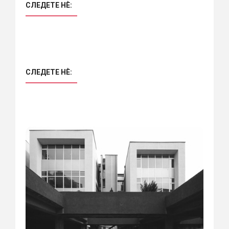
СЛЕДЕТЕ НÈ:
СЛЕДЕТЕ НÈ: