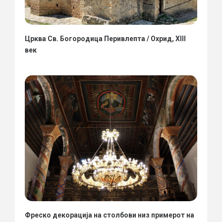
Црква Св. Богородица Перивлепта / Охрид, XIII
век
Фреско декорација на столбови низ примерот на