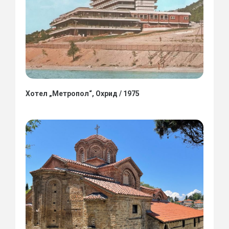
Хотел „Метропол“, Охрид / 1975