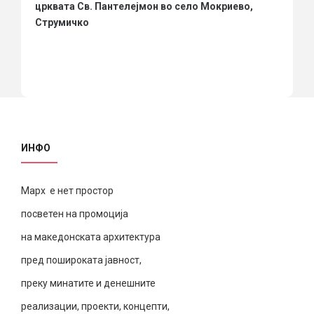
црквата Св. Пантелејмон во село Мокриево,
Струмичко
ИНФО
Марх е нет простор
посветен на промоција
на македонската архитектура
пред пошироката јавност,
преку минатите и денешните
реализации, проекти, концепти,