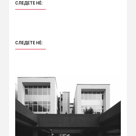
СЛЕДЕТЕ НÈ:
СЛЕДЕТЕ НÈ: