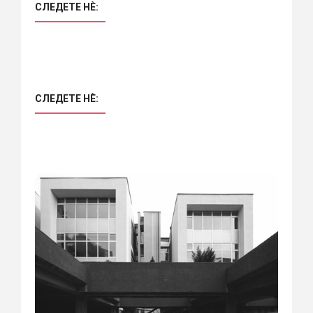
СЛЕДЕТЕ НÈ:
СЛЕДЕТЕ НÈ: