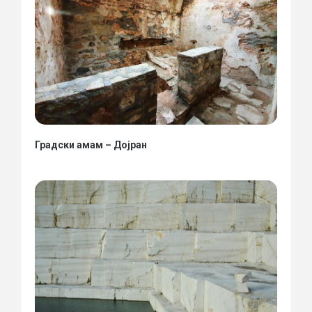
Градски амам – Дојран