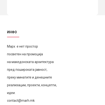
ИНФО
Марх е нет простор
посветен на промоција
на македонската архитектура
пред пошироката јавност,
преку минатите и денешните
реализации, проекти, концепти,
идеи.
contact@marh.mk