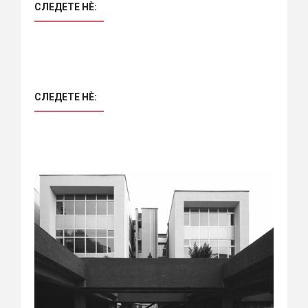
СЛЕДЕТЕ НÈ:
СЛЕДЕТЕ НÈ: