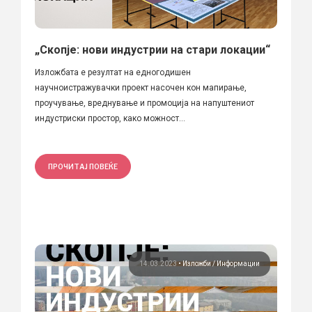
„Скопје: нови индустрии на стари локации“
Изложбата е резултат на едногодишен
научноистражувачки проект насочен кон мапирање,
проучување, вреднување и промоција на напуштениот
индустриски простор, како можност...
ПРОЧИТАЈ ПОВЕЌЕ
14.03.2023
•
Изложби
Информации