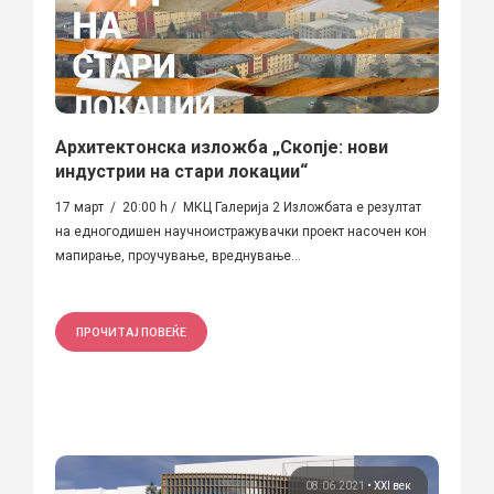
Архитектонска изложба „Скопје: нови
индустрии на стари локации“
17 март / 20:00 h / МКЦ Галерија 2 Изложбата е резултат
на едногодишен научноистражувачки проект насочен кон
мапирање, проучување, вреднување...
ПРОЧИТАЈ ПОВЕЌЕ
08.06.2021
•
XXI век