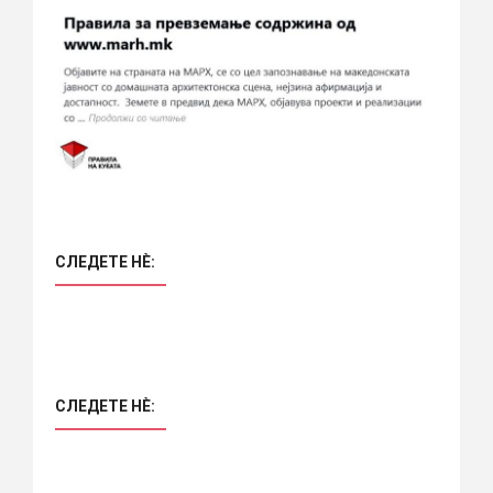
СЛЕДЕТЕ НÈ:
СЛЕДЕТЕ НÈ: