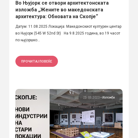
Во Њујорк се отвори архитектонската
изложба „Жените во македонската
архитектура: Обновата на Скопје“
Датум: 11.08.2025 Локација: Македонскиот културен центар
во Њујорк (545 W 52nd St) На 9.8.2025 година, во 19 часот
по њујоршко...
ПРОЧИТАЈ ПОВЕЌЕ
25.03.2023
•
Изложби