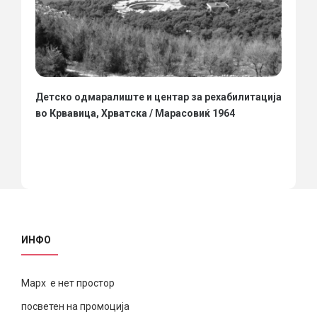
Детско одмаралиште и центар за рехабилитација
во Крвавица, Хрватска / Марасовиќ 1964
ИНФО
Марх е нет простор
посветен на промоција