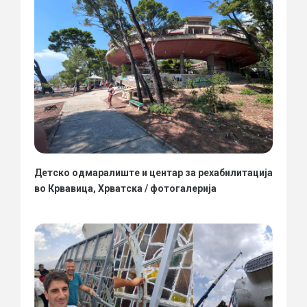
Детско одмаралиште и центар за рехабилитација
во Крвавица, Хрватска / фотогалерија