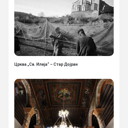
Црква „Св. Илија“ – Стар Дојран