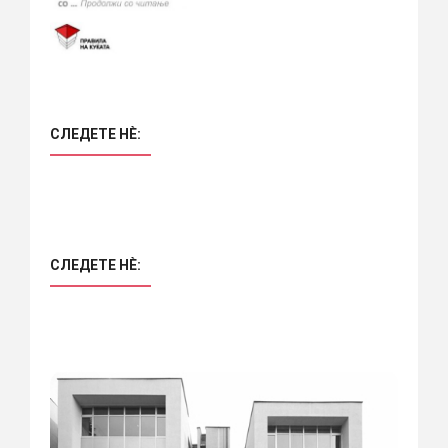
СЛЕДЕТЕ НÈ:
СЛЕДЕТЕ НÈ: