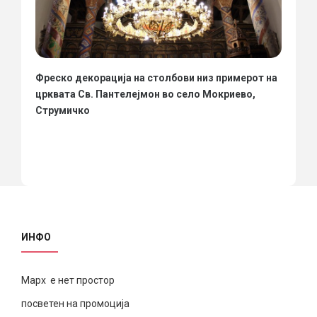
Фреско декорација на столбови низ примерот на
црквата Св. Пантелејмон во село Мокриево,
Струмичко
ИНФО
Марх е нет простор
посветен на промоција