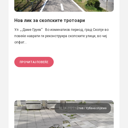
Нов лик за скопските тротоари
Ул .„ Даме Груев“ Во изминатиов период, град Скопје во
повеќе наврати ги реконструира скопските улици, во чиј
опфат...
ПРОЧИТАЈ ПОВЕЌЕ
02.04.2020
•
Став
Урбана опрема