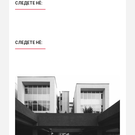
СЛЕДЕТЕ НÈ:
СЛЕДЕТЕ НÈ: