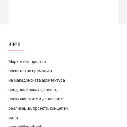
ИНФО
Марх е нет простор
посветен на промоција
на македонската архитектура
пред пошироката јавност,
преку минатите и денешните
реализации, проекти, концепти,
идеи.
contact@marh.mk