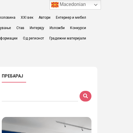
Macedonian
I половина
XXI век
Автори
Ентериер и мебел
жување
Став
Интервју
Изложби
Конкурси
формации
Од регионот
Градежни материјали
ПРЕБАРАЈ