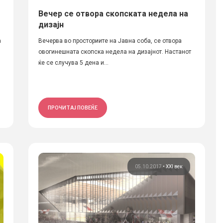
Вечер се отвора скопската недела на
дизајн
а
Вечерва во просториите на Јавна соба, се отвора
овогинешната скопска недела на дизајнот. Настанот
ќе се случува 5 дена и...
ПРОЧИТАЈ ПОВЕЌЕ
05.10.2017
•
XXI век