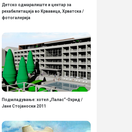
Детско одмаралиште и центар за
рехабилитација во Крвавица, Хрватска /
фотогалерија
Подмладување: хотел „Палас“-Охрид /
Јане Стојаноски 2011