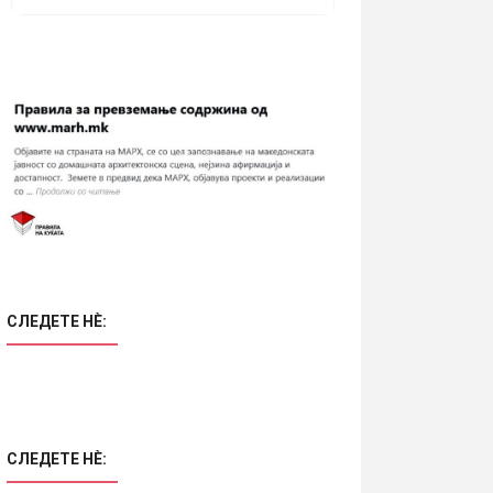
СЛЕДЕТЕ НÈ:
СЛЕДЕТЕ НÈ: