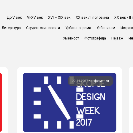
До V век
VI-XV век
XVI – XIX век
ХХ век / I половина
ХХ век / I
Литература
Студентски проекти
Урбана опрема
Урбанизам
Истра
Уметност
Фотографија
Пејзаж
Ин
22.11.2017
•
Информации