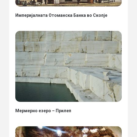
Империјалната Отоманска Банка во Скопје
Мермерно езеро – Прилеп