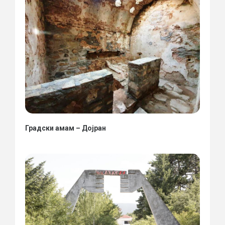
Градски амам – Дојран