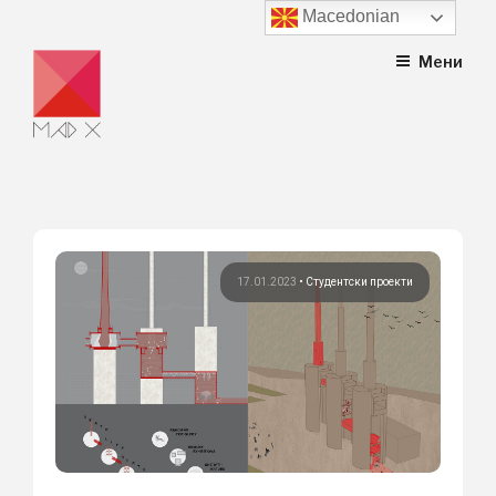
Macedonian
Skip
Мени
to
content
17.01.2023
•
Студентски проекти