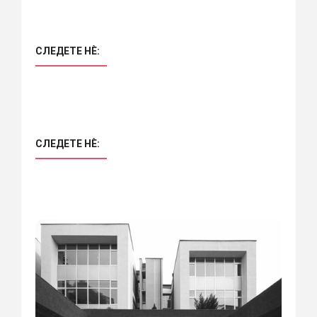
СЛЕДЕТЕ НÈ:
СЛЕДЕТЕ НÈ: