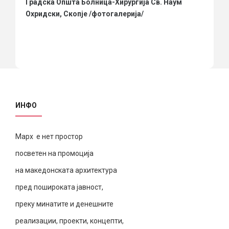
Градска Општа Болница-Хирургија Св. Наум
Охридски, Скопје /фотогалерија/
ИНФО
Марх е нет простор
посветен на промоција
на македонската архитектура
пред пошироката јавност,
преку минатите и денешните
реализации, проекти, концепти,