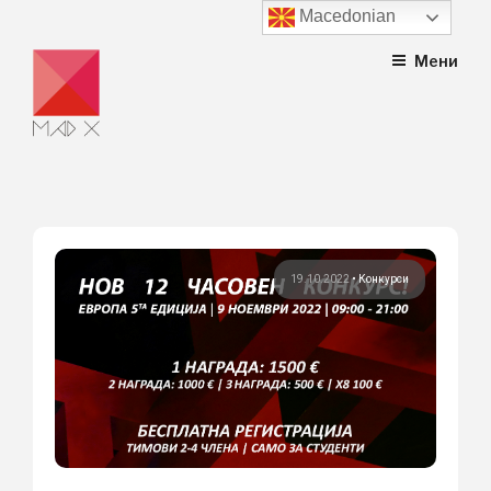
Macedonian
Skip
Мени
to
content
19.10.2022
•
Конкурси