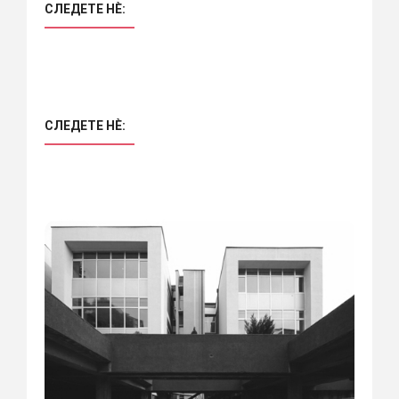
СЛЕДЕТЕ НÈ:
СЛЕДЕТЕ НÈ: