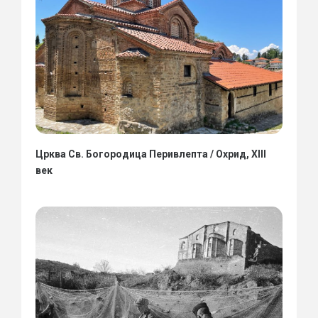
Црква Св. Богородица Перивлепта / Охрид, XIII
век