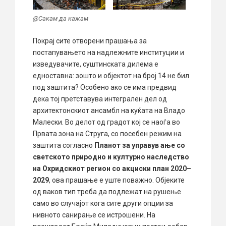
@Сакам да кажам
Покрај сите отворени прашања за
постапувањето на надлежните институции и
изведувачите, суштинската дилема е
едноставна: зошто и објектот на број 14 не бил
под заштита? Особено ако се има предвид
дека тој претставува интегрален дел од
архитектонскиот ансамбл на куќата на Владо
Малески. Во делот од градот кој се наоѓа во
Првата зона на Струга, со посебен режим на
заштита согласно
Планот за управув
ање со
светското природно и културно наследство
на О
хридскиот регион со акциски план 2020–
2029
, ова прашање е уште поважно. Објеките
од ваков тип треба да подлежат на рушење
само во случајот кога сите други опции за
нивното санирање се истрошени. На