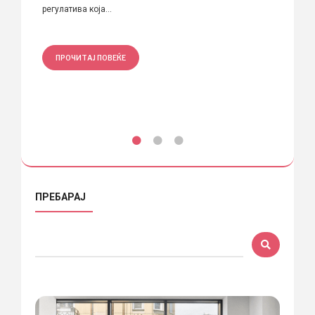
исто
регулатива која...
Нѝ пре
долгом
ПРОЧИТАЈ ПОВЕЌЕ
ПРО
ПРЕБАРАЈ