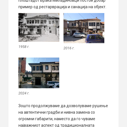
плоштадот Браќа Миладиновци постои добар
пример од рестарврација и санација на објект.
1958 г.
2016 г.
2024 г.
Зошто продолжуваме да дозволуваме рушење
на автентични градби и нивна замена со
огромни габарити, наместо да го чуваме
најважниот аспект од традиционалната