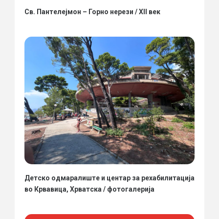
Св. Пантелејмон – Горно нерези / XII век
Детско одмаралиште и центар за рехабилитација
во Крвавица, Хрватска / фотогалерија