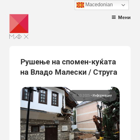
Macedonian
Skip
Мени
to
content
Рушење на спомен-куќата
на Владо Малески / Струга
17.10.2025
•
Информации