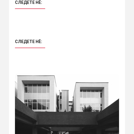
СЛЕДЕТЕ НÈ:
СЛЕДЕТЕ НÈ: