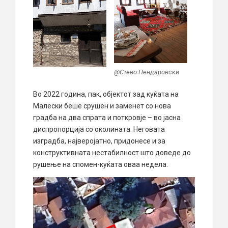
@Стево Пендаровски
Во 2022 година, пак, објектот зад куќата на
Малески беше срушен и заменет со нова
градба на два спрата и поткровје – во јасна
диспропорција со околината. Неговата
изградба, најверојатно, придонесе и за
конструктивната нестабилност што доведе до
рушење на спомен-куќата оваа недела.