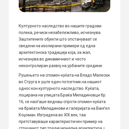
Културното наследство во нашите градови
полека, речиси незабележливо, исчезнува.
Заштитените објекти што опстануваат се
сведени на изолирани примери од една
архитектонска традиција која, за жал,
исчезнува во динамичниот и често
неконтролиран развој на урбаните средини.
Рушењето на спомен-куќата на Владо Малески
во Струга е уште еден потсетник на нашиот
однос кон културното наследство. Куќата,
лоцирана на улицата Браќа Миладиновци бр.
16, се наоѓаше веднаш спроти спомен-куќата
на браќата Миладинови и галеријата на Ванѓел
Коџоман. Изградена во XIX век, таа
претставуваше карактеристичен пример на
струшкиот тип традиционална архитектура –