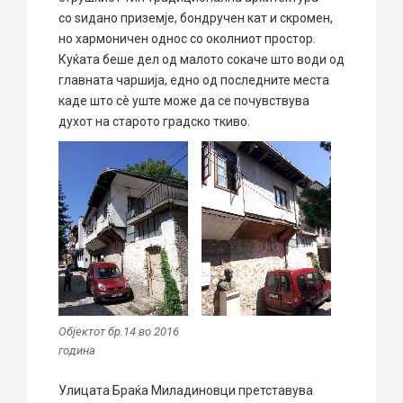
со ѕидано приземје, бондручен кат и скромен,
но хармоничен однос со околниот простор.
Куќата беше дел од малото сокаче што води од
главната чаршија, едно од последните места
каде што сè уште може да се почувствува
духот на старото градско ткиво.
Објектот бр.14 во 2016
година
Улицата Браќа Миладиновци претставува