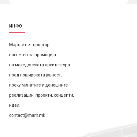
ИНФО
Марх е нет простор
посветен на промоција
на македонската архитектура
пред пошироката јавност,
преку минатите и денешните
реализации, проекти, концепти,
идеи.
contact@marh.mk