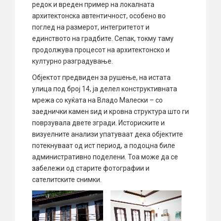
редок и вреден пример на локалната
архитектонска автентичност, особено во
поглед на размерот, интегритетот и
единството на градбите. Сепак, токму таму
продолжува процесот на архитектонско и
културно разградување.
Објектот предвиден за рушење, на истата
улица под број 14, ја делел конструктивната
мрежа со куќата на Владо Малески – со
заеднички камен ѕид и кровна структура што ги
поврзувала двете згради. Историските и
визуелните анализи упатуваат дека објектите
потекнуваат од ист период, а подоцна биле
административно поделени. Тоа може да се
забележи од старите фотографии и
сателитските снимки.