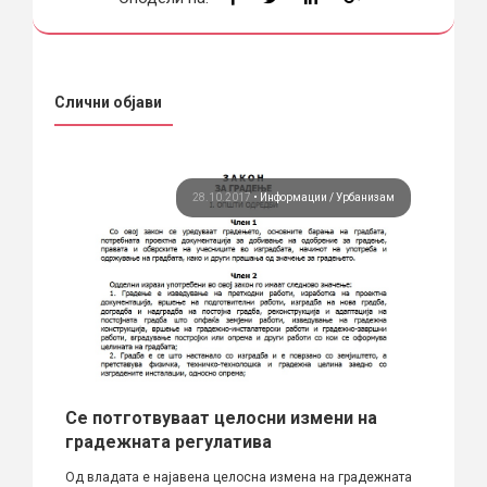
Слични објави
ции
28.10.2017
•
Информации
Урбанизам
Се потготвуваат целосни измени на
Наја
а“
градежната регулатива
бето
скоп
ата на
Од владата е најавена целосна измена на градежната