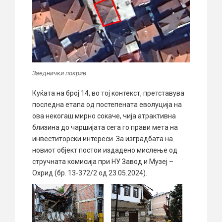
Заеднички покрив
Куќата на број 14, во тој контекст, претставува
последна етапа од постепената еволуција на
ова некогаш мирно сокаче, чија атрактивна
близина до чаршијата сега го прави мета на
инвеститорски интереси. За изградбата на
новиот објект постои издадено мислење од
стручната комисија при НУ Завод и Музеј –
Охрид (бр. 13-372/2 од 23.05.2024).