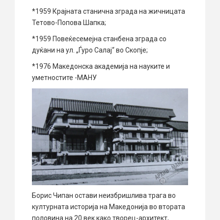
*1959 Крајната станична зграда на жичницата
Тетово-Попова Шапка;
*1959 Повеќесемејна станбена зграда со
дуќани на ул. „Ѓуро Салај“ во Скопје;
*1976 Македонска академија на науките и
уметностите -МАНУ
Борис Чипан остави неизбришлива трага во
културната историја на Македонија во втората
половина на 20 век како творец-архитект,