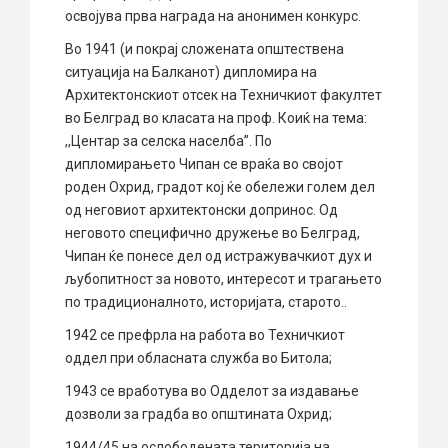
освојува прва награда на анонимен конкурс.
Во 1941 (и покрај сложената општествена
ситуација на Балканот) дипломира на
Архитектонскиот отсек на Техничкиот факултет
во Белград во класата на проф. Коиќ на тема:
,,Центар за селска населба”. По
дипломирањето Чипан се враќа во својот
роден Охрид, градот кој ќе обележи голем дел
од неговиот архитектонски допринос. Од
неговото специфично дружење во Белград,
Чипан ќе понесе дел од истражувачкиот дух и
љубопитност за новото, интересот и трагањето
по традиционалното, историјата, старото..
1942 се префрла на работа во Техничкиот
оддел при обласната служба во Битола;
1943 се вработува во Одделот за издавање
дозволи за градба во општината Охрид;
1944/45 на ослободената територија на