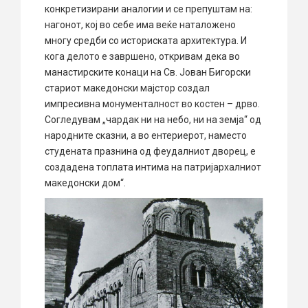
конкретизирани аналогии и се препуштам на:
нагонот, кој во себе има веќе наталожено
многу средби со историската архитектура. И
кога делото е завршено, откривам дека во
манастирските конаци на Св. Јован Бигорски
стариот македонски мајстор создал
импресивна монументалност во костен – дрво.
Согледувам „чардак ни на небо, ни на земја“ од
народните сказни, а во ентериерот, наместо
студената празнина од феудалниот дворец, е
создадена топлата интима на патријархалниот
македонски дом“.