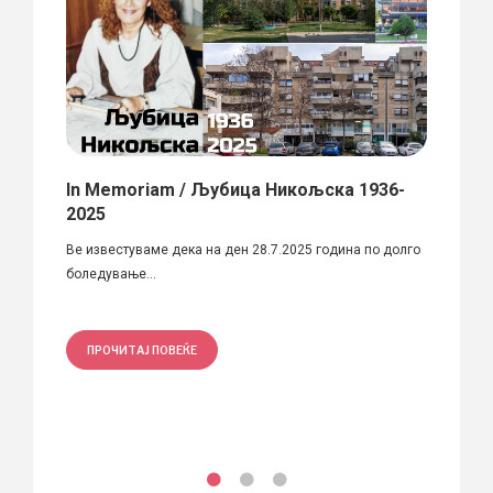
In Memoriam / Љубица Никољска​​ 1936-
Љубе
2025
а
Кратка
Ве известуваме дека на ден 28.7.2025 година по долго
развој
боледување...
ПРО
ПРОЧИТАЈ ПОВЕЌЕ