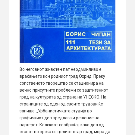
Во неговиот животен пат неодминливо е
враќањето кон родниот град Охрид. Преку
сопственото творештво се стационира на
вечно присутните проблеми со заштитениот
град на културата од страна на УНЕСКО. На
страниците од еден од своите трудови ќе
запише: „Урбанистичката студија во
графичкиот дел предлага и решение на
партерот. Колскиот сообраќај, како дел од
ставот во врска со целиот стар град, мора да