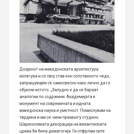
Доајенот на македонската архитектура
излегува и со свој став кон сопственото чедо,
запрашувајќи се самосвесно како лично да го
објасни истото. „Залудно е да се бараат
аналогии по содржини. Академијата е
монумент на современата и идната
македонска наука и уметност. Помислувам на
тврдина и ми се чини премногу студено.
Шареноликата декорација на византиската
црква би била демагогија. Ги отфрлам сите