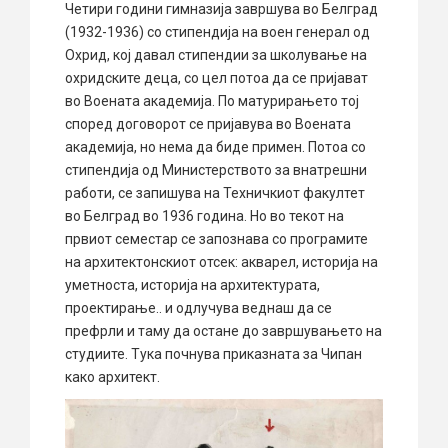
Четири години гимназија завршува во Белград
(1932-1936) со стипендија на воен генерал од
Охрид, кој давал стипендии за школување на
охридските деца, со цел потоа да се пријават
во Воената академија. По матурирањето тој
според договорот се пријавува во Воената
академија, но нема да биде примен. Потоа со
стипендија од Министерството за внатрешни
работи, се запишува на Техничкиот факултет
во Белград во 1936 година. Но во текот на
првиот семестар се запознава со програмите
на архитектонскиот отсек: акварел, историја на
уметноста, историја на архитектурата,
проектирање.. и одлучува веднаш да се
префрли и таму да остане до завршувањето на
студиите. Тука почнува приказната за Чипан
како архитект.