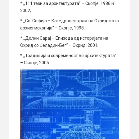
* ,,111 тези за архитектурата” – Скопје, 1986 и
2002;
* ,,Св. Софија – Катедрален храм на Охридската
архиепископија” – Скопје, 1998;
* ,,Долни Сарај – Епизода од историјата на
Охрид со Џеладин-Бег” – Охрид, 2001;
* ,,Традиција и современост во архитектурата”
– Скопје, 2005.