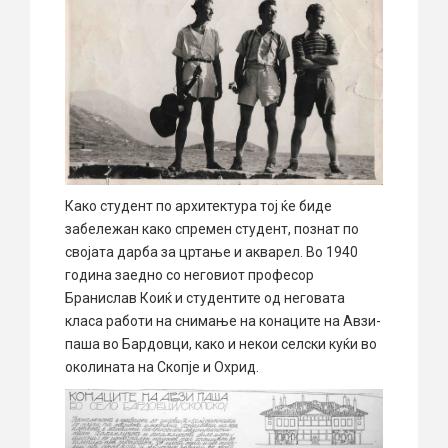
Како студент по архитектура тој ќе биде
забележан како спремен студент, познат по
својата дарба за цртање и акварел. Во 1940
година заедно со неговиот професор
Бранислав Коиќ и студентите од неговата
класа работи на снимање на конаците на Aвзи-
паша во Бардовци, како и некои селски куќи во
околината на Скопје и Охрид.