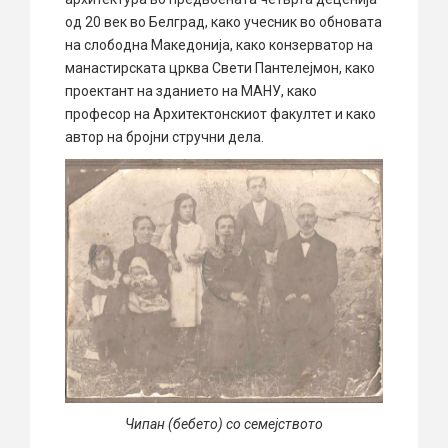
од 20 век во Белград, како учесник во обновата
на слободна Македонија, како конзерватор на
манастирската црква Свети Пантелејмон, како
проектант на зданието на МАНУ, како
професор на Архитектонскиот факултет и како
автор на бројни стручни дела.
Чипан (бебето) со семејството