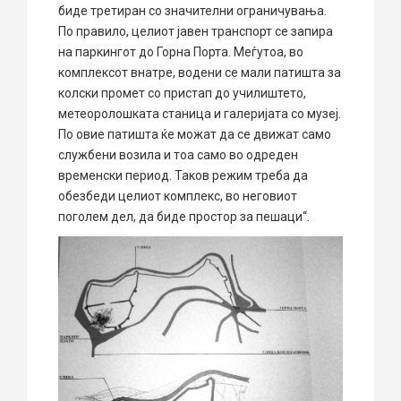
биде третиран со значителни ограничувања.
По правило, целиот јавен транспорт се запира
на паркингот до Горна Порта. Меѓутоа, во
комплексот внатре, водени се мали патишта за
колски промет со пристап до училиштето,
метеоролошката станица и галеријата со музеј.
По овие патишта ќе можат да се движат само
службени возила и тоа само во одреден
временски период. Таков режим треба да
обезбеди целиот комплекс, во неговиот
поголем дел, да биде простор за пешаци“.