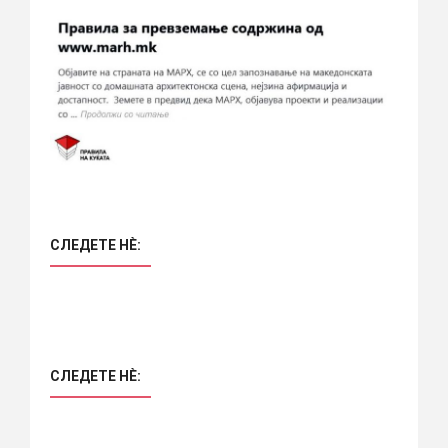
СЛЕДЕТЕ НÈ:
СЛЕДЕТЕ НÈ: