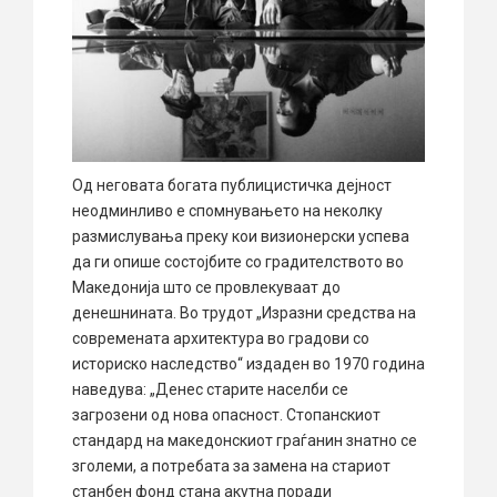
Од неговата богата публицистичка дејност
неодминливо е спомнувањето на неколку
размислувања преку кои визионерски успева
да ги опише состојбите со градителството во
Македонија што се провлекуваат до
денешнината. Во трудот „Изразни средства на
современата архитектура во градови со
историско наследство“ издаден во 1970 година
наведува: „Денес старите населби се
загрозени од нова опасност. Стопанскиот
стандард на македонскиот граѓанин знатно се
зголеми, а потребата за замена на стариот
станбен фонд стана акутна поради