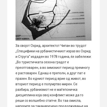
За својот Охрид, архитектот Чипан во трудот
„Специфики на урбанистичкиот израз во Охрид
и Струга“ издаден во 1978 година, ќе забележи:
„Во туристичката сезона градот е
преоптоварен, а во зимскиот период премногу
е растоварен. Еднаш е преполн, а друг пат е
празен. Во едниот период врие од живот, во
вториот период е полумртво мирен. Се
разбира, урбанизмот не е маѓепсничка
дисциплина која овој конфликт може да го
реши со волшебно стапче. Во таа смисла,
напорите за таканаречено продолжување на