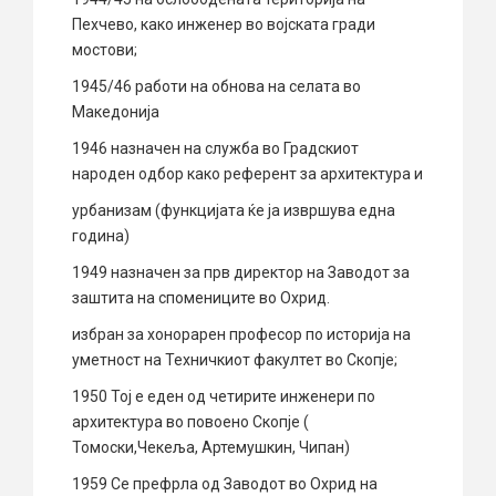
Пехчево, како инженер во војската гради
мостови;
1945/46 работи на обнова на селата во
Македонија
1946 назначен на служба во Градскиот
народен одбор како референт за архитектура и
урбанизам (функцијата ќе ја извршува една
година)
1949 назначен за прв директор на Заводот за
заштита на спомениците во Охрид.
избран за хонорарен професор по историја на
уметност на Техничкиот факултет во Скопје;
1950 Тој е еден од четирите инженери по
архитектура во повоено Скопје (
Томоски,Чекеља, Артемушкин, Чипан)
1959 Се префрла од Заводот во Охрид на