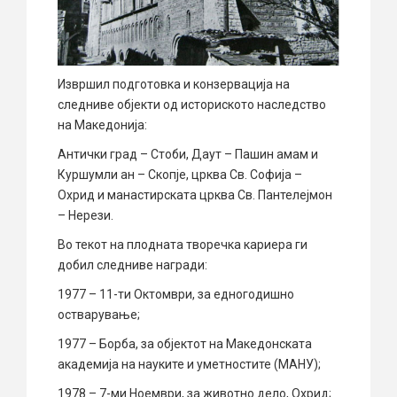
Извршил подготовка и конзервација на
следниве објекти од историското наследство
на Македонија:
Антички град – Стоби, Даут – Пашин амам и
Куршумли ан – Скопје, црква Св. Софија –
Охрид и манастирската црква Св. Пантелејмон
– Нерези.
Во текот на плодната творечка кариера ги
добил следниве награди:
1977 – 11-ти Октомври, за едногодишно
остварување;
1977 – Борба, за објектот на Македонската
академија на науките и уметностите (МАНУ);
1978 – 7-ми Ноември, за животно дело, Охрид;