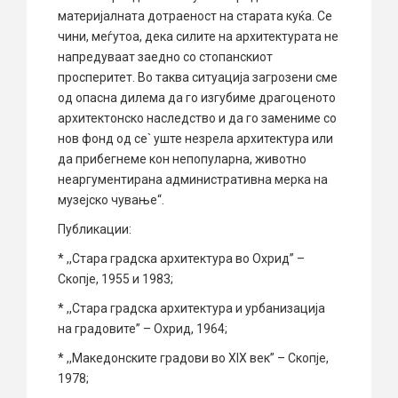
материјалната дотраеност на старата куќа. Се
чини, меѓутоа, дека силите на архитектурата не
напредуваат заедно со стопанскиот
просперитет. Во таква ситуација загрозени сме
од опасна дилема да го изгубиме драгоценото
архитектонско наследство и да го замениме со
нов фонд од се` уште незрела архитектура или
да прибегнеме кон непопуларна, животно
неаргументирана административна мерка на
музејско чување“.
Публикации:
* ,,Стара градска архитектура во Охрид” –
Скопје, 1955 и 1983;
* ,,Стара градска архитектура и урбанизација
на градовите” – Охрид, 1964;
* ,,Македонските градови во XIX век” – Скопје,
1978;