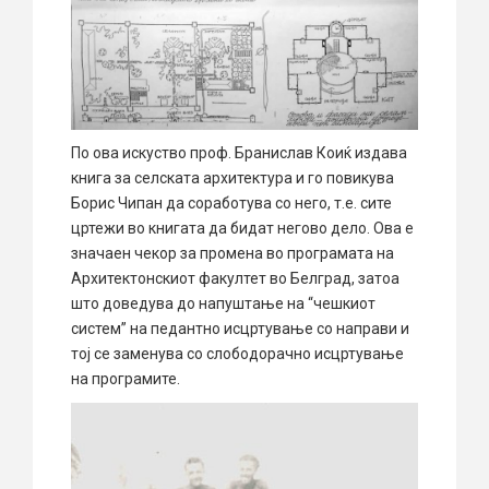
По ова искуство проф. Бранислав Коиќ издава
книга за селската архитектура и го повикува
Борис Чипан да соработува со него, т.е. сите
цртежи во книгата да бидат негово дело. Ова е
значаен чекор за промена во програмата на
Архитектонскиот факултет во Белград, затоа
што доведува до напуштање на “чешкиот
систем” на педантно исцртување со направи и
тој се заменува со слободорачно исцртување
на програмите.