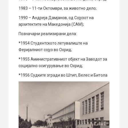
1983 – 11-ти Октомври, за животно дело;
1990 – Андреја Дамјанов, од Сојузот на
архитектите на Македонија (САМ);
Позначајни реализирани дела:
*1954 Студентското летувалиште на
Феријалниот сојуз во Охрид;
*1955 Аминистративниот објект на Заводот за
социјално осигурување во Охрид;
*1956 Судките згради во Штип, Велес и Битола