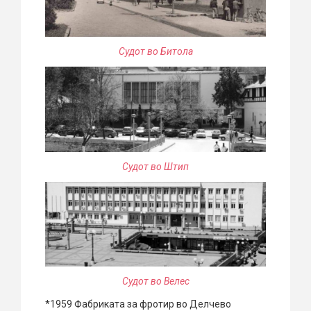
Судот во Битола
Судот во Штип
Судот во Велес
*1959 Фабриката за фротир во Делчево