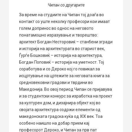
Чипан со другарите
За време на студиите на Чипан тој доаѓа во
контакт со уште неколку професори кои имаат
голем допринос во однос на неговото
понатамошно изразување и творештво:
архитект Богдан Несторовиќ – станбени згради
и историја на архитектурата во стариот век,
Ѓурѓе Бошковиќ – историја на архитектура,
Богдан Поповиќ – историја на уметност. Тој
соработува и со Дероко кој го повикал за
исцртување на цртежите за неговата книга за
средновековни градови и тврдини во
Македонија. Во овој период Чипан се пријавува
и за студентски конкурс за изработка на проект
за културен дом, и дизајнира објект кој во
својата архитектура содржи елементи од
македонската градска куќа од XIX век. Тоа
особено наишло на добар прием кај
професорот Дероко, и Чипан за прв пат