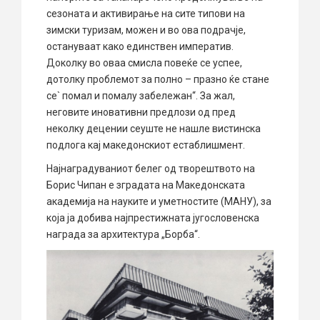
сезоната и активирање на сите типови на
зимски туризам, можен и во ова подрачје,
остануваат како единствен императив.
Доколку во оваа смисла повеќе се успее,
дотолку проблемот за полно – празно ќе стане
се` помал и помалу забележан“. За жал,
неговите иновативни предлози од пред
неколку децении сеуште не нашле вистинска
подлога кај македонскиот естаблишмент.
Најнаградуваниот белег од творештвото на
Борис Чипан е зградата на Македонската
академија на науките и уметностите (МАНУ), за
која ја добива најпрестижната југословенска
награда за архитектура „Борба“.