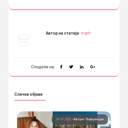
Автор на статија:
marh
Сподели на:
Слични објави
ори
28.07.2025
•
Автори
Информации