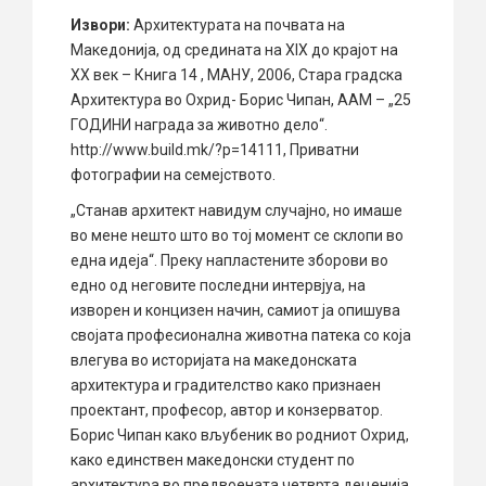
Извори:
Архитектурата на почвата на
Македонија, од средината на XIX до крајот на
ХХ век – Книга 14 , МАНУ, 2006, Стара градска
Архитектура во Охрид- Борис Чипан, ААМ – „25
ГОДИНИ награда за животно дело“.
http://www.build.mk/?p=14111, Приватни
фотографии на семејството.
„Станав архитект навидум случајно, но имаше
во мене нешто што во тој момент се склопи во
една идеја“. Преку напластените зборови во
едно од неговите последни интервјуа, на
изворен и концизен начин, самиот ја опишува
својата професионална животна патека со која
влегува во историјата на македонската
архитектура и градителство како признаен
проектант, професор, автор и конзерватор.
Борис Чипан како вљубеник во родниот Охрид,
како единствен македонски студент по
архитектура во предвоената четврта деценија