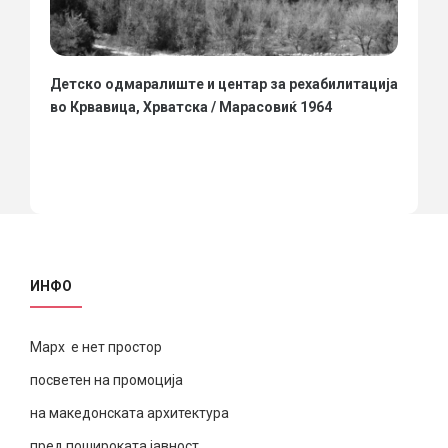
Детско одмаралиште и центар за рехабилитација
во Крвавица, Хрватска / Марасовиќ 1964
ИНФО
Марх е нет простор
посветен на промоција
на македонската архитектура
пред пошироката јавност,