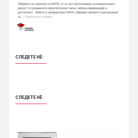
СЛЕДЕТЕ НÈ:
СЛЕДЕТЕ НÈ: