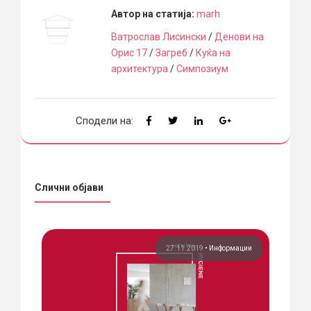
Автор на статија:
marh
Ватрослав Лисински
/
Денови на
Орис 17
/
Загреб
/
Куќа на
архитектура
/
Симпозиум
Сподели на:
Слични објави
ции
27.11.2019
•
Информации