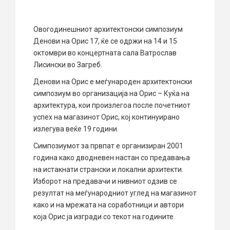
Овогодинешниот архитектонски симпозиум
Денови на Орис 17, ќе се одржи на 14 и 15
октомври во концертната сала Ватрослав
Лисински во Загреб.
Денови на Орис е меѓународен архитектонски
симпозиум во организација на Орис – Куќа на
архитектура, кои произлегоа после почетниот
успех на магазинот Орис, кој континуирано
излегува веќе 19 години.
Симпозиумот за првпат е организиран 2001
година како дводневен настан со предавања
на истакнати странски и локални архитекти.
Изборот на предавачи и нивниот одзив се
резултат на меѓународниот углед на магазинот
како и на мрежата на соработници и автори
која Орис ја изгради со текот на годините.