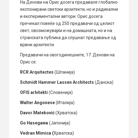
На Денови на Орис досега предавале глобално
експонирани светски архитекти, но и радикални
и експериментални автори. Орис досега
пречекал повеќе од 250 предавачи од целиот
свет, овозможувајќи и на домашната, но и на
странската публика да слушнат предавање од
врвни архитекти.
Предавачи на овогодинешните, 17. Денови на
Орис се:
RCR Arquitectes
(Шпанија)
Schmidt Hammer Lassen Architects
(Данска)
OFIS arhitekti
(Словенија)
Walter Angonese
(Италија)
Davor Mateković
(Хрватска)
Go Hasegawa
(Јапонија)
Vedran Mimica (
Хрватска)