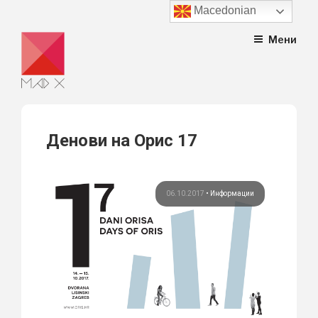
Macedonian
Skip
Мени
to
content
Денови на Орис 17
06.10.2017
•
Информации