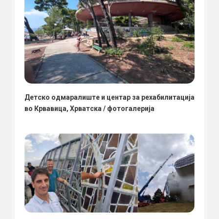
Детско одмаралиште и центар за рехабилитација
во Крвавица, Хрватска / фотогалерија