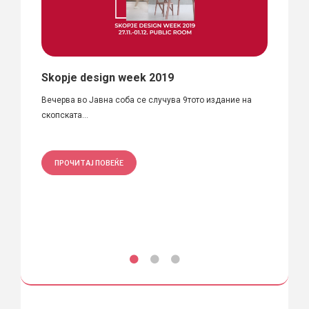
Skopje design week 2019
НАЈА
алот
АРХ
Вечерва во Јавна соба се случува 9тото издание на
скопската...
Во пет
ПРОЧИТАЈ ПОВЕЌЕ
ПРО