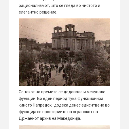
рационализмот, што се гледа во чистото и
елегантно решение.
Со текот на времето се додавале и менувале
функции. Во еден период тука функционира
киното Напредок, додека денес едиснтвено во
функција се просториите на огранокот на
Држаниот архив на Македонија.