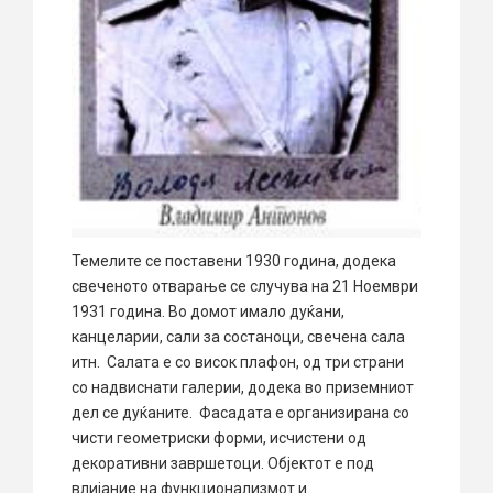
Темелите се поставени 1930 година, додека
свеченото отварање се случува на 21 Ноември
1931 година. Во домот имало дуќани,
канцеларии, сали за состаноци, свечена сала
итн. Салата е со висок плафон, од три страни
со надвиснати галерии, додека во приземниот
дел се дуќаните. Фасадата е организирана со
чисти геометриски форми, исчистени од
декоративни завршетоци. Објектот е под
влијание на функционализмот и