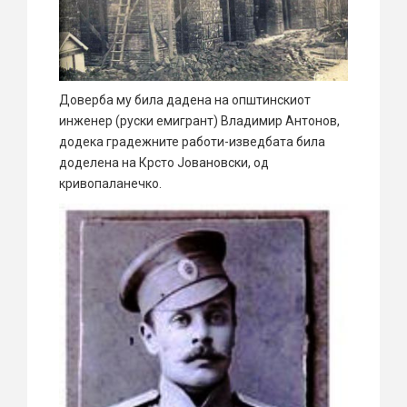
Доверба му била дадена на општинскиот
инженер (руски емигрант) Владимир Антонов,
додека градежните работи-изведбата била
доделена на Крсто Јовановски, од
кривопаланечко.