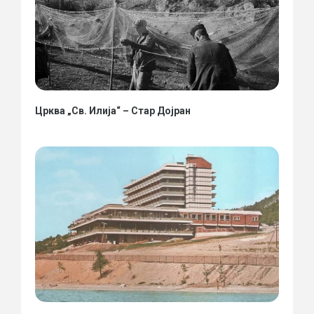
Црква „Св. Илија“ – Стар Дојран