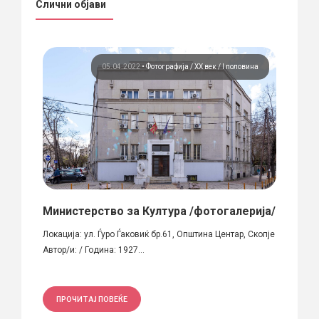
Слични објави
вина
05.04.2022
•
Фотографија
ХХ век / I половина
блер
Министерство за Култура /фотогалерија/
Куќа
Локација: ул. Ѓуро Ѓаковиќ бр.61, Општина Центар, Скопје
Куќа н
 на
Автор/и: / Година: 1927...
во Бито
ПРОЧИТАЈ ПОВЕЌЕ
ПРО