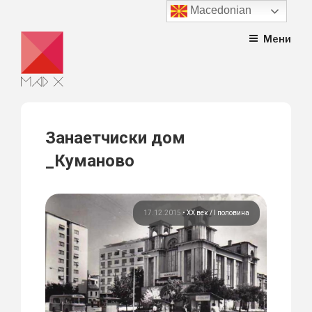
Macedonian
Skip
Мени
to
content
Занаетчиски дом
_Куманово
17.12.2015
•
ХХ век / I половина