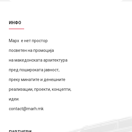
ИНФО
Марх е нет простор
посветен на промоција
на македонската архитектура
пред пошироката јавност,
преку минатите и денешните
реализации, проекти, концепти,
идеи.
contact@marh.mk