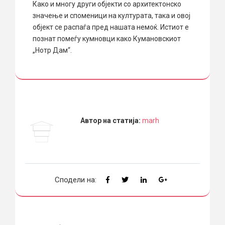
Како и многу други објекти со архитектонско
значење и споменици на културата, така и овој
објект се распаѓа пред нашата немоќ. Истиот е
познат помеѓу кумновци како Кумановскиот
„Нотр Дам“.
Автор на статија:
marh
Сподели на: