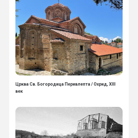
Црква Св. Богородица Перивлепта / Охрид, XIII
век