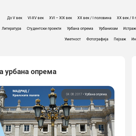
До V век
VI-XV век
XVI – XIX век
ХХ век / I половина
ХХ век / I
Литература
Студентски проекти
Урбана опрема
Урбанизам
Истра
Уметност
Фотографија
Пејзаж
Ин
на урбана опрема
04.08.2017
•
Урбана опрема