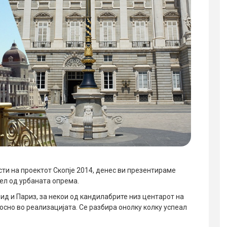
ти на проектот Скопје 2014, денес ви презентираме
дел од урбаната опрема.
д и Париз, за некои од кандилабрите низ центарот на
осно во реализацијата. Се разбира онолку колку успеал