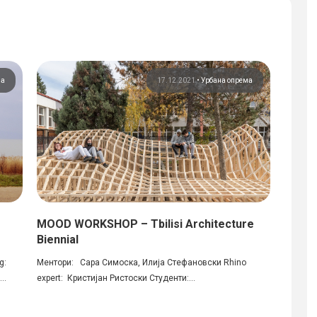
на
17.12.2021
•
Урбана опрема
MOOD WORKSHOP – Tbilisi Architecture
Интер
Biennial
Пред не
g:
Ментори: Сара Симоска, Илија Стефановски Rhino
водата,
..
expert: Кристијан Ристоски Студенти:...