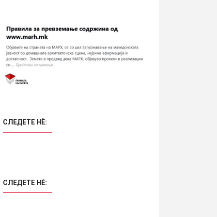
СЛЕДЕТЕ НÈ:
СЛЕДЕТЕ НÈ: