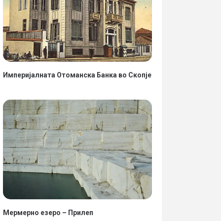
ИТАЈ ПОВЕЌЕ
ПРОЧИТАЈ ПОВЕЌЕ
Империјалната Отоманска Банка во Скопје
Мермерно езеро – Прилеп