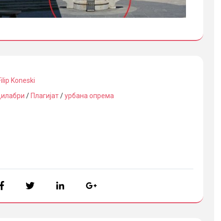
Filip Koneski
дилабри
/
Плагијат
/
урбана опрема