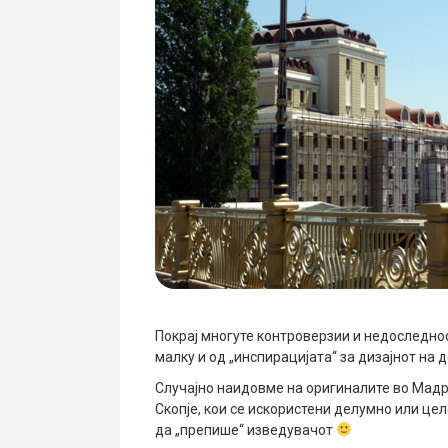
Покрај многуте контроверзии и недоследнос
малку и од „инспирацијата“ за дизајнот на 
Случајно наидовме на оригиналите во Мадри
Скопје, кои се искористени делумно или цел
да „препише“ изведувачот