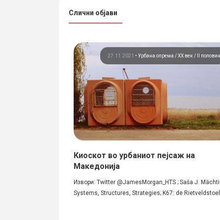
Слични објави
мации
Урбана опрема
27.11.2021
•
Урбана опрема
ХХ век / II полови
нтани во Скопје
Киоскот во урбаниот пејсаж на
Македонија
ден на
Извори: Twitter @JamesMorgan_HTS ; Saša J. Mächti
Systems, Structures, Strategies; K67: de Rietveldstoel.