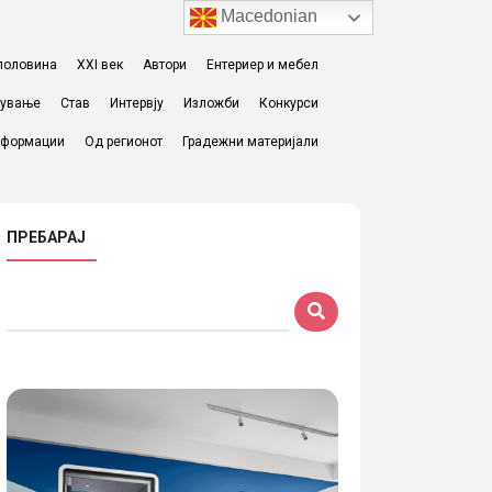
Macedonian
I половина
XXI век
Автори
Ентериер и мебел
жување
Став
Интервју
Изложби
Конкурси
формации
Од регионот
Градежни материјали
ПРЕБАРАЈ