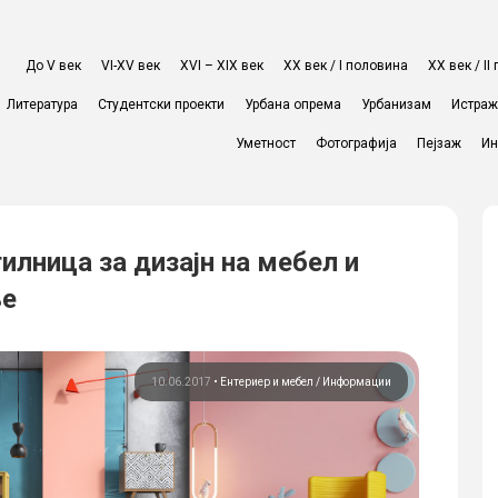
До V век
VI-XV век
XVI – XIX век
ХХ век / I половина
ХХ век / I
Литература
Студентски проекти
Урбана опрема
Урбанизам
Истра
Уметност
Фотографија
Пејзаж
Ин
лница за дизајн на мебел и
ње
10.06.2017
•
Ентериер и мебел
Информации