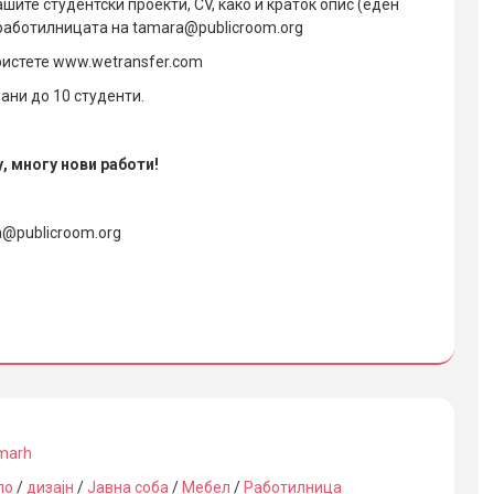
шите студентски проекти, CV, како и краток опис (еден
 работилницата на tamara@publicroom.org
ристете www.wetransfer.com
ани до 10 студенти.
у, многу нови работи!
a@publicroom.org
marh
ло
/
дизајн
/
Јавна соба
/
Мебел
/
Работилница