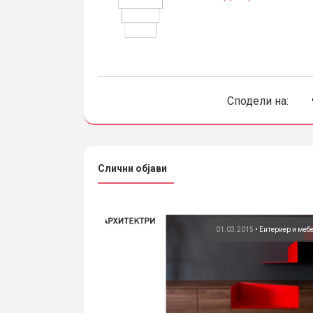
Сподели на:
Слични објави
015
•
Ентериер и мебел
01.03.2015
•
Ентериер и меб