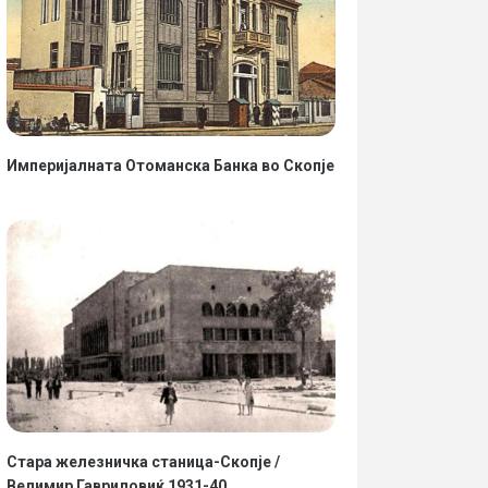
Империјалната Отоманска Банка во Скопје
Стара железничка станица-Скопје /
Велимир Гавриловиќ 1931-40