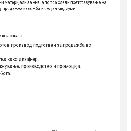
и материјали за нив, а по тоа следи претставување на
у продажна изложба и онлјан медиуми.
 кои сакаат:
 готов производ подготвен за продажба во
ва како дизајнер,
ражување, производство и промоција,
бота.