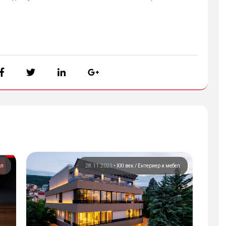
ел
28.11.2023
•
XXI век
Ентериер и мебел