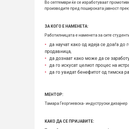
Во септември ќе се изработуваат промотивн
производите пред пошироката јавност прек
ЗА КОГО E НАМЕНЕТА:
Работилницата е наменета за сите студенти
да научат како од идеја се доаѓа до
продавница,
да дознаат како може да се заработу
да го искусат целиот процес на ист
да го увидат бенефитот од тимска ра
МЕНТОР:
Тамара Георгиевска- индуструски дизајнер
КАКО ДА СЕ ПРИЈАВИТЕ: