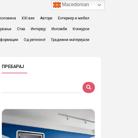
Macedonian
I половина
XXI век
Автори
Ентериер и мебел
жување
Став
Интервју
Изложби
Конкурси
формации
Од регионот
Градежни материјали
ПРЕБАРАЈ