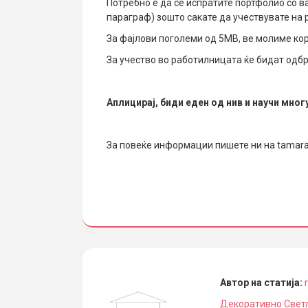
Потребно е да се испратите портфолио со ва
параграф) зошто сакате да учествувате на
За фајлови поголеми од 5MB, ве молиме ко
За учество во работилницата ќе бидат одбр
Аплицирај, биди еден од нив и научи мног
За повеќе информации пишете ни на tamar
Автор на статија:
Декоративно Свет