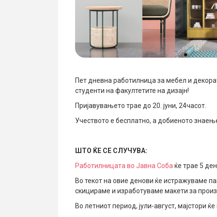
Пет дневна работилница за мебел и декора
студенти на факултетите на дизајн!
Пријавувањето трае до 20. јуни, 24часот.
Учеството е бесплатно, а добиеното знаењ
ШТО ЌЕ СЕ СЛУЧУВА:
Работилницaта во Јавна Соба
ќе трае 5 дена
Во текот на овие денови ќе истражуваме паз
скицираме и изработуваме макети за прои
Во летниот период, јули-август, мајстори ќ