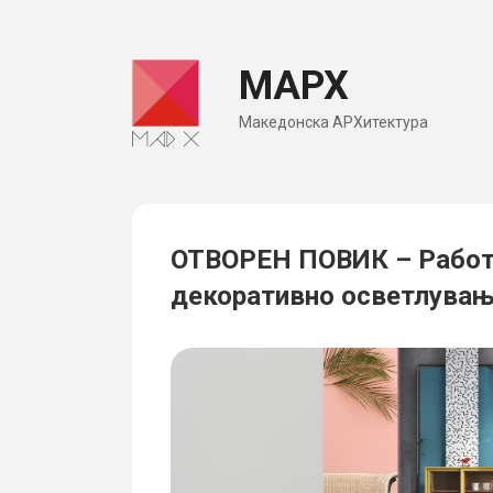
Skip
to
МАРХ
content
Македонска АРХитектура
ОТВОРЕН ПОВИК – Работи
декоративно осветлува