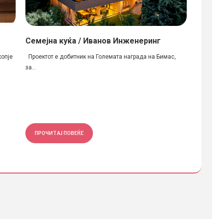
Семејна куќа / Иванов Инженеринг
SPIN 
копје
Проектот е добитник на Големата награда на Бимас,
Автори:
за...
www.fac
ПРОЧИТАЈ ПОВЕЌЕ
ПРОЧ