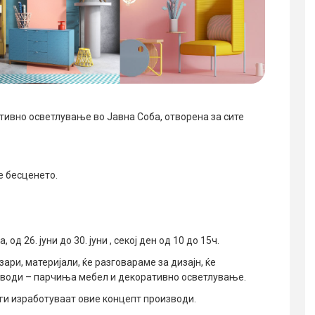
тивно осветлување во Јавна Соба, отворена за сите
е бесценето.
, од 26. јуни до 30. јуни , секој ден од 10 до 15ч.
ари, материјали, ќе разговараме за дизајн, ќе
зводи – парчиња мебел и декоративно осветлување.
е ги изработуваат овие концепт производи.