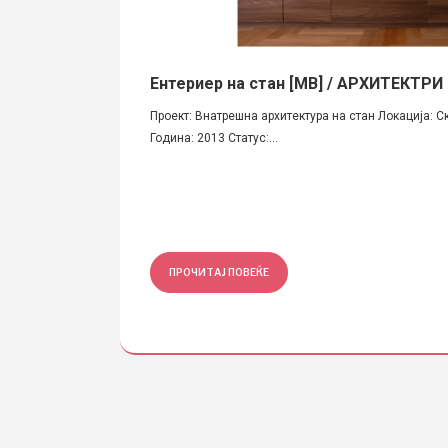
н мебел /
Ентериер на стан [МВ] / АРХИТЕКТРИ
 Теодорова Контакт:
Проект: Внатрешна архитектура на стан Локација: С
еријалот го...
Година: 2013 Статус:...
ПРОЧИТАЈ ПОВЕЌЕ