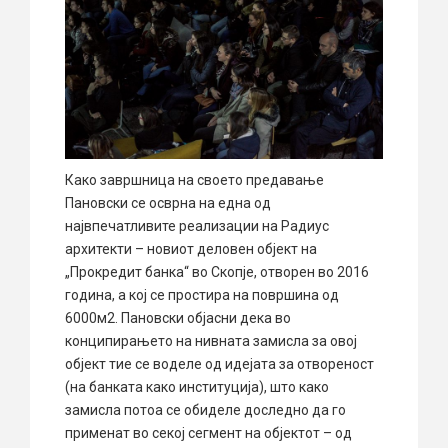
Како завршница на своето предавање
Пановски се осврна на една од
највпечатливите реализации на Радиус
архитекти – новиот деловен објект на
„Прокредит банка“ во Скопје, отворен во 2016
година, а кој се простира на површина од
6000м2. Пановски објасни дека во
конципирањето на нивната замисла за овој
објект тие се воделе од идејата за отвореност
(на банката како институција), што како
замисла потоа се обиделе доследно да го
применат во секој сегмент на објектот – од