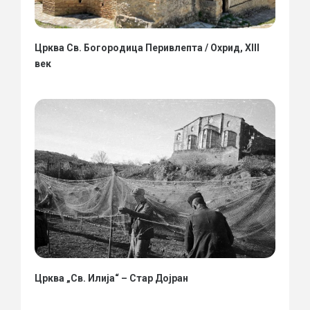
Црква Св. Богородица Перивлепта / Охрид, XIII
век
Црква „Св. Илија“ – Стар Дојран