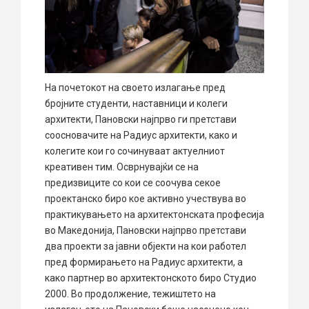
На почетокот на своето излагање пред
бројните студенти, наставници и колеги
архитекти, Пановски најпрво ги претстави
соосновачите на Радиус архитекти, како и
колегите кои го сочинуваат актуелниот
креативен тим. Осврнувајќи се на
предизвиците со кои се соочува секое
проектанско биро кое активно учествува во
практикувањето на архитектонската професија
во Македонија, Пановски најпрво претстави
два проекти за јавни објекти на кои работел
пред формирањето на Радиус архитекти, а
како партнер во архитектонското биро Студио
2000. Во продолжение, тежиштето на