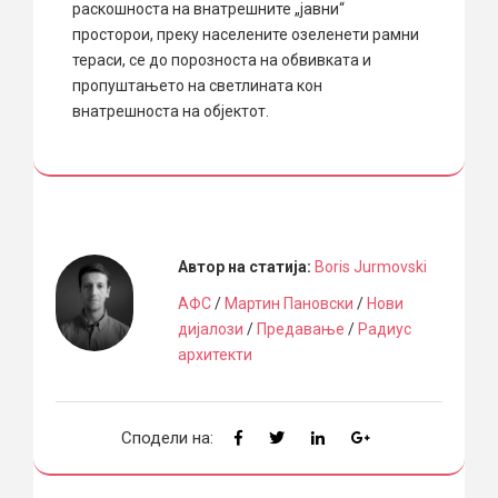
раскошноста на внатрешните „јавни“
просторои, преку населените озеленети рамни
тераси, се до порозноста на обвивката и
пропуштањето на светлината кон
внатрешноста на објектот.
Автор на статија:
Boris Jurmovski
АФС
/
Мартин Пановски
/
Нови
дијалози
/
Предавање
/
Радиус
архитекти
Сподели на: