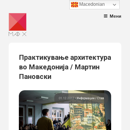
Macedonian
Skip
Мени
to
content
Практикување архитектура
во Македонија / Мартин
Пановски
01.12.2017
•
Информации
Став