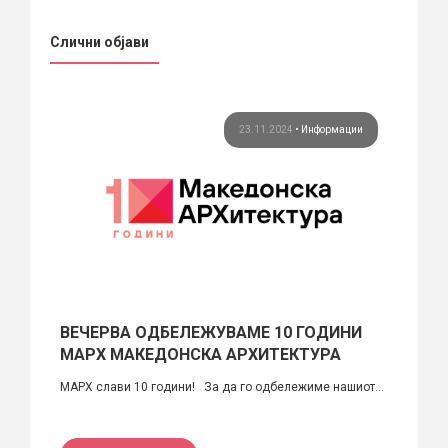
Слични објави
рси
23.11.2024
•
Информации
ВЕЧЕРВА ОДБЕЛЕЖУВАМЕ 10 ГОДИНИ
За 9
МАРХ МАКЕДОНСКА АРХИТЕКТУРА
АРХи
Општ
МАРХ слави 10 години! За да го одбележиме нашиот...
А
МАРХ М
во инте