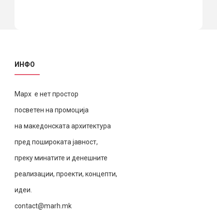
ИНФО
Марх е нет простор
посветен на промоција
на македонската архитектура
пред пошироката јавност,
преку минатите и денешните
реализации, проекти, концепти,
идеи.
contact@marh.mk