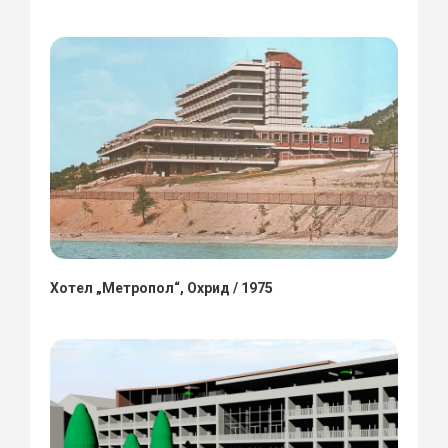
Хотел „Метропол“, Охрид / 1975