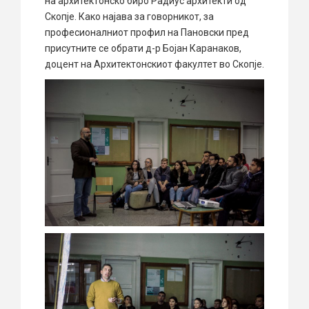
на архитектонско биро Радиус архитекти од
Скопје. Како најава за говорникот, за
професионалниот профил на Пановски пред
присутните се обрати д-р Бојан Каранаков,
доцент на Архитектонскиот факултет во Скопје.