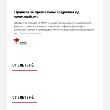
СЛЕДЕТЕ НÈ:
СЛЕДЕТЕ НÈ: