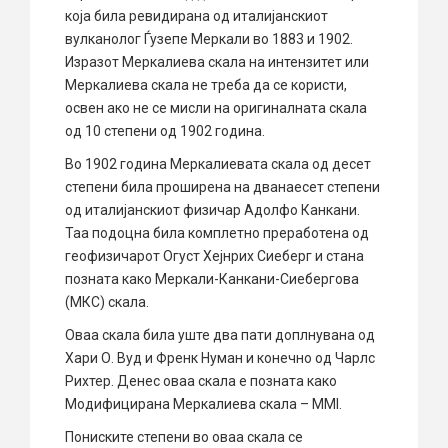
која била ревидирана од италијанскиот
вулканолог Ѓузепе Меркали во 1883 и 1902.
Изразот Меркалиева скала на интензитет или
Меркалиева скала не треба да се користи,
освен ако не се мисли на оригиналната скала
од 10 степени од 1902 година.
Во 1902 година Меркалиевата скала од десет
степени била проширена на дванаесет степени
од италијанскиот физичар Адолфо Канкани.
Таа подоцна била комплетно преработена од
геофизичарот Огуст Хејнрих Сиеберг и стана
позната како Меркали-Канкани-Сиебергова
(МКС) скала.
Оваа скала била уште два пати доплнувана од
Хари О. Вуд и Френк Нуман и конечно од Чарлс
Рихтер. Денес оваа скала е позната како
Модифицирана Меркалиева скала – MMI.
Пониските степени во оваа скала се