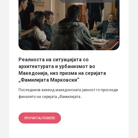
олапи
Реалноста на ситуацијата со
„Изл
тиева
архитектурата и урбанизмот во
мага
Македонија, низ призма на серијата
Синд
„Фамилијата Марковски“
реал
Последниов викенд македонската јавност го проследи
Автори
финалето на серијата „Фамилијата...
со маг
ПРОЧИТАЈ ПОВЕЌЕ
ПРО