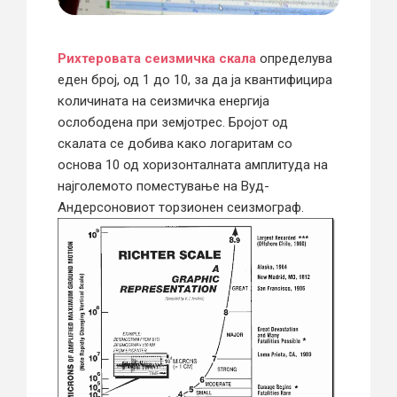
Рихтеровата сеизмичка скала
определува
еден број, од 1 до 10, за да ја квантифицира
количината на сеизмичка енергија
ослободена при земјотрес. Бројот од
скалата се добива како логаритам со
основа 10 од хоризонталната амплитуда на
најголемото поместување на Вуд-
Андерсоновиот торзионен сеизмограф.