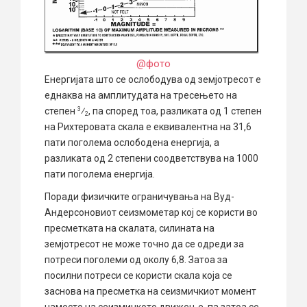
@фото
Енергијата што се ослободува од земјотресот е
еднаква на амплитудата на тресењето на
степен
⁄
, па според тоа, разликата од 1 степен
3
2
на Рихтеровата скала е еквивалентна на 31,6
пати поголема ослободена енергија, а
разликата од 2 степени соодветствува на 1000
пати поголема енергија.
Поради физичките ограничувања на Вуд-
Андерсоновиот сеизмометар кој се користи во
пресметката на скалата, силината на
земјотресот не може точно да се одреди за
потреси поголеми од околу 6,8. Затоа за
посилни потреси се користи скала која се
заснова на пресметка на сеизмичкиот момент
наместо на сеизмичкото движење, па затоа се