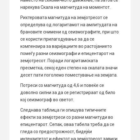
нарекува Скала на магнитуда на моментот.
Рихтеровата магнитуда на земјотресот се
определува од логаритамот на амлитудата на
брановите снимени од сеизмографите, при што
се користи прилагодување за да се
компензира за варијациите во растојанието
помеѓу разни сеизмографи и епицентарот на
земјотресот. Поради логаритамската
пресметка, секој еден степен на скалата значи
десет пати поголемо поместување на земјата.
Потреси со магнитуда од 4,6 и повеќе се
доволно силни за да се регистрираат од било
кој сеизмограф во светот.
Следнава таблица ги опишува типичните
ефекти за земјотреси со разни магнитуди во
епицентарот. Сепак, оваа табела треба да се
гледа со предострожност, бидејќи
интензитетот и ефектот на земјотресот зависи