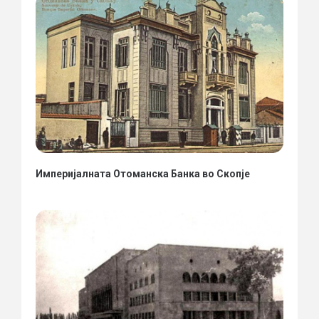
Империјалната Отоманска Банка во Скопје