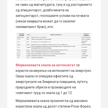
не само од магнитудата, туку и од растојанието
од епицентарот, длабочината на
хипоцентарот, геолошките услови на почвата
(некои земјишта можат да го засилат
сеизмичкиот бран), итн.
Меркалиевата скала на интензитет
се
користи за мерење на интензитет на земјотрес.
Оваа скала ги опишува ефектите од
земјотресите на Земјината површина, луѓето,
природните објекти и производите на
човечкиот труд со скала од 1 до 12.
Меркалиевата скала произлегла од масовно
користена скала од десет степени Роси-Форел,