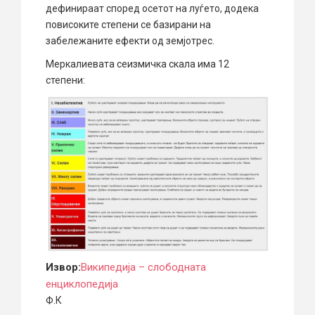
дефинираат според осетот на луѓето, додека
повисоките степени се базирани на
забележаните ефекти од земјотрес.
Меркалиевата сеизмичка скала има 12
степени:
Извор:
Википедија – слободната
енциклопедија
Ф.К