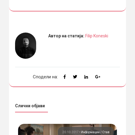
Автор на статија:
Filip Koneski
Сподели на:
Слични објави
ции
20.10.2017
•
Информации
Став