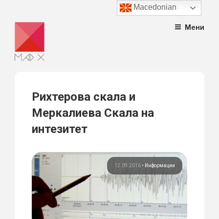
Macedonian
Skip
Мени
to
content
Рихтерова скала и
Меркалиева Скала на
интезитет
12.09.2016
•
Информации