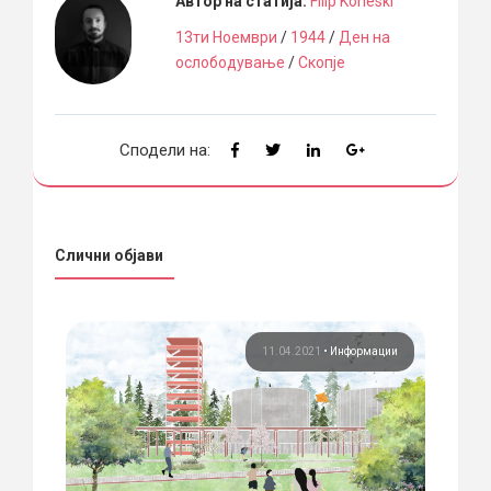
Автор на статија:
Filip Koneski
13ти Ноември
/
1944
/
Ден на
ослободување
/
Скопје
Сподели на:
Слични објави
ции
11.04.2021
•
Информации