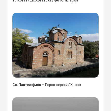
во Крвавица, Хрватска / фотогалерија
Св. Пантелејмон – Горно нерези / XII век