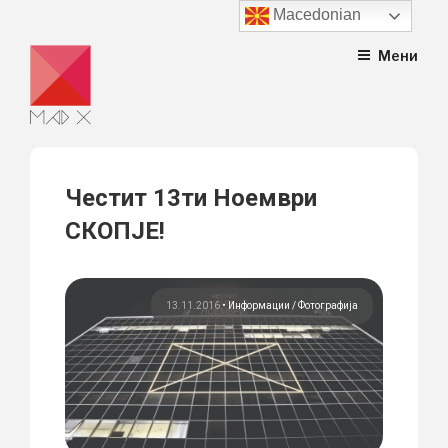
Macedonian
Skip
Мени
to
content
Честит 13ти Ноември
СКОПЈЕ!
13.11.2016
•
Информации
Фотографија