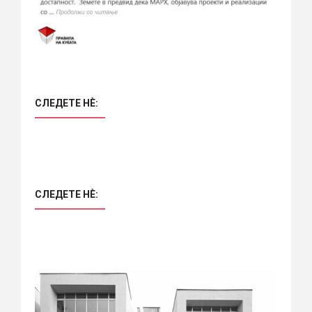
СЛЕДЕТЕ НÈ:
СЛЕДЕТЕ НÈ: