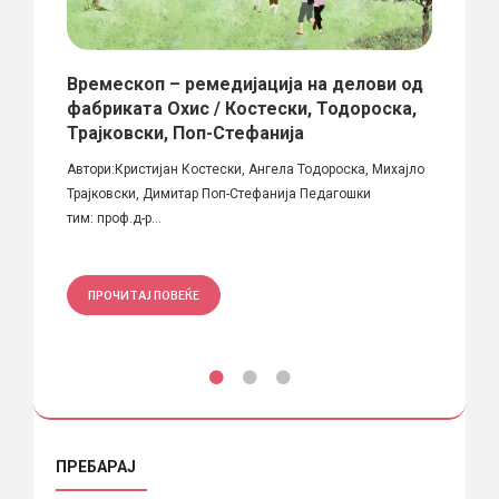
Времескоп – ремедијација на делови од
7 ГО
ВО
фабриката Охис / Костески, Тодороска,
Денес 
Трајковски, Поп-Стефанија
Желбит
ска
Автори:Кристијан Костески, Ангела Тодороска, Михајло
Трајковски, Димитар Поп-Стефанија Педагошки
тим: проф.д-р...
ПРО
ПРОЧИТАЈ ПОВЕЌЕ
ПРЕБАРАЈ