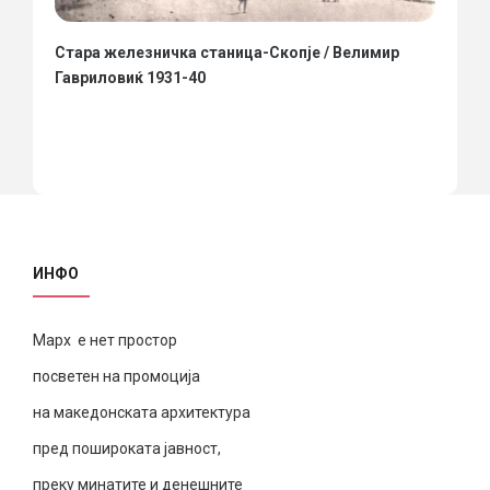
Стара железничка станица-Скопје / Велимир
Гавриловиќ 1931-40
ИНФО
Марх е нет простор
посветен на промоција
на македонската архитектура
пред пошироката јавност,
преку минатите и денешните