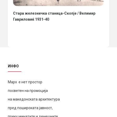
Стара железничка станица-Скопје / Велимир
Гавриловиќ 1931-40
ИНФО
Марх е нет простор
посветен на промоција
на македонската архитектура
пред пошироката јавност,
преку минатите и денешните