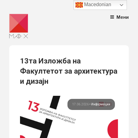
Macedonian
Skip
Мени
to
content
13та Изложба на
Факултетот за архитектура
и дизајн
17.06.2026
•
Информации