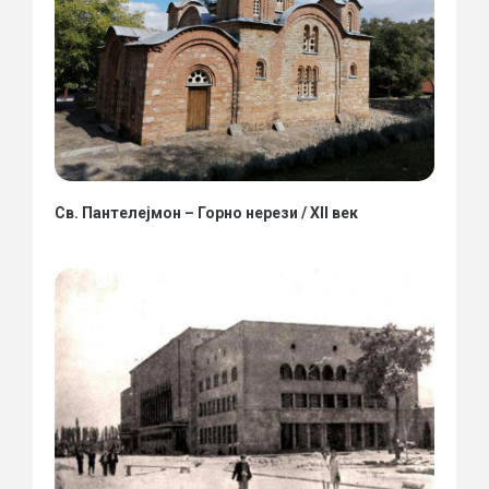
Св. Пантелејмон – Горно нерези / XII век