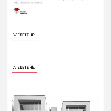
СЛЕДЕТЕ НÈ:
СЛЕДЕТЕ НÈ: