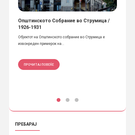
арни
Општинското Собрание во Струмица /
ПРАК
1926-1931
За ден
авува
Објектот на Општинското собрание во Струмица е
предав
ии:...
извонреден примерок на...
ПРО
ПРОЧИТАЈ ПОВЕЌЕ
ПРЕБАРАЈ