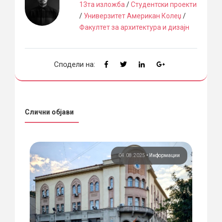
13та изложба
/
Студентски проекти
/
Универзитет Американ Колеџ
/
Факултет за архитектура и дизајн
Сподели на:
Слични објави
ции
04.08.2025
•
Информации