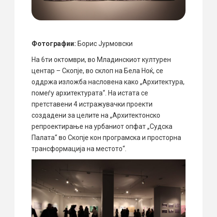
Фотографии:
Борис Јурмовски
На 6ти октомври, во Младинскиот културен
центар – Скопје, во склоп на Бела Ноќ, се
оддржа изложба насловена како „Архитектура,
помеѓу архитектурата“. На истата се
претставени 4 истражувачки проекти
создадени за целите на „Архитектонско
репроектирање на урбаниот опфат „Судска
Палата“ во Скопје кон програмска и просторна
трансформација на местото“.