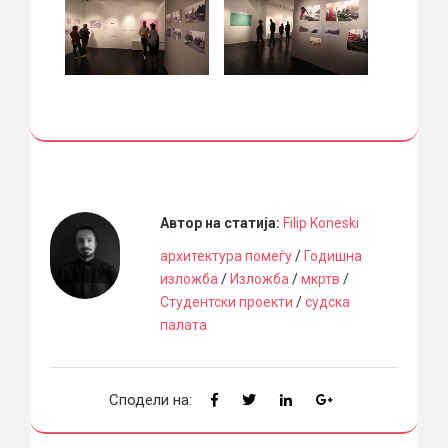
Автор на статија:
Filip Koneski
архитектура помеѓу
/
Годишна
изложба
/
Изложба
/
мкртв
/
Студентски проекти
/
судска
палата
Сподели на: