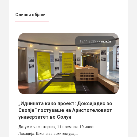
Слични објави
ции
15.11.2025
•
Изложби
„Иднината како проект: Доксијадис во
Вонр
Скопје“ гостуваше на Аристотеловиот
Темата
универзитет во Солун
архите
:...
Датум и час: вторник, 11 ноември, 19 часот
Локација: Школа за архитектура,...