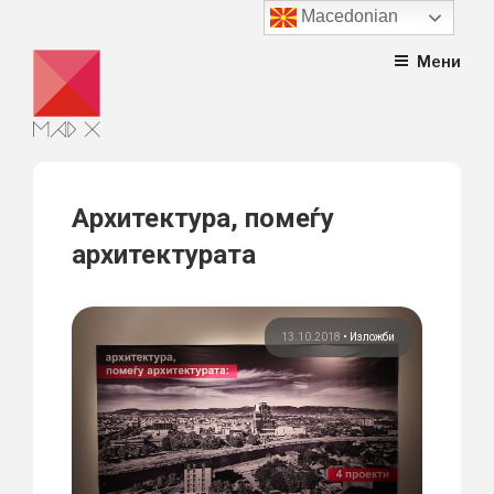
Macedonian
Skip
Мени
to
content
Архитектура, помеѓу
архитектурата
13.10.2018
•
Изложби