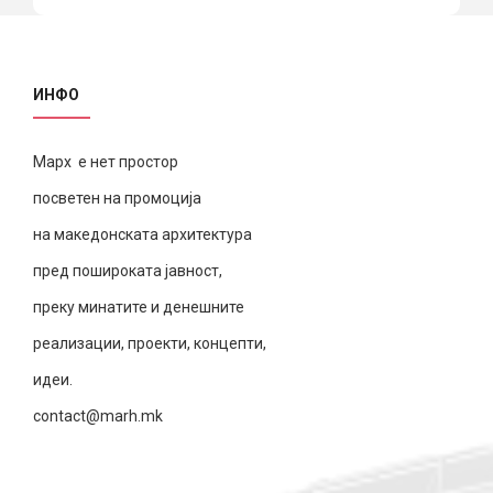
ИНФО
Марх е нет простор
посветен на промоција
на македонската архитектура
пред пошироката јавност,
преку минатите и денешните
реализации, проекти, концепти,
идеи.
contact@marh.mk