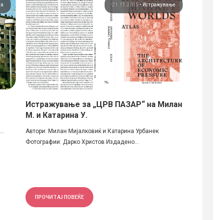
на
21.11.2015
•
Истражување
Истражување за „ЦРВ ПАЗАР“ на Милан
BIM –
М. и Катарина У.
одржу
Петр
..
Автори: Милан Мијалковиќ и Катарина Урбанек
Фотографии: Дарко Христов Издадено...
Архитек
пост-зем
ПРОЧИТАЈ ПОВЕЌЕ
ПРОЧ