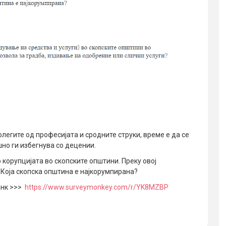
олегите од професијата и сродните струки, време е да се
но ги избегнува со децении.
 корупцијата во скопските општини. Преку овој
Која скопска општина е најкорумпирана?
инк >>>
https://www.surveymonkey.com/r/YK8MZBP