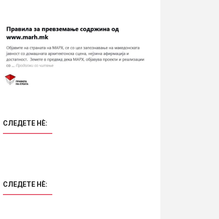
СЛЕДЕТЕ НÈ:
СЛЕДЕТЕ НÈ: