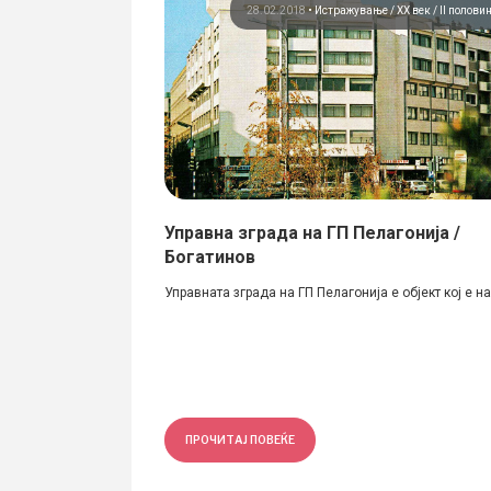
мации
Истражување
28.02.2018
•
Истражување
ХХ век / II полови
ена за
Управна зграда на ГП Пелагонија /
ремето! /
Богатинов
Управната зграда на ГП Пелагонија е објект кој е на.
домашната сцена во
нот...
ПРОЧИТАЈ ПОВЕЌЕ