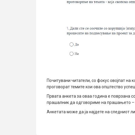
Почитувани читатели, со фокус овојпат на к
проговорат темите кои ова општество успеш
Првата анкета за оваа година е поврзана со
прашалник да одговориме на прашањето – 
Анкетата може да ја најдете на следниот л