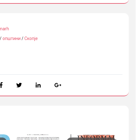
marh
/
општини
/
Скопје