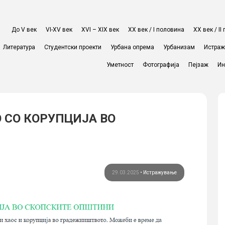
До V век
VI-XV век
XVI – XIX век
ХХ век / I половина
ХХ век / I
Литература
Студентски проекти
Урбана опрема
Урбанизам
Истра
Уметност
Фотографија
Пејзаж
Ин
 СО КОРУПЦИЈА ВО
29.03.2025
•
Истражување