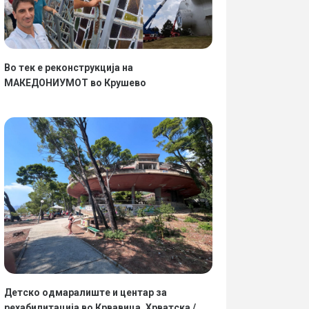
Во тек е реконструкција на
МАКЕДОНИУМОТ во Крушево
Детско одмаралиште и центар за
рехабилитација во Крвавица, Хрватска /