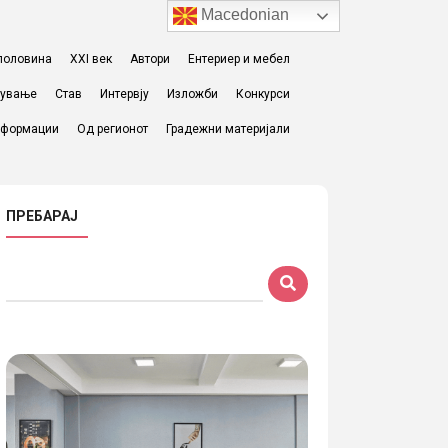
Macedonian
I половина
XXI век
Автори
Ентериер и мебел
жување
Став
Интервју
Изложби
Конкурси
формации
Од регионот
Градежни материјали
ПРЕБАРАЈ