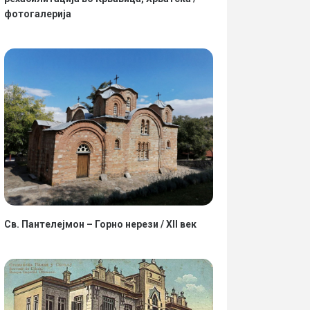
фотогалерија
Св. Пантелејмон – Горно нерези / XII век