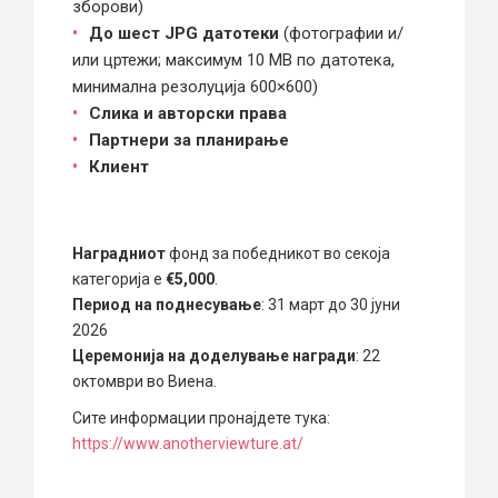
зборови)
До шест JPG датотеки
(фотографии и/
или цртежи; максимум 10 MB по датотека,
минимална резолуција 600×600)
С
лика и авторски права
Партнери за планирање
Клиент
Наградниот
фонд за победникот во секоја
категорија е
€5,000
.
Период на поднесување
: 31 март до 30 јуни
2026
Церемонија на доделување награди
: 22
октомври во Виена.
Сите информации пронајдете тука:
https://www.anotherviewture.at/