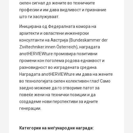
силен сигнал до жените во техничките
професии и им дава видливост и признание
што ги заслужуваат.
Иницирана од Федералната комора на
архитекти и овластени инженерски
консултанти на Австрија (Bundeskammer der
Ziviltechniker:innen Österreich), наградата
anotHERVIEWture промовира позитивни
промени кон поголема родова еднаквост и
разновидност во изградената средина.
Наградата anotHERVIEWture им дава на жените
во технологијата силен колективен глас! Само
заедно можеме да го отвориме патот за
повеќе жени на технички позиции и да
создадеме нови перспективи за идните
генерации.
Категории на меѓународни награди
: