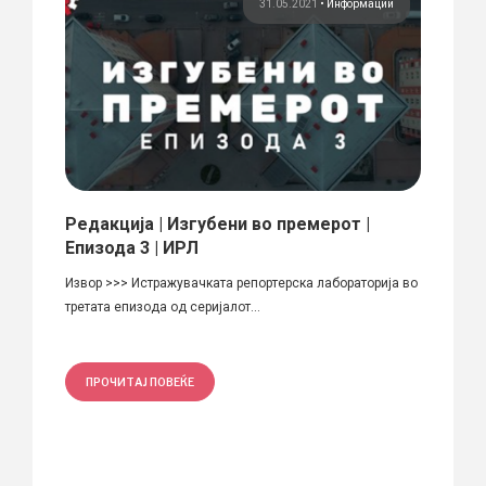
рси
31.05.2021
•
Информации
а
Редакција | Изгубени во премерот |
Урба
рдо
Епизода 3 | ИРЛ
Локомо
Извор >>> Истражувачката репортерска лабораторија во
и култу
третата епизода од серијалот...
ПРО
ПРОЧИТАЈ ПОВЕЌЕ