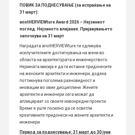
ПОВИК ЗА ПОДНЕСУВАЊЕ (за испраќање на
31 март):
anotHERVIEWture Award 2026 – Нејзиниот
поглед. Нејзиното влијание. Пријавувањето
започнува на 31 март
Наградата anotHERVIEWture ги одликува
исклучителните достигнувања на жени во
областа на архитектурата и инженерството.
Нејзината мисија е да ги истакне придонесите
на женските архитекти и инженери, додека
поттикнува поголема разновидност и
иновации во овие дисциплини. Жените
архитекти и инженери сега можат да
аплицираат со своите извонредни проекти.
Време е уште посилно да се осветли
креативните придонеси на жените архитекти и
инженери.
Период за поднесување: 31 март до 30 јуни