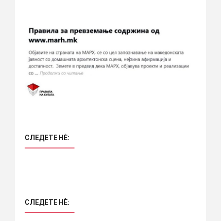
СЛЕДЕТЕ НÈ:
СЛЕДЕТЕ НÈ: