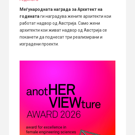
Меѓународната награда за Архитект на
годината
ги наградува жените архитекти кои
работат надвор од Австрија. Само жени
архитекти кои живат надвор од Австрија се
поканети да поднесат три реализирани и
изградени проекти.