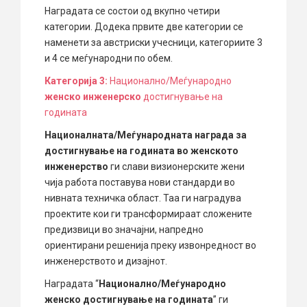
Наградата се состои од вкупно четири
категории. Додека првите две категории се
наменети за австриски учесници, категориите 3
и 4 се меѓународни по обем.
Категорија 3:
Национално/Меѓународно
женско инженерско
достигнување на
годината
Националната/Меѓународната награда за
достигнување на годината во женското
инженерство
ги слави визионерските жени
чија работа поставува нови стандарди во
нивната техничка област. Таа ги наградува
проектите кои ги трансформираат сложените
предизвици во значајни, напредно
ориентирани решенија преку извонредност во
инженерството и дизајнот.
Наградата “
Национално/Меѓународно
женско достигнување на годината
” ги