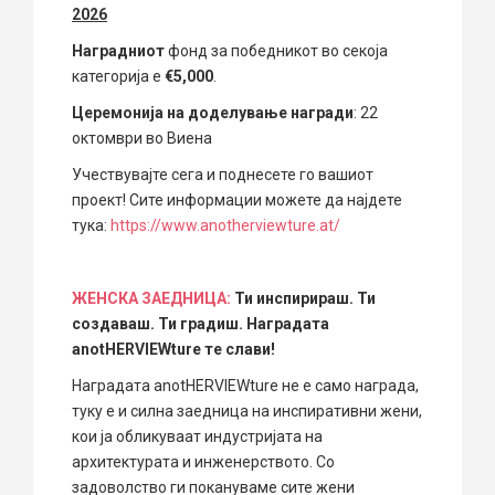
2026
Наградниот
фонд за победникот во секоја
категорија е
€5,000
.
Церемонија на доделување награди
: 22
октомври во Виена
Учествувајте сега и поднесете го вашиот
проект! Сите информации можете да најдете
тука:
https://www.anotherviewture.at/
ЖЕНСКА ЗАЕДНИЦА:
Ти инспирираш. Ти
создаваш.
Ти градиш.
Наградата
anotHERVIEWture те слави!
Наградата anotHERVIEWture не е само награда,
туку е и силна заедница на инспиративни жени,
кои ја обликуваат индустријата на
архитектурата и инженерството. Со
задоволство ги покануваме сите жени