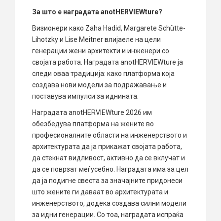
За што е наградата anotHERVIEWture?
Визионери како Zaha Hadid, Margarete Schütte-
Lihotzky и Lise Meitner влијаеле на цели
генерации жени архитекти и инженери со
својата работа. Наградата anotHERVIEWture ја
следи оваа традиција: како платформа која
создава нови модели за подражавање и
поставува импулси за иднината.
Наградата anotHERVIEWture 2026 им
обезбедува платформа на жените во
професионалните области на инженерството и
архитектурата да ја прикажат својата работа,
да стекнат видливост, активно да се вклучат и
да се поврзат меѓусебно. Наградата има за цел
да ја подигне свеста за значајните придонеси
што жените ги даваат во архитектурата и
инженерството, додека создава силни модели
за идни генерации. Со тоа, наградата испраќа