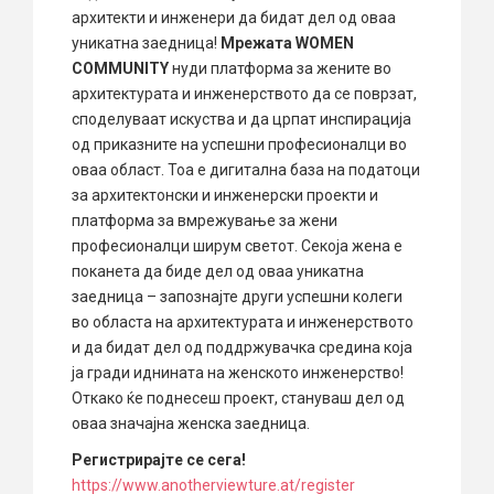
архитекти и инженери да бидат дел од оваа
уникатна заедница!
Мрежата WOMEN
COMMUNITY
нуди платформа за жените во
архитектурата и инженерството да се поврзат,
споделуваат искуства и да црпат инспирација
од приказните на успешни професионалци во
оваа област. Тоа е дигитална база на податоци
за архитектонски и инженерски проекти и
платформа за вмрежување за жени
професионалци ширум светот. Секоја жена е
поканета да биде дел од оваа уникатна
заедница – запознајте други успешни колеги
во областа на архитектурата и инженерството
и да бидат дел од поддржувачка средина која
ја гради иднината на женското инженерство!
Откако ќе поднесеш проект, стануваш дел од
оваа значајна женска заедница.
Регистрирајте се сега!
https://www.anotherviewture.at/register