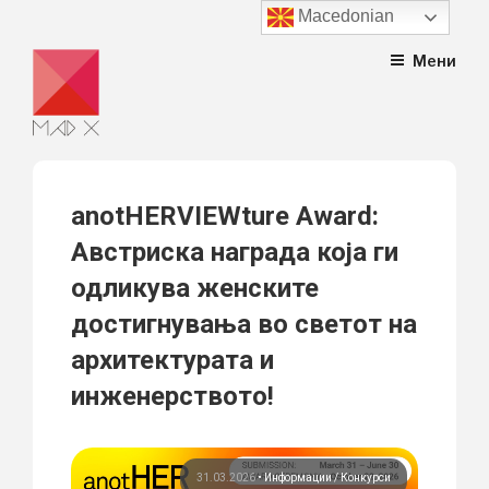
Macedonian
Skip
Мени
to
content
anotHERVIEWture Award:
Австриска награда која ги
одликува женските
достигнувања во светот на
архитектурата и
инженерството!
31.03.2026
•
Информации
Конкурси