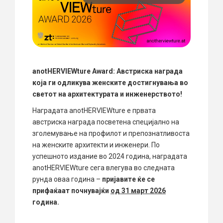
anotHERVIEWture Award: Австриска награда
која ги
одликува
женските достигнувања во
светот на архитектурата и инженерството!
Наградата anotHERVIEWture е првата
австриска награда посветена специјално на
зголемување на профилот и препознатливоста
на женските архитекти и инженери. По
успешното издание во 2024 година, наградата
anotHERVIEWture сега влегува во следната
рунда оваа година –
пријавите ќе се
прифаќаат почнувајќи
од 31 март 2026
година.