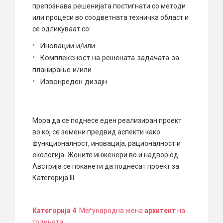
препознава решенијата постигнати со методи
или процеси во соодветната техничка област и
се одликуваат со:
Иновации и/или
Комплексност на решената задачата за
планирање и/или
Извонреден дизајн
Мора да се поднесе еден реализиран проект
во кој се земени предвид аспекти како
функционалност, иновација, рационалност и
екологија. Жените инженери во и надвор од
Австрија се поканети да поднесат проект за
Категорија III.
Категорија 4
: Меѓународна жена
архитект
на
годината