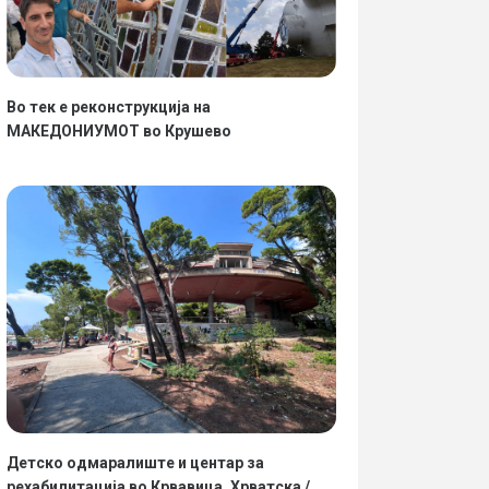
Во тек е реконструкција на
МАКЕДОНИУМОТ во Крушево
Детско одмаралиште и центар за
рехабилитација во Крвавица, Хрватска /