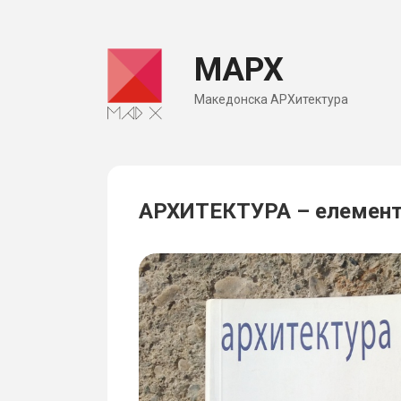
Skip
to
МАРХ
content
Македонска АРХитектура
АРХИТЕКТУРА – елементи