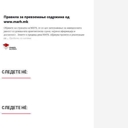
СЛЕДЕТЕ НÈ:
СЛЕДЕТЕ НÈ: