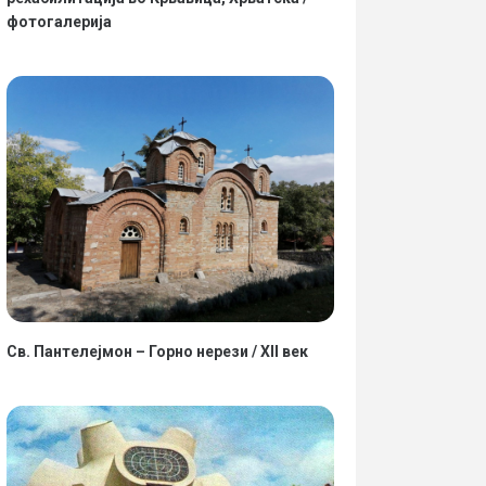
фотогалерија
Св. Пантелејмон – Горно нерези / XII век