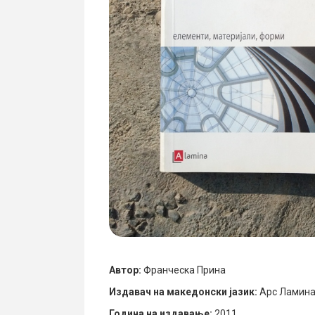
Автор:
Франческа Прина
Издавач на македонски јазик:
Арс Ламин
Година на издавање:
2011