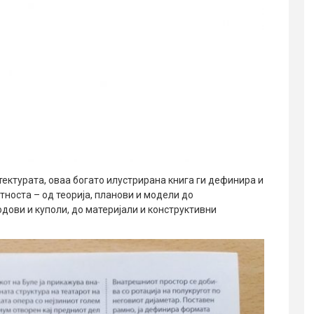
тектурата, оваа богато илустрирана книга ги дефинира и
тноста – од теорија, планови и модели до
одови и куполи, до материјали и конструктивни