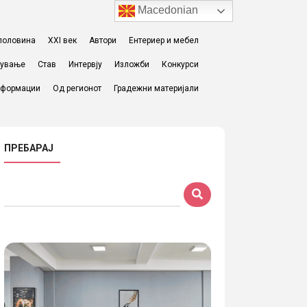
Macedonian
I половина
XXI век
Автори
Ентериер и мебел
жување
Став
Интервју
Изложби
Конкурси
формации
Од регионот
Градежни материјали
ПРЕБАРАЈ