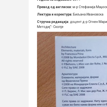
Превод од англиски:
м-р Стефанија Маџос
Лектура и коректура:
Биљана Ивановска
Стручна редакција:
доцент д-р Огнен Марин
Методиј“- Скопје