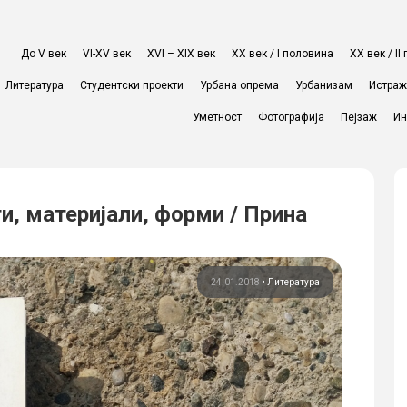
До V век
VI-XV век
XVI – XIX век
ХХ век / I половина
ХХ век / I
Литература
Студентски проекти
Урбана опрема
Урбанизам
Истра
Уметност
Фотографија
Пејзаж
Ин
, материјали, форми / Прина
24.01.2018
•
Литература