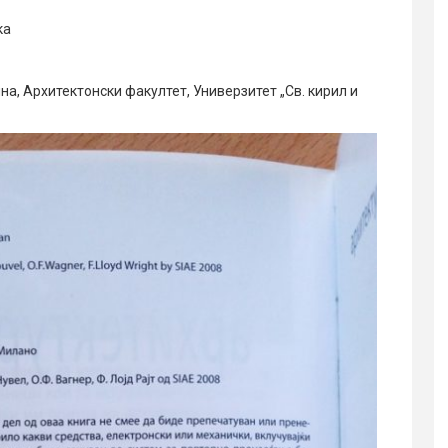
ка
а, Архитектонски факултет, Универзитет „Св. кирил и