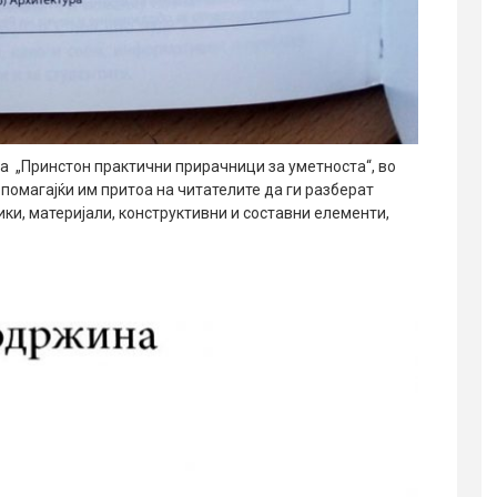
та „Принстон практични прирачници за уметноста“, во
 помагајќи им притоа на читателите да ги разберат
ики, материјали, конструктивни и составни елементи,