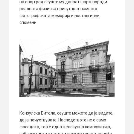
на овој град сеуште му даваат шарм поради
реалната физичка присутност наместо
фотографската меморија и носталгични
спомени.
Конзулска Битола, сеуште можете да ја видите,
да ја почуствувате. Наследството не е само
фасадата, тоа е една целокупна композиција,
урбанситичка а потоа и архитектонска, повеќе