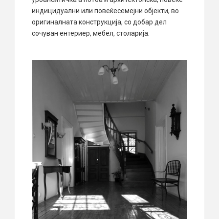
индицидуални или повеќесемејни објекти, во
оригиналната конструкција, со добар дел
сочуван ентериер, мебел, столарија.