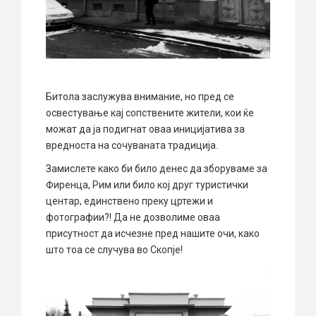
Битола заслужува внимание, но пред се
освестување кај сопствените жители, кои ќе
можат да ја подигнат оваа иницијатива за
вредноста на сочуваната традиција.
Замислете како би било денес да зборуваме за
Фиренца, Рим или било кој друг туристички
центар, единствено преку цртежи и
фотографии?! Да не дозволиме оваа
присутност да исчезне пред нашите очи, како
што тоа се случува во Скопје!