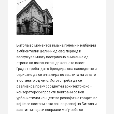
Битола во моментов има најголеми и најбројни
амбиентални целини од овој период и
заслужува многу посериозно внимание од
страна на локалната и државната власт.
Градот треба да го брендира ова наследство и
сериозно да се ангажира во заштита на се што
е останато од него. Истото треба да се
реализира преку соодветни архитектонско –
конзераторски проекти воиграни со нов
урбанистички концепт за развојот на градот, во
кој ќе се постави оска за нов развој на Битола и
заштитни појаси поврзани меѓу себе со