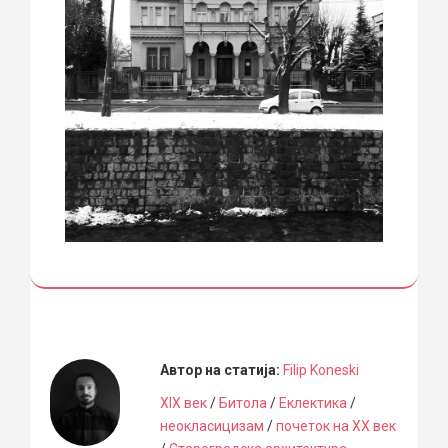
Автор на статија:
Filip Koneski
XIX век
/
Битола
/
Еклектика
/
неокласицизам
/
почеток на XX век