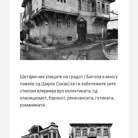
Шетајќи низ улиците на градот ( Битола е многу
повеќе од Широк Сокак) ќе ги забележите сите
стилски влијанија врз еклектиката, од
класицизмот, барокот, ренесансата, готиката,
романиката…