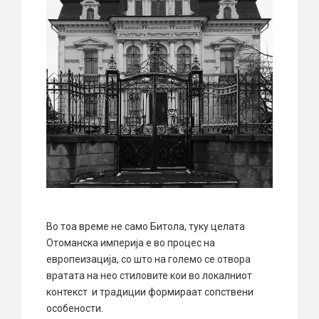
Во тоa време не само Битола, туку целата
Отоманска империја е во процес на
европеизација, со што на големо се отвора
вратата на нео стиловите кои во локалниот
контекст и традиции формираат сопствени
особености.