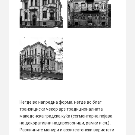
Негде во напредна форма, негде во благ
транзициски чекор врз традиционалната
македонска градска куќа (сегментарна појава
на декоративни надпрозорници, рамки и сл.) .
Различните манири и архитектонски вариетети