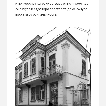
и примери во кој се чувствува ентузијазмот да
се сочува и адаптира просторот, да се сочува
врската со оригиналноста.