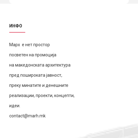
ИНФО
Марх е нет простор
посветен на промоција
на македонската архитектура
пред пошироката јавност,
преку минатите и денешните
реализации, проекти, концепти,
идеи.
contact@marh.mk