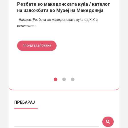
Резбата во македонската куќа / каталог
Ислах
на изложбата во Музеј на Македонија
звори:
Период
Наслов: Резбата во македонската куќа од XIX и
Занаетч
почетокот...
ПРО
ПРОЧИТАЈ ПОВЕЌЕ
ПРЕБАРАЈ