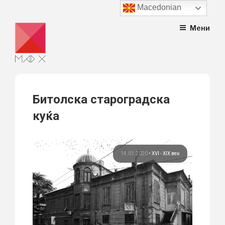
Macedonian
Skip
Мени
to
content
Битолска староградска
куќа
14.01.2020
•
XVI - XIX век