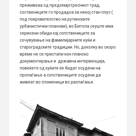
преживеаа од предземјотресниот град,
соствениците го продадоа за некој стан плус (
под покровителство на рутинските
урбанистички планови), во Битола сеуште има
сериозни обиди кај сопствениците за
сочувување на фамилијарните куќи и
староградските традиции. Но, доколку во скоро
време не се пристапи кон планско
документирање и државна интервенција,
повеќето од куќите ќе бидат осудени на
пропаѓање а сопствениците осудени да
живеат во споменици во распаѓање.