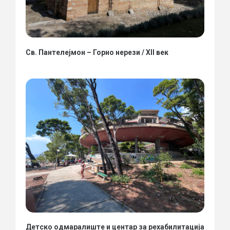
Св. Пантелејмон – Горно нерези / XII век
Детско одмаралиште и центар за рехабилитација