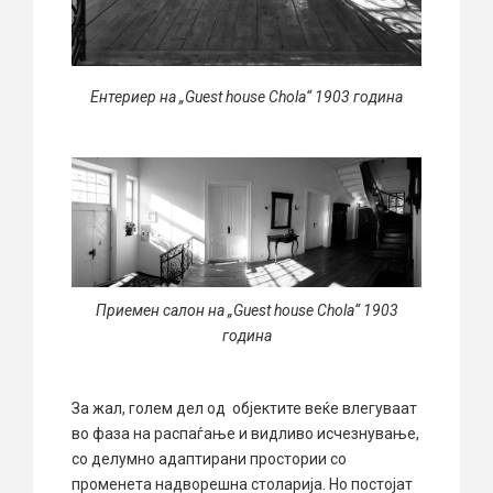
Ентериер на „Guest house Chola“ 1903 година
Приемен салон на „Guest house Chola“ 1903
година
За жал, голем дел од објектите веќе влегуваат
во фаза на распаѓање и видливо исчезнување,
со делумно адаптирани простории со
променета надворешна столарија. Но постојат