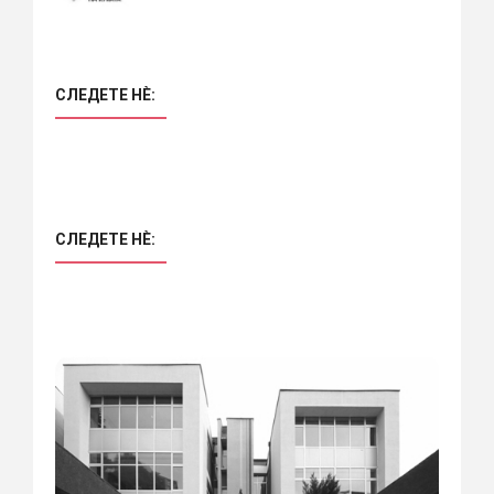
СЛЕДЕТЕ НÈ:
СЛЕДЕТЕ НÈ: