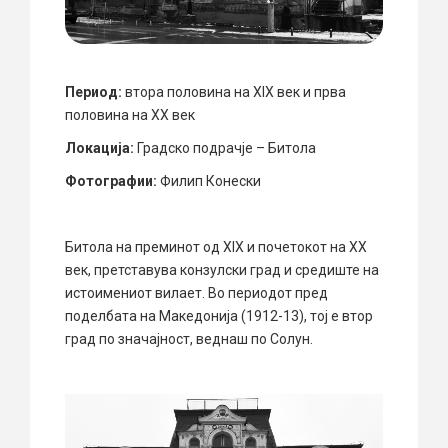
Период:
втора половина на XIX век и прва
половина на XX век
Локација:
Градско подрачје – Битола
Фотографии:
Филип Конески
Битола на преминот од XIX и почетокот на XX
век, претставува конзулски град и средиште на
истоимениот вилает. Во периодот пред
поделбата на Македонија (1912-13), тој е втор
град по значајност, веднаш по Солун.