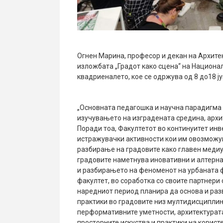
Огнен Марина, професор и декан на Архитек
изложбата „Градот како сцена“ на Национа
квадриеналето, кое се одржува од 8 до18 ју
„Основната педагошка и научна парадигма н
изучувањето на изградената средина, архит
Поради тоа, Факултетот во континуитет инв
истражувачки активности кои им овозможу
разбирање на градовите како главен медиум
градовите наметнува иновативни и алтерн
и разбирањето на феноменот на урбаната фо
факултет, во соработка со своите партнери
наредниот период планира да основа и раз
практики во градовите низ мултидисциплина
перформативните уметности, архитектурата
просторните искуства и практики на корист