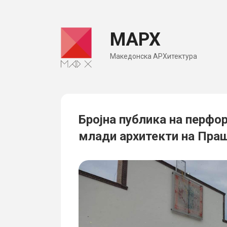
Skip
to
МАРХ
content
Македонска АРХитектура
Бројна публика на перфо
млади архитекти на Пра