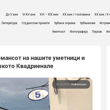
До V век
VI-XV век
XVI – XIX век
ХХ век / I половина
ХХ век / I
Литература
Студентски проекти
Урбана опрема
Урбанизам
Истра
Уметност
Фотографија
Пејзаж
Ин
рмансот на нашите уметници и
шкото Квадриенале
09.06.2023
•
Информации