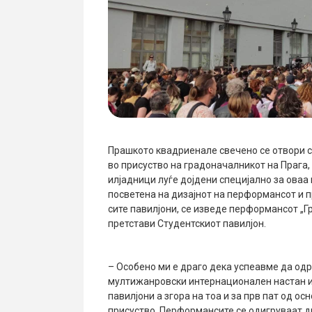
Прашкото квадриенале свечено се отвори с
во присуство на градоначалникот на Прага,
илјадници луѓе дојдени специјално за ова
посветена на дизајнот на перформансот и п
сите павилјони, се изведе перформансот „Гр
претстави Студентскиот павилјон.
– Особено ми е драго дека успеавме да одр
мултижанровски интернационален настан и 
павилјони а згора на тоа и за прв пат од 
присуство. Перформансите се одигруваат дв