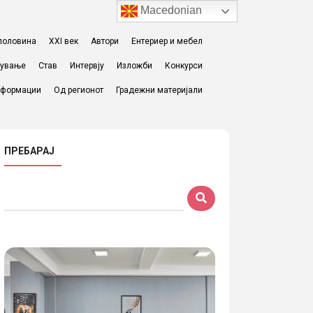
Macedonian
I половина
XXI век
Автори
Ентериер и мебел
жување
Став
Интервју
Изложби
Конкурси
формации
Од регионот
Градежни материјали
ПРЕБАРАЈ