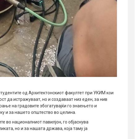
 студентите од Архитектонскиот факултет при УКИМ кои
ст да истражуваат, но и создаваат низ еден, за нив
рање на градовите збогатувајќи го знаењето и
ку и за нашето општество во целина.
те во националниот павилјон, го објаснува
ката, но и за нашата држава, која таму ја