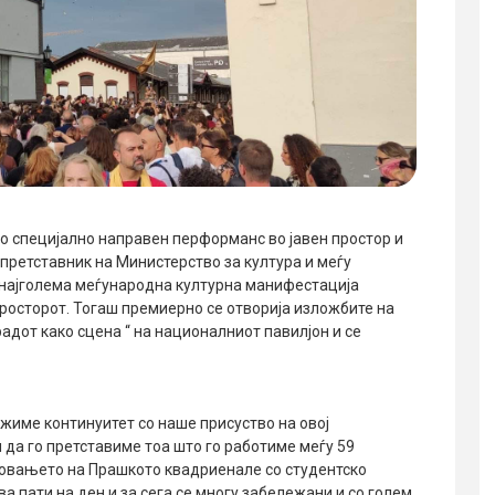
о специјално направен перформанс во јавен простор и
 претставник на Министерство за култура и меѓу
а најголема меѓународна културна манифестација
росторот. Тогаш премиерно се отворија изложбите на
адот како сцена “ на националниот павилјон и се
жиме континуитет со наше присуство на овој
да го претставиме тоа што го работиме меѓу 59
основањето на Прашкото квадриенале со студентско
а пати на ден и за сега се многу забележани и со голем