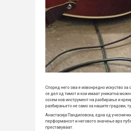
Според него ова е извонредно искуство за
се дел од тимот и кои имаат уникатна можно
сосем нов инструмент на разбирање и креи
разбирањето не само за нашите градови, ту
Анастасија Пандиловска, една од учеснички
перформансот и неговото значење врз публи
преставуваат.