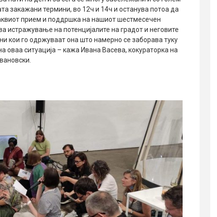
та закажани термини, во 12ч и 14ч и останува потоа да
таквиот прием и поддршка на нашиот шестмесечен
за истражување на потенцијалите на градот и неговите
и кои го одржуваат она што намерно се заборава туку
а оваа ситуација – кажа Ивана Васева, кокураторка на
вановски.