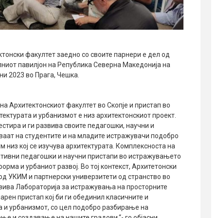
тонски факултет заедно со своите парнери е дел од
лниот павилјон на Република Северна Македонија на
ни 2023 во Прага, Чешка.
а Архитектонскиот факултет во Скопје и пристап во
ектурата и урбанизмот е низ архитектонскиот проект.
естира и ги развива своите педагошки, научни и
ваат на студентите и на младите истражувачи подобро
 низ кој се изучува архитектурата. Комплексноста на
ативни педагошки и научни пристапи во истражувањето
рма и урбаниот развој. Во тој контекст, Архитетонски
 од УКИМ и партнерски универзитети од странство во
вива Лабораторија за истражувања на просторните
рен пристап кој би ги обединил класичните и
 и урбанизмот, со цел подобро разбирање на
ење и создавање на нашите градови.“- го објасни