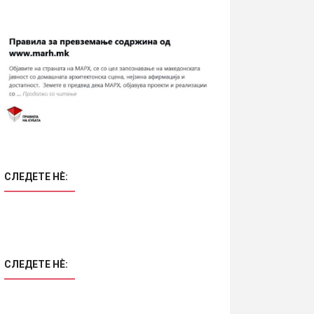
СЛЕДЕТЕ НÈ:
СЛЕДЕТЕ НÈ: