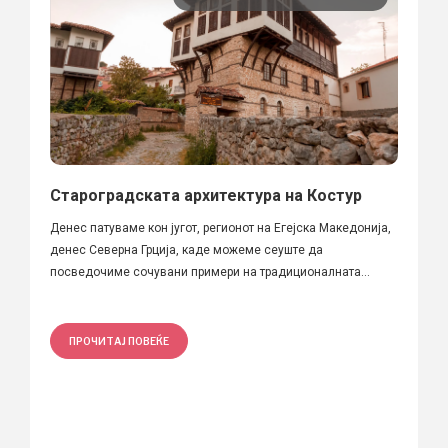
Староградската архитектура на Костур
Денес патуваме кон југот, регионот на Егејска Македонија,
денес Северна Грција, каде можеме сеуште да
посведочиме сочувани примери на традиционалната...
ПРОЧИТАЈ ПОВЕЌЕ