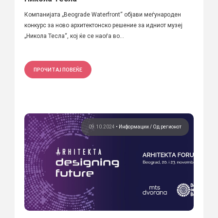
Компанијата „Beograde Waterfront“ објави меѓународен
конкурс за ново архитектонско решение за идниот музеј
„Никола Тесла“, кој ќе се наоѓа во...
ПРОЧИТАЈ ПОВЕЌЕ
09.10.2024
•
Информации
Од регионот