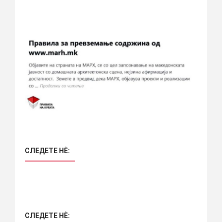
СЛЕДЕТЕ НÈ:
СЛЕДЕТЕ НÈ: