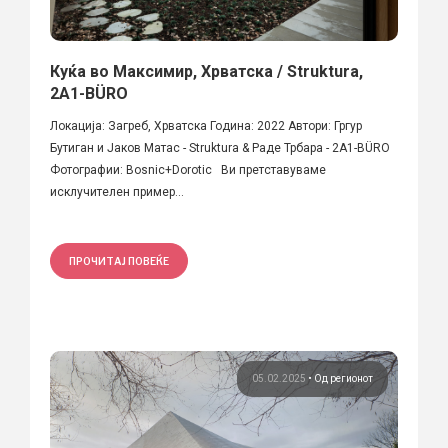
Куќа во Максимир, Хрватска / Struktura,
2A1-BÜRO
Локација: Загреб, Хрватска Година: 2022 Автори: Гргур
Бутиган и Јаков Матас - Struktura & Раде Трбара - 2A1-BÜRO
Фотографии: Bosnic+Dorotic Ви претставуваме
исклучителен пример...
ПРОЧИТАЈ ПОВЕЌЕ
05.02.2025
•
Од регионот