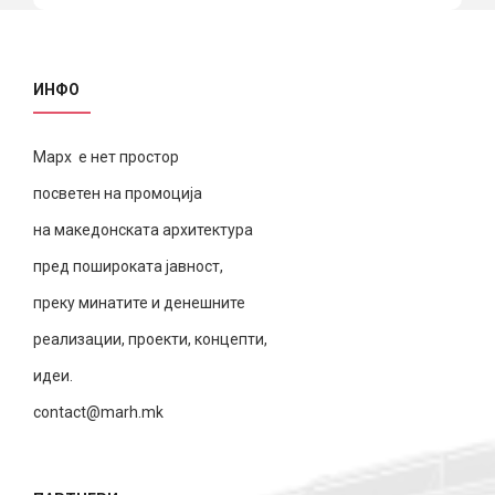
ИНФО
Марх е нет простор
посветен на промоција
на македонската архитектура
пред пошироката јавност,
преку минатите и денешните
реализации, проекти, концепти,
идеи.
contact@marh.mk