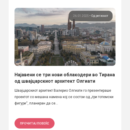
26.01.2025
•
Од регионот
Најавени се три нови облакодери во Тирана
од швајцарскиот архитект Олгиати
Швајцарскиот архитект Валерио Олгиати го презентираше
проектот со мешана намена кој се состои од „три тотемски
фигури“, планиран да се...
ПРОЧИТАЈ ПОВЕЌЕ