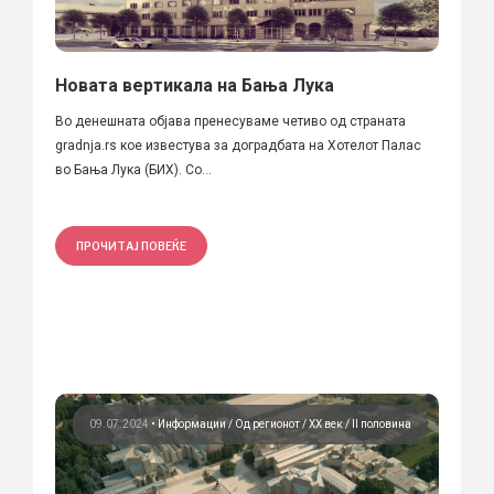
Новата вертикала на Бања Лука
Во денешната објава пренесуваме четиво од страната
gradnja.rs кое известува за доградбата на Хотелот Палас
во Бања Лука (БИХ). Со...
ПРОЧИТАЈ ПОВЕЌЕ
09.07.2024
•
Информации
Од регионот
ХХ век / II половина