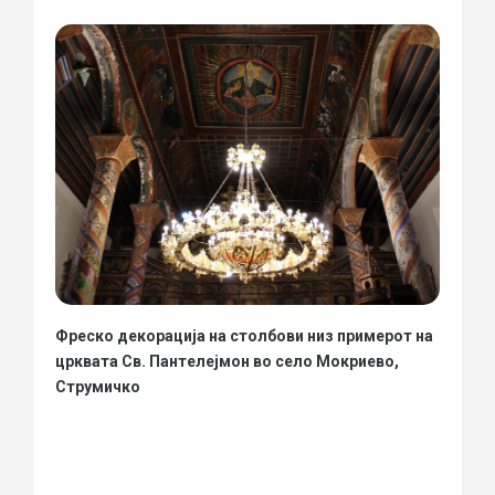
Фреско декорација на столбови низ примерот на
црквата Св. Пантелејмон во село Мокриево,
Струмичко