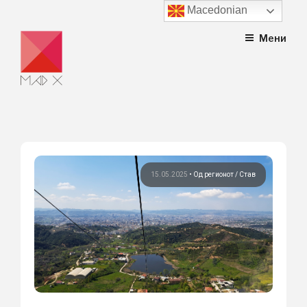
Macedonian
Skip
Мени
to
content
15.05.2025
•
Од регионот
Став