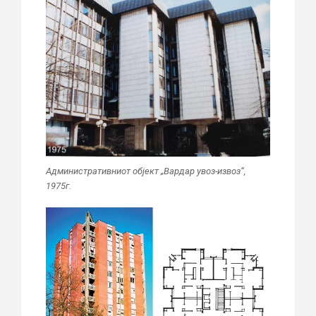
Административниот објект „Вардар увоз-извоз“,
1975г.