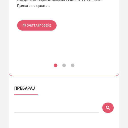
СКИ
Припаѓа на првата...
доајени
ПРОЧИТАЈ ПОВЕЌЕ
ПРО
ПРЕБАРАЈ