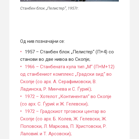
Станбен блок „Пелистер“, 1957г.
Од нив позначајни се:
1957 – Станбен блок „Пелистер“ (П+4) со
станови во две нивоа во Скопје;
1966 – Станбената кула тип „М“ (П+М+12)
од станбениот комплекс „Градски ѕид“ во
Скопје (со арх. А. Серафимовски, В.
Ладинска, Р. Минчева и С. Ѓуриќ);
1972 – Хотелот „Континентал“ во Скопје
(со арх. С. Ѓуриќ и Ж. Гелевски);
1972 – Градскиот трговски центар во
Скопје (со арх. Б. Колев, Ж. Гелевски, Ж.
Поповски, Л. Маркова, П. Христовски, Р.
Лаловиќ и Т. Арсовски);