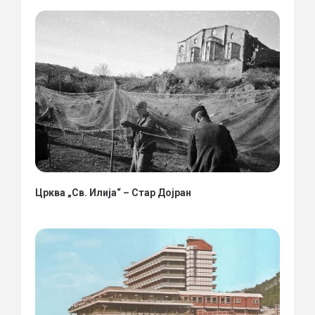
Црква „Св. Илија“ – Стар Дојран