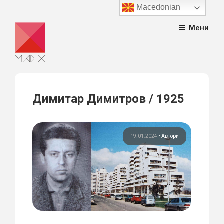
Macedonian
Skip
Мени
to
content
Димитар Димитров / 1925
19.01.2024
•
Автори