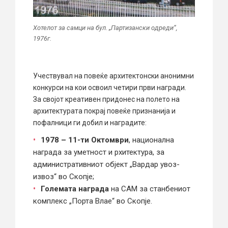
Хотелот за самци на бул. „Партизански одреди“,
1976г.
Учествувал на повеќе архитектонски анонимни
конкурси на кои освоил четири први награди.
За својот креативен придонес на полето на
архитектурата покрај повеќе признанија и
пофалници ги добил и наградите:
1978 – 11-ти Октомври
, национална
награда за уметност и рхитектура, за
административниот објект „Вардар увоз-
извоз“ во Скопје;
Големата награда
на САМ за станбениот
комплекс „Порта Влае“ во Скопје.