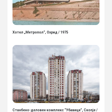
Хотел „Метропол“, Охрид / 1975
Станбено-деловен комплекс “Убавици”, Скопје /