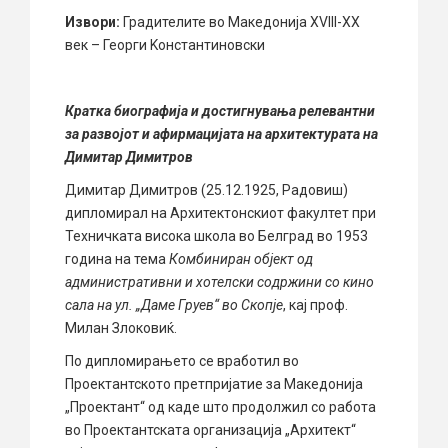
Извори:
Градителите во Македонија XVIII-XX
век – Георги Kонстантиновски
Кратка биографија и достигнувања релевантни
за развојот и афирмацијата на архитектурата на
Димитар Димитров
Димитар Димитров (25.12.1925, Радовиш)
дипломирал на Архитектонскиот факултет при
Техничката висока школа во Белград во 1953
година на тема
Комбиниран објект од
административни и хотелски содржини со кино
сала на ул. „Даме Груев“ во Скопје
, кај проф.
Милан Злоковиќ.
По дипломирањето се вработил во
Проектантското претпријатие за Македонија
„Проектант“ од каде што продолжил со работа
во Проектантската организација „Архитект“