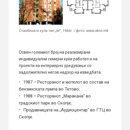
Станбената кула тип „М“, 1966г. / фото: www.okno.mk
Освен големиот број на реализирани
индивидуални семејни куќи работел и на
проекти за ентериерно уредување со
задолжително негов надзор на изведбата:
1987 – Ресторанот и мотелот во состав на
бензинската пумпа во Тетово;
1988 – Ресторанот „Маракана“ во
градскиот парк во Скопје;
Продавницата на „Аудиоцентар“ во ГТЦ во
Скопје.