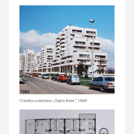
Станбен комплекс „Порта Влае“, 1984г.