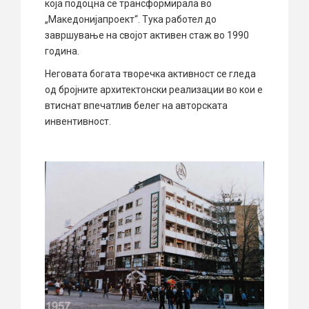
која подоцна се трансформирала во
„Македонијапроект“. Тука работел до
завршување на својот активен стаж во 1990
година.
Неговата богата творечка активност се гледа
од бројните архитектонски реализации во кои е
втиснат впечатлив белег на авторската
инвентивност.