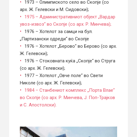
1973 – Олимпиското село во Скопје (со
арх. Ж. Гелевски и М. Сидовски);
1975 – Административниот објект „Вардар
увоз-извоз“ во Скопје (со арх. Р. Минчева);
1976 – Хотелот за самци на бул.
„Партизански одреди“ во Скопје
1976 – Хотелот „Берово“ во Берово (со арх.
Ж. Гелевски);
1976 – Стоковната куќа „Скопје“ во Струга
(со арх. Ж. Гелевски);
1977 – Хотелот „Овче поле“ во Свети
Николе (со арх. Ж. Гелевски);
1984 – Станбениот комплекс „Порта Влае“
во Скопје (со арх. Р. Минчева, Ј. Поп-Трајков
и С. Апостолски).