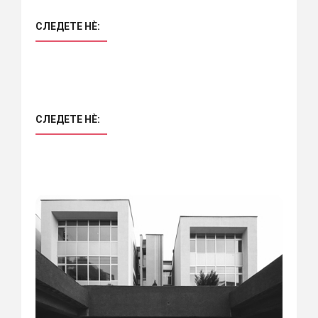
СЛЕДЕТЕ НÈ:
СЛЕДЕТЕ НÈ: