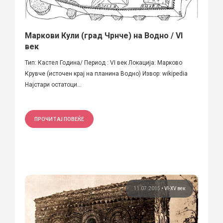
Маркови Кули (град Чрнче) на Водно / VI
век
Тип: Кастел Година/ Период : VI век Локацијa: Марково
Крувче (источен крај на планина Водно) Извор: wikipedia
Најстари остатоци...
ПРОЧИТАЈ ПОВЕЌЕ
11.07.2015
•
VI-XV век