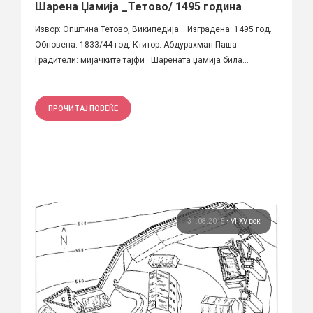
Шарена Џамија _Тетово/ 1495 година
Извор: Општина Тетово, Википедија... Изградена: 1495 год.
Обновена: 1833/44 год. Ктитор: Абдурахман Паша
Градители: мијачките тајфи Шарената џамија била...
ПРОЧИТАЈ ПОВЕЌЕ
31.08.2015
•
VI-XV век