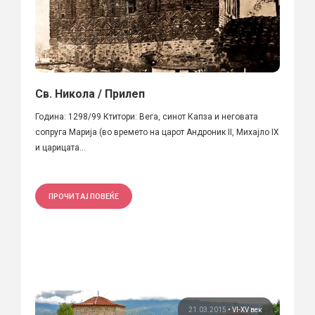
Св. Никола / Прилеп
Година: 1298/99 Ктитори: Вега, синот Капза и неговата
сопруга Марија (во времето на царот Андроник II, Михајло IX
и царицата...
ПРОЧИТАЈ ПОВЕЌЕ
21.03.2015
•
VI-XV век