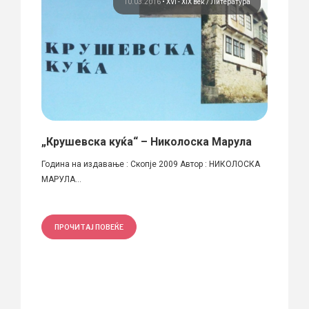
ура
10.03.2016
•
XVI - XIX век
Литература
а)
„Крушевска куќа“ – Николоска Марула
Први
Skopj
 на
Година на издавање : Скопје 2009 Автор : НИКОЛОСКА
МАРУЛА...
Година
Автор(и
ПРОЧИТАЈ ПОВЕЌЕ
ПРО