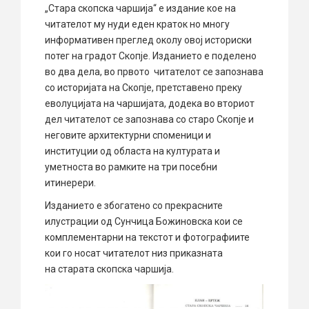
„Стара скопска чаршија“ е издание кое на
читателот му нуди еден краток но многу
информативен преглед околу овој историски
потег на градот Скопје. Изданието е поделено
во два дела, во првото читателот се запознава
со историјата на Скопје, претставено преку
еволуцијата на чаршијата, додека во вториот
дел читателот се запознава со старо Скопје и
неговите архитектурни споменици и
институции од областа на културата и
уметноста во рамките на три посебни
итинерери.
Изданието е збогатено со прекрасните
илустрации од Сунчица Божиновска кои се
комплементарни на текстот и фотографиите
кои го носат читателот низ приказната
на старата скопска чаршија.