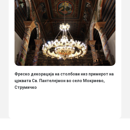
Фреско декорација на столбови низ примерот на
црквата Св. Пантелејмон во село Мокриево,
Струмичко