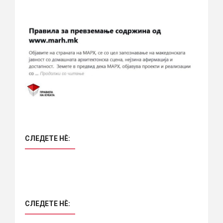
СЛЕДЕТЕ НÈ:
СЛЕДЕТЕ НÈ: