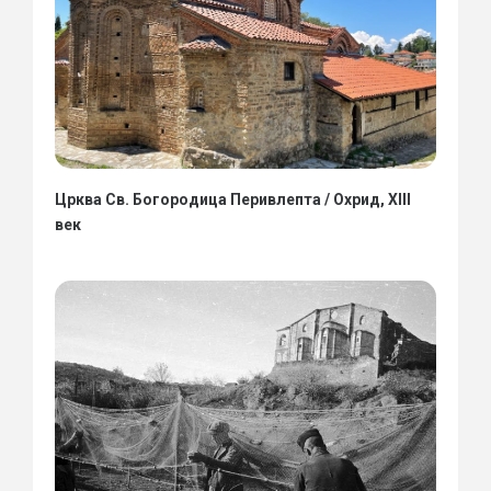
Црква Св. Богородица Перивлепта / Охрид, XIII
век