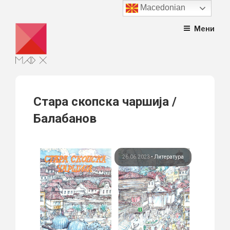
Macedonian
Skip
Мени
to
content
Стара скопска чаршија /
Балабанов
26.06.2023
•
Литература