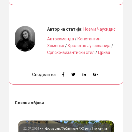
Автор на статија:
Ноеми Чаусидис
Автокоманда
/
Константин
Хоменко
/
Кралство Југославија
/
Српско-византиски стил
/
Црква
Сподели на:
Слични објави
вина
22.07.2024
•
Информации
Урбанизам
ХХ век / I половина