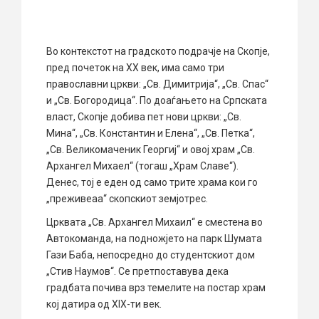
Во контекстот на градското подрачје на Скопје,
пред почеток на ХХ век, има само три
православни цркви: „Св. Димитрија“, „Св. Спас“
и „Св. Богородица“. По доаѓањето на Српската
власт, Скопје добива пет нови цркви: „Св.
Мина“, „Св. Константин и Елена“, „Св. Петка“,
„Св. Великомаченик Георгиј“ и овој храм „Св.
Архангел Михаел“ (тогаш „Храм Славе“).
Денес, тој е еден од само трите храма кои го
„преживеаа“ скопскиот земјотрес.
Црквата „Св. Архангел Михаил“ е сместена во
Автокоманда, на подножјето на парк Шумата
Гази Баба, непосредно до студентскиот дом
„Стив Наумов“. Се претпоставува дека
градбата почива врз темелите на постар храм
кој датира од XIX-ти век.