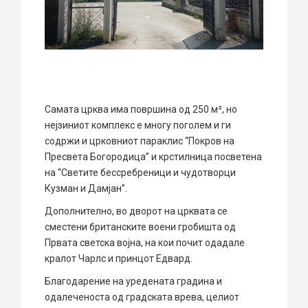
Самата црква има површина од 250 м², но
нејзиниот комплекс е многу поголем и ги
содржи и црковниот параклис “Покров на
Пресвета Богородица” и крстилница посветена
на “Светите бессребреници и чудотворци
Кузман и Дамјан”.
Дополнително, во дворот на црквата се
сместени британските воени гробишта од
Првата светска војна, на кои почит одадале
кралот Чарлс и принцот Едвард.
Благодарение на уредената градина и
одалеченоста од градската врева, целиот