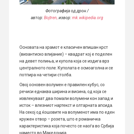
Фотографија од дрон /
автор:
Bojtren,
извор:
mk.wikipedia.org
Основата на храмот е класичен впишан крст
(византиско влијание) – квадрат кој е поделен
на девет полиња, и купола која се издига врз
централното поле. Куполата е осмоаголна и се
потпира на четири столба.
Овој основен волумен е правилен кубус, со
речиси еднаква ширина и висина, од која се
извлекуваат два помали волумени кон запад и
исток – влезниот нартекст и олтарната апсида.
На секој од ќошовите на волуменот има по еден
кружен отвор – розета, што е романичка
карактеристика која почесто се наоѓа во Србија
наместо во Македонија.