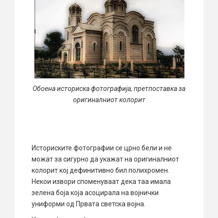
Обоена историска фотографија, претпоставка за
оригиналниот колорит
Историските фотографии се црно бели и не
можат за сигурно да укажат на оригиналниот
колорит кој дефинитивно бил полихромен.
Некои извори споменуваат дека таа имала
зелена боја која асоцирала на војнички
униформи од Првата светска војна.