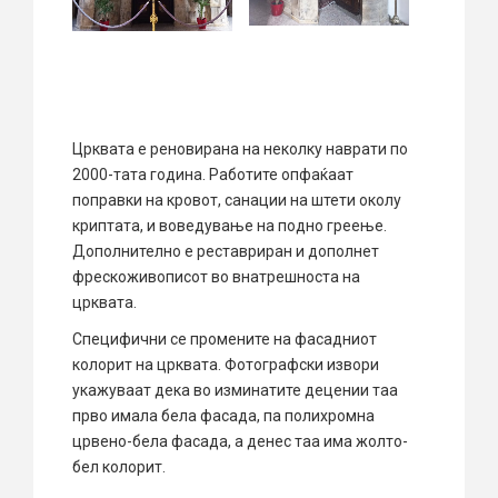
Црквата е реновирана на неколку наврати по
2000-тата година. Работите опфаќаат
поправки на кровот, санации на штети околу
криптата, и воведување на подно греење.
Дополнително е реставриран и дополнет
фрескоживописот во внатрешноста на
црквата.
Специфични се промените на фасадниот
колорит на црквата. Фотографски извори
укажуваат дека во изминатите децении таа
прво имала бела фасада, па полихромна
црвено-бела фасада, а денес таа има жолто-
бел колорит.