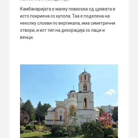
Камбанаријата е малку повисока од црквата и
исто покриена со купола. Таа е поделена на
неколку слоеви по вертикала, има симетрични
отвори, и ист тип на декорација со лаци и
венци.