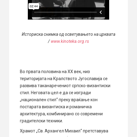
Историска снимка од осветувањето на црквата
/
www.kinoteka.org.rs
Во првата половина на ХХ век, низ
територијата на Кралството Југославија се
развива таканаречениот српско-византиски
стил. Неговата цел е да се изгради
„национален стил“ преку враќање кон
постарата византиска и романичка
архитектура, комбинирано со современи
градителски техники.
Храмот „Св. Архангел Михаил“ претставува