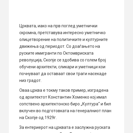
Црквата, иако на прв поглед уметнички
скромна, претставува интересно уметничко
олицетворение на политичките и културните
движења од периодот. Со доаѓањето на
руските имигранти по Октомвриската
револуција, Скопје се здобива со голем број
обучени архитекти, сликари и уметници кои
почнуваат да оставаат свои траги насекаде
низ градот.
Оваа црква е токму таков пример, изградена
од архитектот Константин Хоменко кој имал
сопствено архитектонско биро „Култура“ и бил
вклучен во подготовката на генералниот план
на Скопје од 1929г.
За ентериерот на црквата е заслужна руската