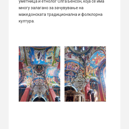
уметница и етнолог Олга Бенсон, која се има
многу залагано за зачувување на
македонската традиционална и фолклорна
култура.