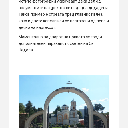
Истите фотографии укажуваат дека дел од
волументите на црвката се подоцна додадени.
Таков пример е стреата пред главниот влез,
како и двете капели кои се поставени од лево и
десно на нартексот.
Моментално во дворот на црквата се гради
дополнителен параклис посветен на Св.
Недела.