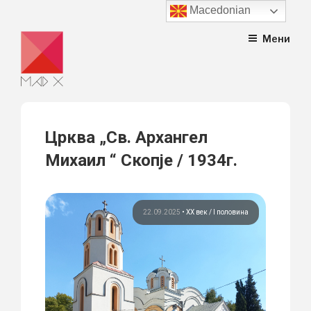
Macedonian
Skip
Мени
to
content
Црква „Св. Архангел
Михаил “ Скопје / 1934г.
22.09.2025
•
ХХ век / I половина