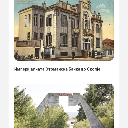
Империјалната Отоманска Банка во Скопје