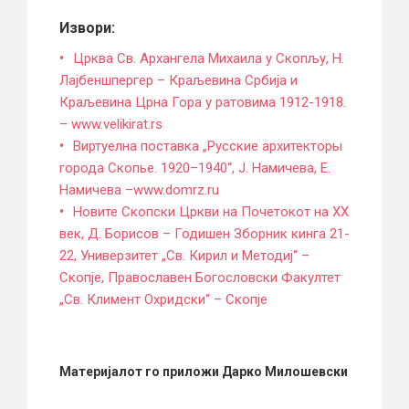
Извори:
Црква Св. Архангела Михаила у Скопљу, Н.
Лајбеншпергер – Краљевина Србија и
Краљевина Црна Гора у ратовима 1912-1918.
– www.
velikirat.rs
Виртуелна поставка „Русские архитекторы
города Скопье. 1920–1940“, Ј. Намичева, Е.
Намичева –www.domrz.ru
Новите Скопски Цркви на Почетокот на ХХ
век, Д. Борисов – Годишен Зборник кинга 21-
22, Универзитет „Св. Кирил и Методиј“ –
Скопје, Православен Богословски Факултет
„Св. Климент Охридски“ – Скопје
Материјалот го приложи Дарко Милошевски