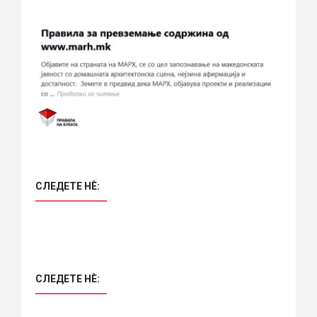
СЛЕДЕТЕ НÈ:
СЛЕДЕТЕ НÈ: