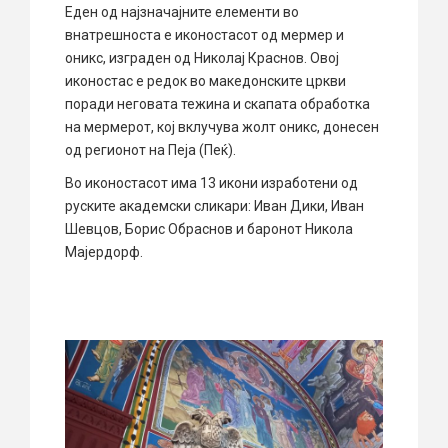
Еден од најзначајните елементи во
внатрешноста е иконостасот од мермер и
оникс, изграден од Николај Краснов. Овој
иконостас е редок во македонските цркви
поради неговата тежина и скапата обработка
на мермерот, кој вклучува жолт оникс, донесен
од регионот на Пеја (Пеќ).
Во иконостасот има 13 икони изработени од
руските академски сликари: Иван Дики, Иван
Шевцов, Борис Обраснов и баронот Никола
Мајердорф.