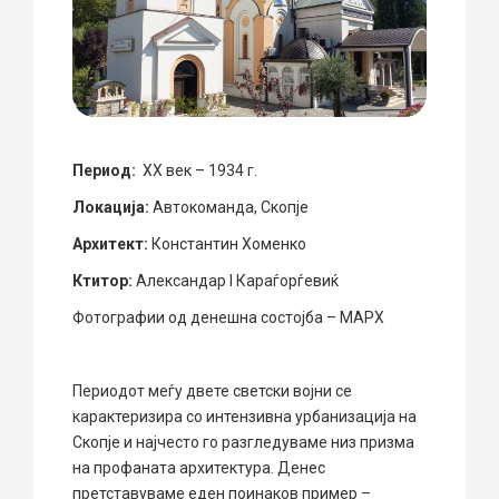
Период:
XX век – 1934 г.
Локација:
Автокоманда, Скопје
Архитект:
Константин Хоменко
Ктитор:
Александар I Караѓорѓевиќ
Фотографии од денешна состојба – МАРХ
Периодот меѓу двете светски војни се
карактеризира со интензивна урбанизација на
Скопје и најчесто го разгледуваме низ призма
на профаната архитектура. Денес
претставуваме еден поинаков пример –