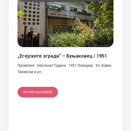
а
„Егејските згради“ – Буњаковец / 1951
Офиц
Баум
ви
Проектант: Непознат Година: 1951 Локација: Ул. Борка
Талевски и ул....
автор 
година
ПРОЧИТАЈ ПОВЕЌЕ
ПРО