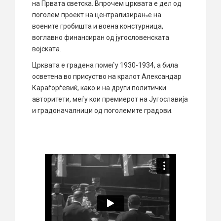
на Првата светска. Впрочем црквата е дел од
поголем проект на централизирање на
воените гробишта и воена констурница,
воглавно финансиран од југословенската
војската.
Црквата е градена помеѓу 1930-1934, а била
осветена во присуство на кралот Александар
Караѓорѓевиќ, како и на други политички
авторитети, меѓу кои премиерот на Југославија
и градоначалници од поголемите градови.