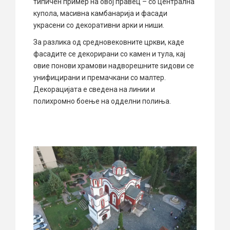
типичен пример на овој правец – со централна
купола, масивна камбанарија и фасади
украсени со декоративни арки и ниши.
За разлика од средновековните цркви, каде
фасадите се декорирани со камен и тула, кај
овие понови храмови надворешните ѕидови се
унифицирани и премачкани со малтер.
Декорацијата е сведена на линии и
полихромно боење на одделни полиња.