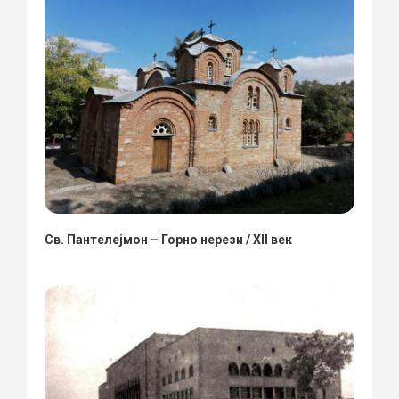
Св. Пантелејмон – Горно нерези / XII век