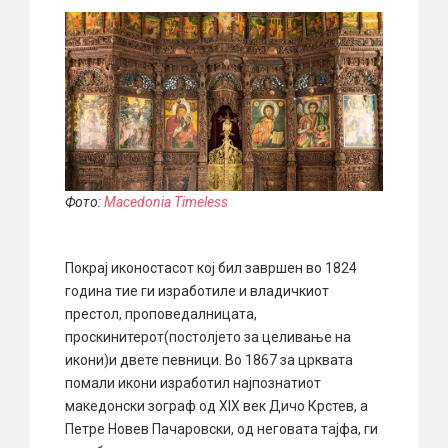
Фото:
Macedonia Timeless
Покрај иконостасот кој бил завршен во 1824
година тие ги изработиле и владичкиот
престол, проповедалницата,
проскинитерот(постолјето за целивање на
икони)и двете певници. Во 1867 за црквата
помали икони изработил најпознатиот
македонски зограф од XIX век Дичо Крстев, а
Петре Новев Пачаровски, од неговата тајфа, ги