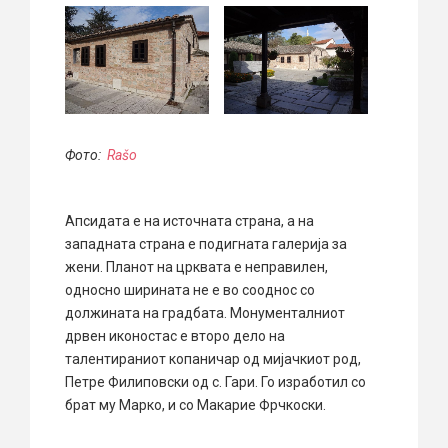
Фото:
Rašo
Апсидата е на источната страна, а на
западната страна е подигната галерија за
жени. Планот на црквата е неправилен,
односно ширината не е во сооднос со
должината на градбата. Монументалниот
дрвен иконостас е второ дело на
талентираниот копаничар од мијачкиот род,
Петре Филиповски од с. Гари. Го изработил со
брат му Марко, и со Макарие Фрчкоски.