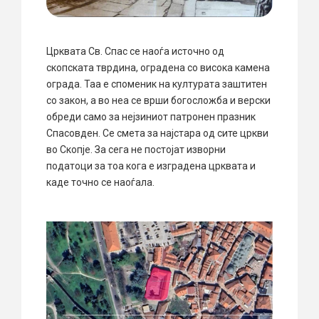
Црквата Св. Спас се наоѓа источно од
скопската тврдина, оградена со висока камена
ограда. Таа е споменик на културата заштитен
со закон, а во неа се врши богосложба и верски
обреди само за нејзиниот патронен празник
Спасовден. Се смета за најстара од сите цркви
во Скопје. За сега не постојат изворни
податоци за тоа кога е изградена црквата и
каде точно се наоѓала.