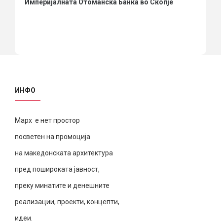
Империјалната Отоманска Банка во Скопје
ИНФО
Марх е нет простор
посветен на промоција
на македонската архитектура
пред пошироката јавност,
преку минатите и денешните
реализации, проекти, концепти,
идеи.