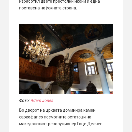
изработил двете престолни икони и една
поставена на јужната страна.
Фото:
Adam Jones
Во дворот на црквата доминира камен
саркофаг со посмртните остатоци на
македонскиот револуционер Гоце Делчев.