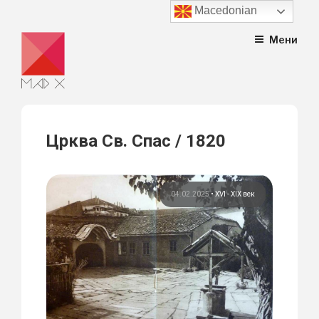
Macedonian
Skip
Мени
to
content
Црква Св. Спас / 1820
04.02.2025
•
XVI - XIX век