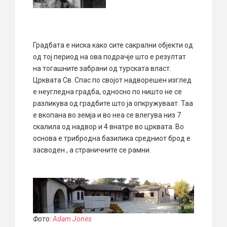
Градбата е ниска како сите сакрални објекти од
од тој период на ова подрачје што е резултат
на тогашните забрани од турската власт.
Црквата Св. Спас по својот надворешен изглед
е неугледна градба, односно по ништо не се
разликува од градбите што ја опкружуваат. Таа
е вкопана во земја и во неа се влегува низ 7
скалила од надвор и 4 внатре во црквата. Во
основа е трибродна базилика средниот брод е
засводен , а страничните се рамни.
Фото:
Adam Jones