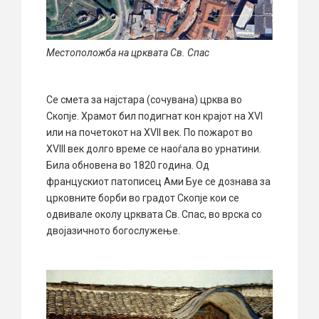
Местоположба на црквата Св. Спас
Се смета за најстара (сочувана) црква во
Скопје. Храмот бил подигнат кон крајот на XVI
или на почетокот на XVII век. По пожарот во
XVIII век долго време се наоѓала во урнатини.
Била обновена во 1820 година. Од
францускиот патописец Ами Буе се дознава за
црковните борби во градот Скопје кои се
одвивале околу црквата Св. Спас, во врска со
двојазичното богослужење.