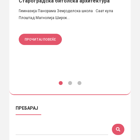
Староградска битолска архитектура
Цркв
“
Гимназија Панорама Земјоделска школа Саат кула
Локаци
Плоштад Магнолија Широк...
Новако
...
ПРОЧИТАЈ ПОВЕЌЕ
ПРО
ПРЕБАРАЈ