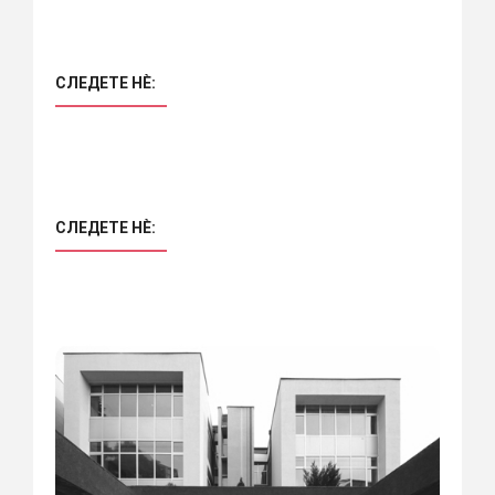
СЛЕДЕТЕ НÈ:
СЛЕДЕТЕ НÈ: