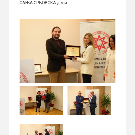
САЊА СРБОВСКА д.м.и.