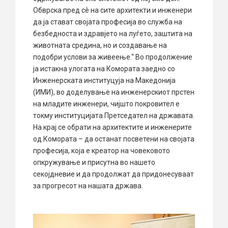
Обврска пред сѐ на сите архитекти и инженери
да ја стават својата професија во служба на
безбедноста и здравјето на луѓето, заштита на
животната средина, но и создавање на
подобри услови за живеење.“ Во продолжение
ја истакна улогата на Комората заедно со
Инженерската институцуја на Македонија
(ИМИ), во доделување на инженерскиот прстен
на младите инженери, чијшто покровител е
токму институцијата Претседател на државата.
На крај се обрати на архитектите и инженерите
од Комората – да останат посветени на својата
професија, која е креатор на човековото
опкружување и присутна во нашето
секојдневие и да продолжат да придонесуваат
за прогресот на нашата држава.