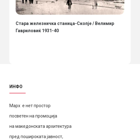
Стара железничка станица-Скопје / Велимир
Гавриловиќ 1931-40
ИНФО
Марх е нет простор
посветен на промоција
на македонската архитектура
пред пошироката јавност,