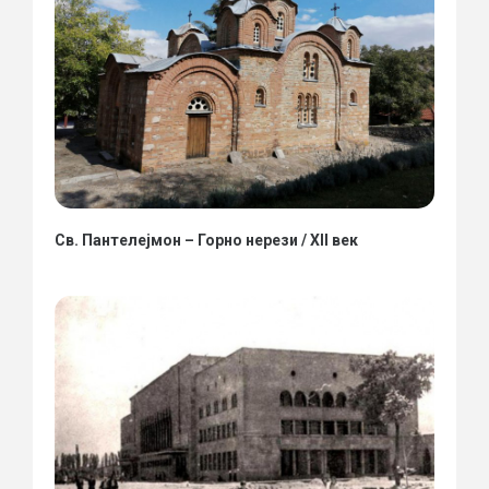
Св. Пантелејмон – Горно нерези / XII век