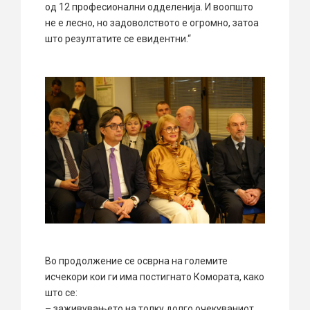
од 12 професионални одделенија. И воопшто
не е лесно, но задоволството е огромно, затоа
што резултатите се евидентни.“
Во продолжение се осврна на големите
исчекори кои ги има постигнато Комората, како
што се:
– заживувањето на толку долго очекуваниот