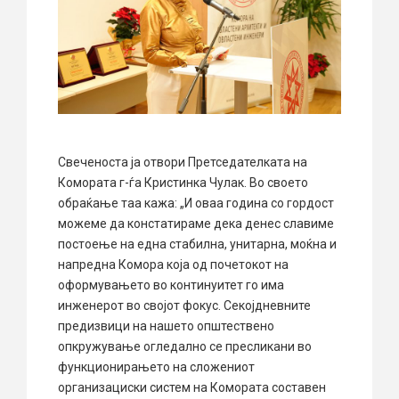
Свеченоста ја отвори Претседателката на
Комората г-ѓа Кристинка Чулак. Во своето
обраќање таа кажа: „И оваа година со гордост
можеме да констатираме дека денес славиме
постоење на една стабилна, унитарна, моќна и
напредна Комора која од почетокот на
оформувањето во континуитет го има
инженерот во својот фокус. Секојдневните
предизвици на нашето општествено
опкружување огледално се пресликани во
функционирањето на сложениот
организациски систем на Комората составен