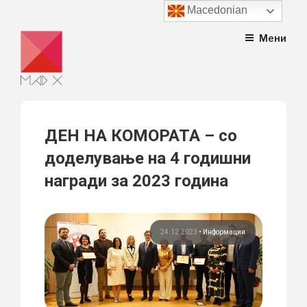
Macedonian
Skip
Мени
to
content
ДЕН НА КОМОРАТА – со
доделување на 4 годишни
награди за 2023 година
24.12.2023
•
Информации