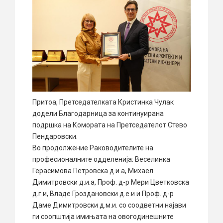
Притоа, Претседателката Кристинка Чулак
додели Благодарница за континуирана
подршка на Комората на Претседателот Стево
Пендаровски.
Во продолжение Раководителите на
професионалните одделенија: Веселинка
Герасимова Петровска д.и.а, Михаел
Димитровски д.и.а, Проф. д-р Мери Цветковска
д.г.и, Владе Гроздановски д.е.и и Проф. д-р
Даме Димитровски д.м.и. со соодветни најави
ги соопштија имињата на овогодинешните