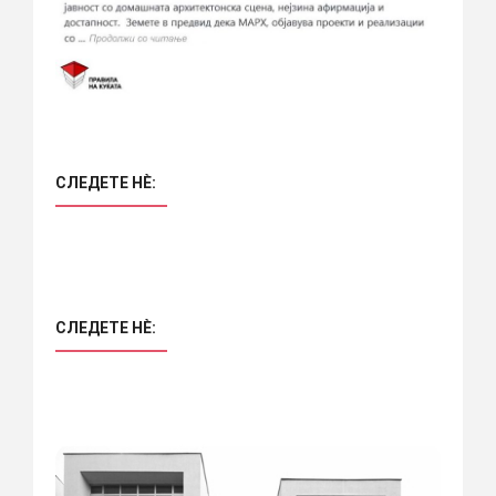
СЛЕДЕТЕ НÈ:
СЛЕДЕТЕ НÈ: