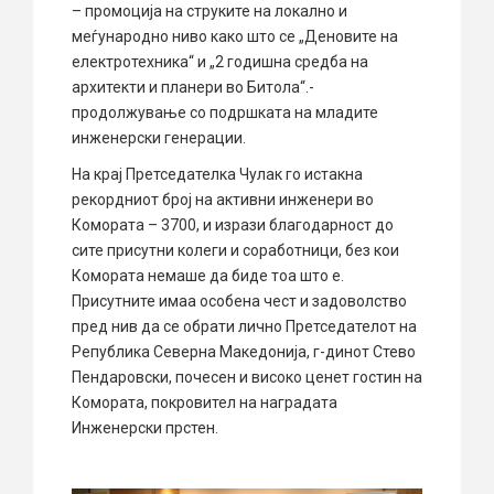
– промоција на струките на локално и
меѓународно ниво како што се „Деновите на
електротехника“ и „2 годишна средба на
архитекти и планери во Битола“.-
продолжување со подршката на младите
инженерски генерации.
На крај Претседателка Чулак го истакна
рекордниот број на активни инженери во
Комората – 3700, и изрази благодарност до
сите присутни колеги и соработници, без кои
Комората немаше да биде тоа што е.
Присутните имаа особена чест и задоволство
пред нив да се обрати лично Претседателот на
Република Северна Македонија, г-динот Стево
Пендаровски, почесен и високо ценет гостин на
Комората, покровител на наградата
Инженерски прстен.