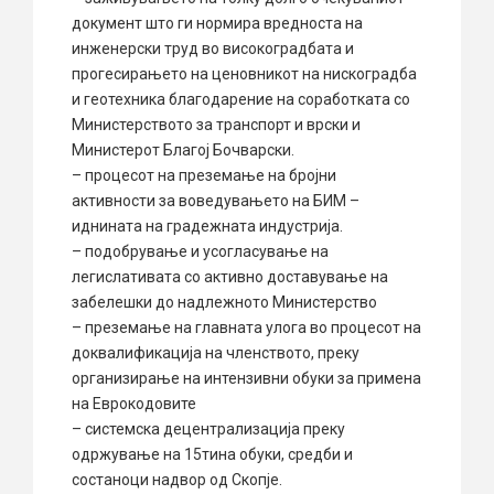
документ што ги нормира вредноста на
инженерски труд во високоградбата и
прогесирањето на ценовникот на нискоградба
и геотехника благодарение на соработката со
Министерството за транспорт и врски и
Министерот Благој Бочварски.
– процесот на преземање на бројни
активности за воведувањето на БИМ –
иднината на градежната индустрија.
– подобрување и усогласување на
легислативата со активно доставување на
забелешки до надлежното Министерство
– преземање на главната улога во процесот на
доквалификација на членството, преку
организирање на интензивни обуки за примена
на Еврокодовите
– системска децентрализација преку
одржување на 15тина обуки, средби и
состаноци надвор од Скопје.