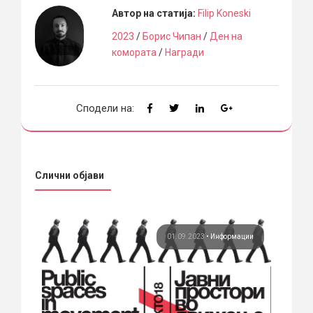
Автор на статија:
Filip Koneski
2023
/
Борис Чипан
/
Ден на
комората
/
Награди
Сподели на:
Слични објави
ции
01.09.2023
•
Информации