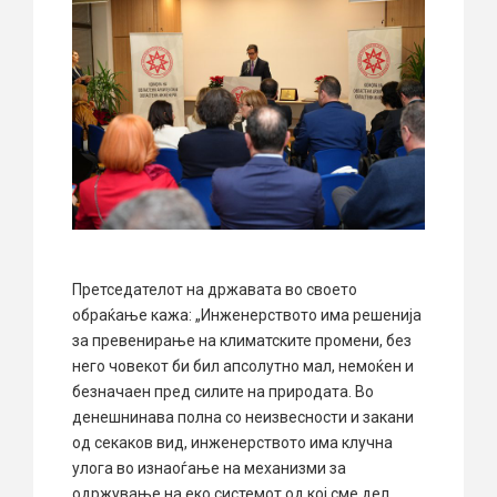
Претседателот на државата во своето
обраќање кажа: „Инженерството има решенија
за превенирање на климатските промени, без
него човекот би бил апсолутно мал, немоќен и
безначаен пред силите на природата. Во
денешнинава полна со неизвесности и закани
од секаков вид, инженерството има клучна
улога во изнаоѓање на механизми за
одржување на еко системот од кој сме дел.