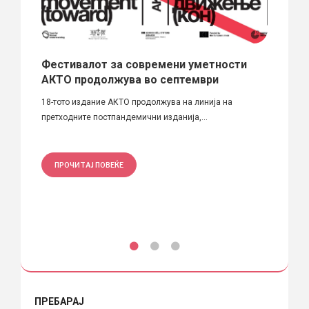
Фестивалот за современи уметности
ATTI
АКТО продолжува во септември
за н
на B
18-тото издание АКТО продолжува на линија на
претходните постпандемични изданија,...
Компан
најгол
ПРОЧИТАЈ ПОВЕЌЕ
ПРО
ПРЕБАРАЈ