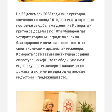
На 22 декември 2023 година на пригодна
свеченост по повод 16 годишнината од своето
постоење се одбележа Денот на Комората и
притоа се доделија по 10ти јубиларен пат
четирите годишни награди во знак на
благодарност и почит за творештвото на
своите членови – архитекти и инженери.
Комората претставува институција со јавни
овластувања која што го обединува сиот
индивидуален инженерски капацитет во
државата вклучен во една од најмоќните
индустрии – градежништвото.