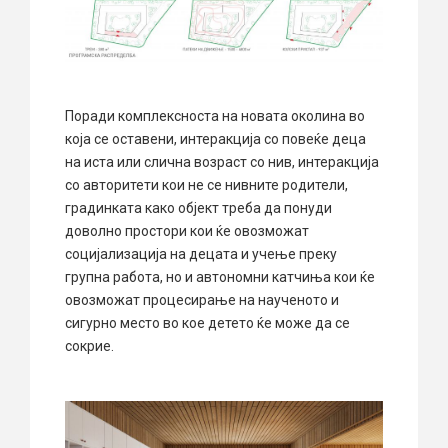
Поради комплексноста на новата околина во
која се оставени, интеракција со повеќе деца
на иста или слична возраст со нив, интеракција
со авторитети кои не се нивните родители,
градинката како објект треба да понуди
доволно простори кои ќе овозможат
социјализација на децата и учење преку
групна работа, но и автономни катчиња кои ќе
овозможат процесирање на наученото и
сигурно место во кое детето ќе може да се
сокрие.