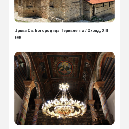
Црква Св. Богородица Перивлепта / Охрид, XIII
век