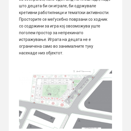
што децата би си играле, би одржувале
кретивни работилници и тематски активности.
Просторите се меѓусебно поврзани со ходник
со содржини за игра кој овозможува уште
поголем простор за непрекинато
истражување. Играта на децата не е
ограничена само во занималните туку
насекаде низ објектот.