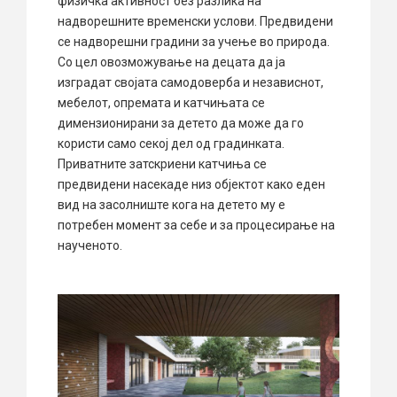
физичка активност без разлика на
надворешните временски услови. Предвидени
се надворешни градини за учење во природа.
Со цел овозможување на децата да ја
изградат својата самодоверба и независнот,
мебелот, опремата и катчињата се
димензионирани за детето да може да го
користи само секој дел од градинката.
Приватните затскриени катчиња се
предвидени насекаде низ објектот како еден
вид на засолниште кога на детето му е
потребен момент за себе и за процесирање на
наученото.