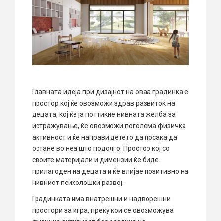
Главната идеја при дизајнот на оваа градинка е
простор кој ќе овозможи здрав развиток на
децата, кој ќе ја поттикне нивната желба за
истражување, ќе овозможи поголема физичка
активност и ќе направи детето да посака да
остане во неа што подолго. Простор кој со
своите материјали и димензии ќе биде
прилагоден на децата и ќе влијае позитивно на
нивниот психолошки развој.
Градинката има внатрешни и надворешни
простори за игра, преку кои се овозможува