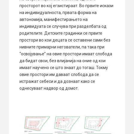
просторот во кој егзистираат. Во првите искази
на индивидуалноста, првата форма на
автономија, манифестирањето на
индивидуата се случува при разделбата од
родителите. Детските градинки се првите
простори во кои децата се оставени сами без
нивните примарни негователи, па така при
“освојување” на овие простори имаат слобода
да бидат свои, без влијанија на оние од кои
имаат научено се што знаат до тогаш. Токму
овие простори им даваат слобода да се
истражат себеси и да дознаат како се
однесуваат надвор од домот.