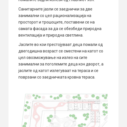
Санитарните јазли се заеднички за две
занимални со цел рационализација на
просторот и трошоците, поставени се на
самата фасада за да се обезбеди природна
вентилација и природна светлина.
Јаслите во кои престојуваат деца помали од
двегодишна возраст се сместени на катот со
цел овозможување на излез на сите
занимални за поголемите деца кон дворот, а
јаслите од катот излегуваат на тераса и се
поврзани со заедничката кровна тераса.