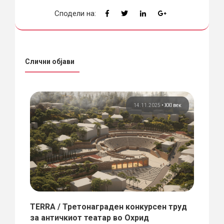
Сподели на:
Слични објави
 век
14.11.2025
•
XXI век
TERRA / Третонаграден конкурсен труд
Маке
за античкиот театар во Охрид
Загр
а