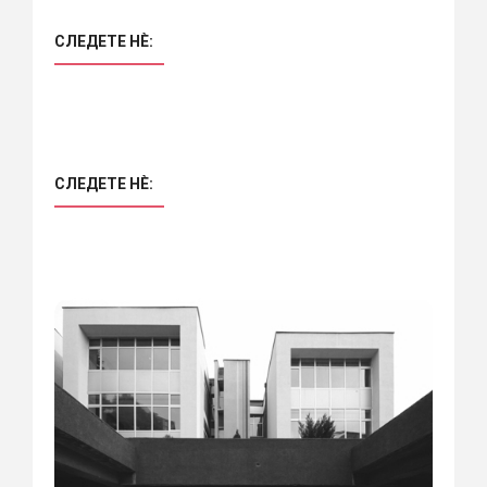
СЛЕДЕТЕ НÈ:
СЛЕДЕТЕ НÈ: