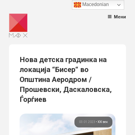
Macedonian
Skip
Мени
to
content
Нова детска градинка на
локација “Бисер“ во
Општина Аеродром /
Прошевски, Даскаловска,
Ѓорѓиев
03.01.2023
•
XXI век