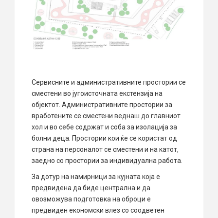
Сервисните и административните простории се
сместени во југоисточната екстензија на
објектот. Административните простории за
вработените се сместени веднаш до главниот
хол и во себе содржат и соба за изолација за
болни деца. Простории кои ќе се користат од
страна на персоналот се сместени и на катот,
заедно со простории за индивидуална работа.
За дотур на намирници за кујната која е
предвидена да биде централна и да
овозможува подготовка на оброци е
предвиден економски влез со соодветен