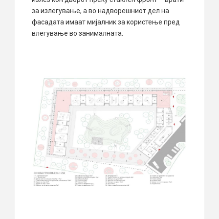
за излегување, а во надворешниот дел на
фасадата имаат мијалник за користење пред
влегување во занималната.