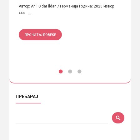
Автор: Anıl Sidar İldan / Германија Година: 2025 Извор
Автор:
>>> ...
Фирма: 
ПРОЧИТАЈ ПОВЕЌЕ
ПРО
ПРЕБАРАЈ