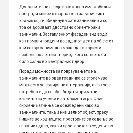
Дополнително секоја занимална има мобилни
прегради кои се отвараат кон заедничкиот
ходник кој ги обединува сите занимални и со
тоа се добиваат двострано ориентирани
занимални. Застаклениот фасаден ѕид води
кон помали градини во задниот дел на објектот
кои секоја занимална може да ги користи
особено во летниот период кога сонцето би
било силно во централниот двор.
Поради можноста за поврзувањето на
занималните во оваа градинка се зголемува
можноста за социјална интеракција, а со тоа е
потребно е да се обезбедат и приватни
катчиња за учење и автономна игра. Овие
скриени катчиња се обезбедени како во
занималните, така и низ целиот објект, преку
нишите во ходниците, просторите за седење во
главниот двор, како и просторите за седење во
помалите задни излези од главниот хол.