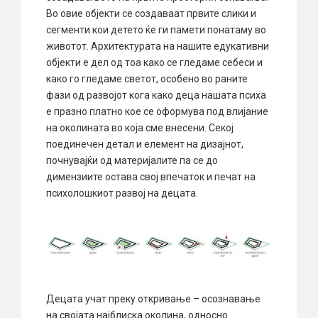
Во овие објекти се создаваат првите слики и
сегменти кои детето ќе ги памети понатаму во
животот. Архитектурата на нашите едукативни
објекти е дел од тоа како се гледаме себеси и
како го гледаме светот, особено во раните
фази од развојот кога како деца нашата психа
е празно платно кое се оформува под влијание
на околината во која сме внесени. Секој
поединечен детал и елемент на дизајнот,
почнувајќи од материјалите па се до
димензиите остава свој впечаток и печат на
психолошкиот развој на децата.
Децата учат преку откривање – осознавање
на својата најблиска околина, односно