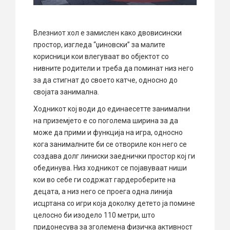
Влезниот хол е замислен како двовисински
простор, изгледа “џиновски” за малите
корисници кои влегуваат во објектот со
нивните родители и треба да поминат низ него
за да стигнат до своето катче, односно до
својата занимална.
Ходникот кој води до единаесетте занимални
на приземјето е со поголема ширина за да
може да прими и функција на игра, односно
кога занималните би се отвориле кон него се
создава долг линиски заеднички простор кој ги
обединува. Низ ходникот се појавуваат ниши
кои во себе ги содржат гардероберите на
децата, а низ него се проега одна линија
исцртана со игри која доколку детето ја помине
целосно би изодело 110 метри, што
придонесува за зголемена физичка активност