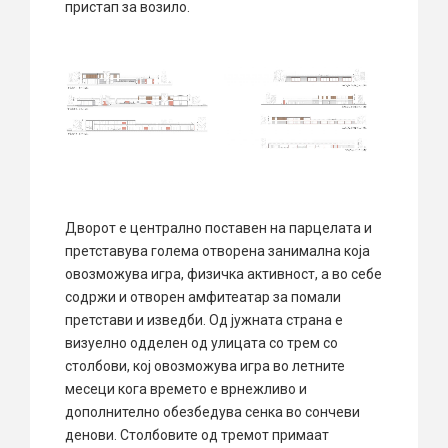
пристап за возило.
Дворот е централно поставен на парцелата и
претставува голема отворена занимална која
овозможува игра, физичка активност, а во себе
содржи и отворен амфитеатар за помали
претстави и изведби. Од јужната страна е
визуелно одделен од улицата со трем со
столбови, кој овозможува игра во летните
месеци кога времето е врнежливо и
дополнително обезбедува сенка во сончеви
денови. Столбовите од тремот примаат