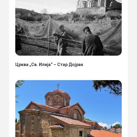
Црква „Св. Илија“ – Стар Дојран