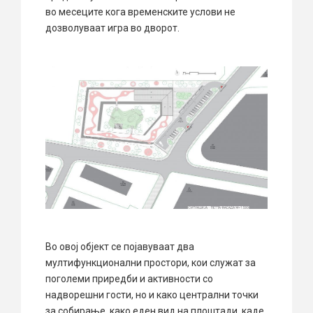
во месеците кога временските услови не
дозволуваат игра во дворот.
Во овој објект се појавуваат два
мултифункционални простори, кои служат за
поголеми приредби и активности со
надворешни гости, но и како централни точки
за собирање, како еден вид на плоштади, каде