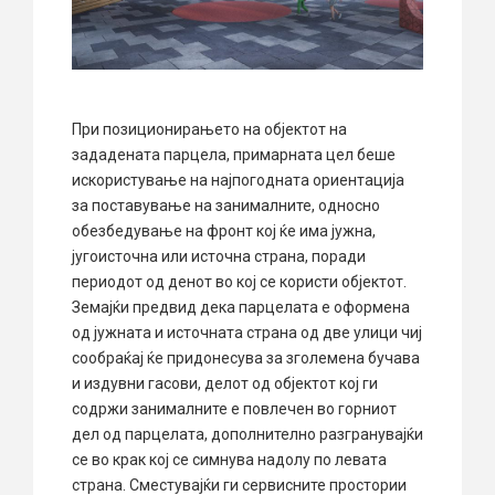
При позиционирањето на објектот на
зададената парцела, примарната цел беше
искористување на најпогодната ориентација
за поставување на занималните, односно
обезбедување на фронт кој ќе има јужна,
југоисточна или источна страна, поради
периодот од денот во кој се користи објектот.
Земајќи предвид дека парцелата е оформена
од јужната и источната страна од две улици чиј
сообраќај ќе придонесува за зголемена бучава
и издувни гасови, делот од објектот кој ги
содржи занималните е повлечен во горниот
дел од парцелата, дополнително разгранувајќи
се во крак кој се симнува надолу по левата
страна. Сместувајќи ги сервисните простории