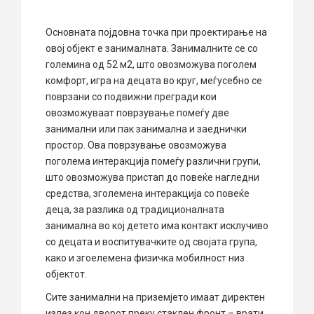
Основната појдовна точка при проектирање на
овој објект е занималната. Занималните се со
големина од 52 м2, што овозможува поголем
комфорт, игра на децата во круг, меѓусебно се
поврзани со подвижни прегради кои
овозможуваат поврзување помеѓу две
занимални или пак занимална и заеднички
простор. Ова поврзување овозможува
поголема интеракција помеѓу различни групи,
што овозможува пристап до повеќе нагледни
средства, зголемена интеракција со повеќе
деца, за разлика од традиционалната
занимална во кој детето има контакт исклучиво
со децата и воспитувачките од својата група,
како и згоелемена физичка мобилност низ
објектот.
Сите занимални на приземјето имаат директен
излез кон дворот преку стаклен фронт – врати