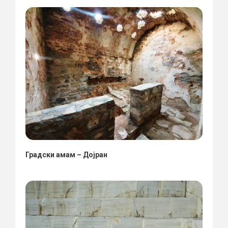
Градски амам – Дојран