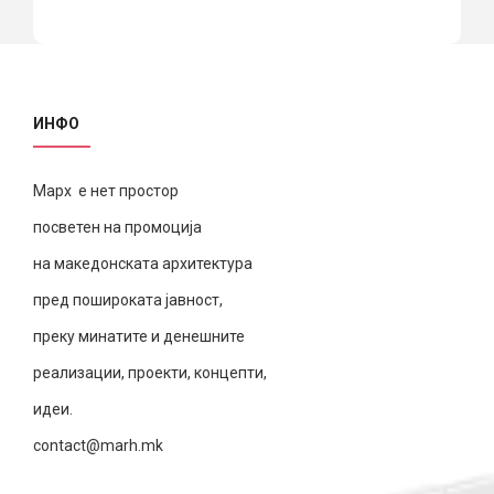
ИНФО
Марх е нет простор
посветен на промоција
на македонската архитектура
пред пошироката јавност,
преку минатите и денешните
реализации, проекти, концепти,
идеи.
contact@marh.mk