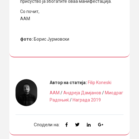
присуство ја збогатите оваа манифестација.
Со почит,
ААМ
фото:
Борис Јурмовски
Автор на статија:
Filip Koneski
ААМ
/
Андреја Дамјанов
/
Миодраг
Радоњиќ
/
Награда 2019
Сподели на: