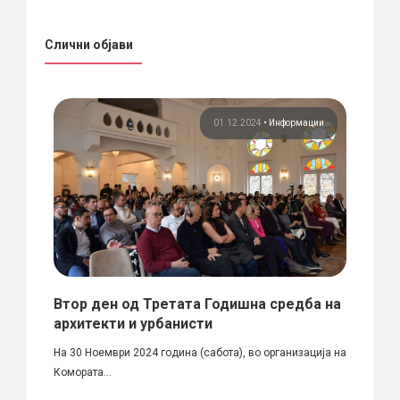
Слични објави
ции
01.12.2024
•
Информации
Втор ден од Третата Годишна средба на
За н
ЊЕ
архитекти и урбанисти
архи
На 30 Ноември 2024 година (сабота), во организација на
„Вчера
Комората...
ААМ за