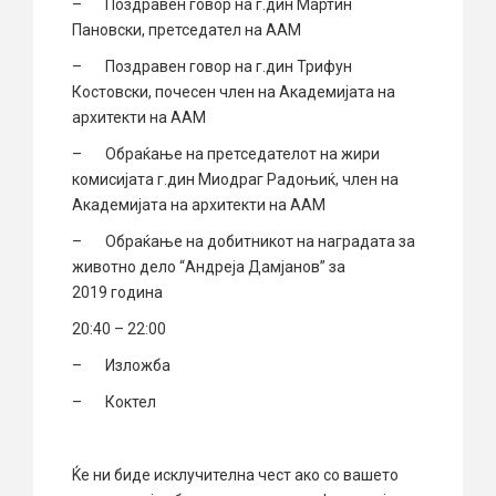
– Поздравен говор на г.дин Мартин
Пановски, претседател на ААМ
– Поздравен говор на г.дин Трифун
Костовски, почесен член на Академијата на
архитекти на ААМ
– Обраќање на претседателот на жири
комисијата г.дин Миодраг Радоњиќ, член нa
Академијата на архитекти на ААМ
– Обраќање на добитникот на наградата за
животно дело “Андреја Дамјанов” за
2019 година
20:40 – 22:00
– Изложба
– Коктел
Ќе ни биде исклучителна чест ако со вашето