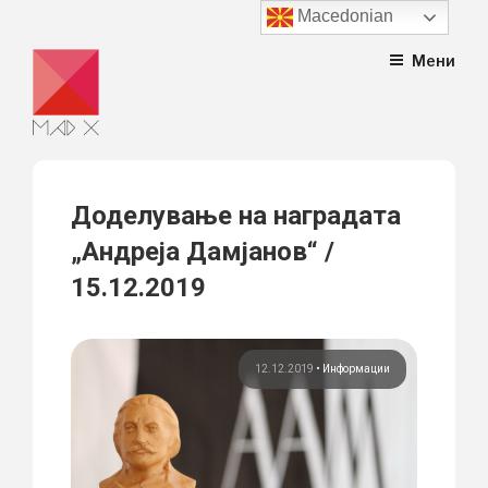
Macedonian
Skip
Мени
to
content
Доделување на наградата
„Андреја Дамјанов“ /
15.12.2019
12.12.2019
•
Информации