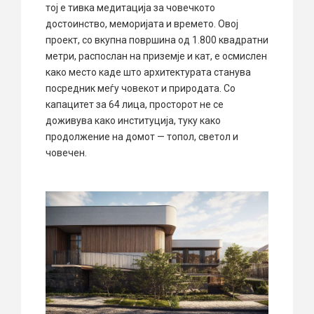
тој е тивка медитација за човечкото
достоинство, меморијата и времето. Овој
проект, со вкупна површина од 1.800 квадратни
метри, распослан на приземје и кат, е осмислен
како место каде што архитектурата станува
посредник меѓу човекот и природата. Со
капацитет за 64 лица, просторот не се
доживува како институција, туку како
продолжение на домот — топол, светол и
човечен.