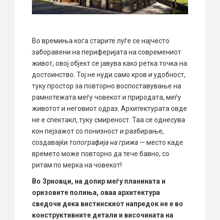
Во времиња кога старите луѓе се најчесто
заборавени на периферијата на современиот
живот, овој објект се јавува како ретка точка на
достоинство. Тој не нуди само кров и удобност,
туку простор за повторно воспоставување на
рамнотежата меѓу човекот и природата, меѓу
животот и неговиот одраз. Архитектурата овде
не е спектакл, туку смиреност. Таа се однесува
кон пејзажот со понизност и разбирање,
создавајќи
топографија на грижа
— место каде
времето може повторно да тече бавно, со
ритам по мерка на човекот!
Во Зрновци, на допир меѓу планината и
оризовите полиња, оваа архитектура
сведочи дека вистинскиот напредок не е во
конструктивните детали и височината на