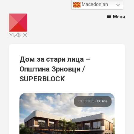
Macedonian
Skip
Мени
to
content
Дом за стари лица –
Општина Зрновци /
SUPERBLOCK
09.10.2025
•
XXI век