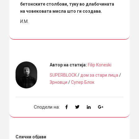
бетонските столбови, туку во длабочината
на човековата мисла што ги создава.
И.М.
Автор на статија:
Filip Koneski
SUPERBLOCK
/
дом за стари лица
/
Зрновци
/
Супер Блок
Сподели на:
Слични објави