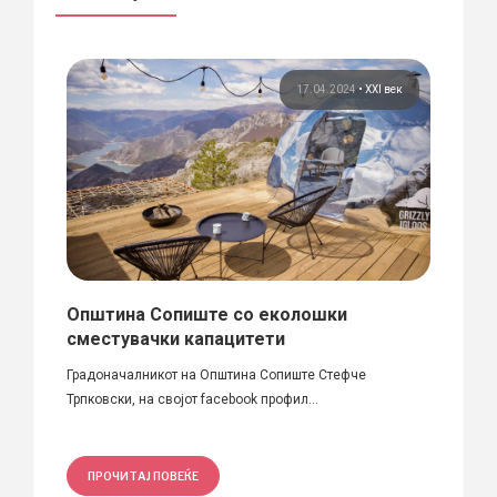
 век
17.04.2024
•
XXI век
и
Општина Сопиште со еколошки
ВИЛА
сместувачки капацитети
[su_div
 2020-
Градоначалникот на Општина Сопиште Стефче
близин
Трпковски, на својот facebook профил...
ПРО
ПРОЧИТАЈ ПОВЕЌЕ