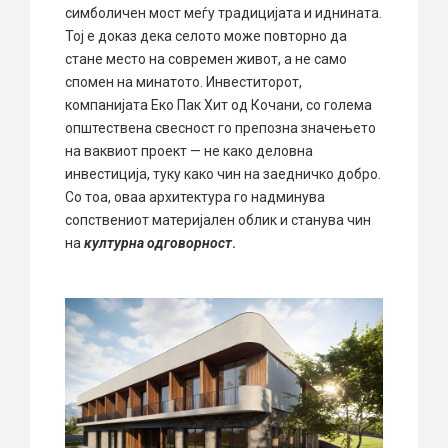
симболичен мост меѓу традицијата и иднината.
Тој е доказ дека селото може повторно да
стане место на современ живот, а не само
спомен на минатото. Инвеститорот,
компанијата Еко Пак Хит од Кочани, со голема
општествена свесност го препозна значењето
на ваквиот проект — не како деловна
инвестиција, туку како чин на заедничко добро.
Со тоа, оваа архитектура го надминува
сопствениот материјален облик и станува чин
на
културна одговорност
.