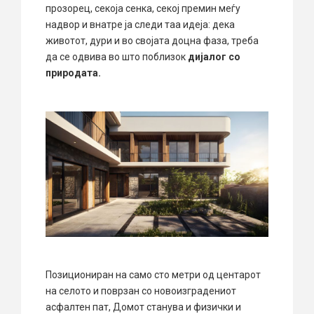
прозорец, секоја сенка, секој премин меѓу
надвор и внатре ја следи таа идеја: дека
животот, дури и во својата доцна фаза, треба
да се одвива во што поблизок
дијалог со
природата.
Позициониран на само сто метри од центарот
на селото и поврзан со новоизградениот
асфалтен пат, Домот станува и физички и