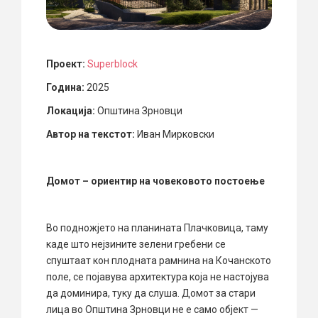
Проект:
Superblock
Година:
2025
Локација:
Општина Зрновци
Автор на текстот:
Иван Мирковски
Домот – ориентир на човековото постоење
Во подножјето на планината Плачковица, таму
каде што нејзините зелени гребени се
спуштаат кон плодната рамнина на Кочанското
поле, се појавува архитектура која не настојува
да доминира, туку да слуша. Домот за стари
лица во Општина Зрновци не е само објект —