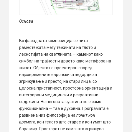
Основа
Во фасадната композиција се чита
рамнотежата меѓу тежината на тлото и
леснотијата на светлината — каменот како
симбол на трајност и дрвото како метафора на
живот. Објектот е проектиран според
наjсовремените европски стандарди за
згрижување и престој на стари лица, со
целосна пристапност, просторна ориентација и
интегрирани медицински и рекреативни
содржини. Но неговата суштина не е само
функционална — таа е духовна. Програмата е
развиена низ филозофија на
почит кон
времето
, кон телото што старее и кон умот што
бара мир. Просторот не само што згрижува,