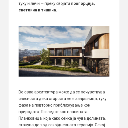
туку и лечи — преку својата
пропорција,
светлина и тишина.
Во оваа архитектура може да се почувствува
свесноста дека староста не е завршница, туку
фаза на повторно приближување кон
природата. Погледот кон планината
Плачковица, која како сенка ја чува долината,
станува дел од секојдневната терапија. Секој