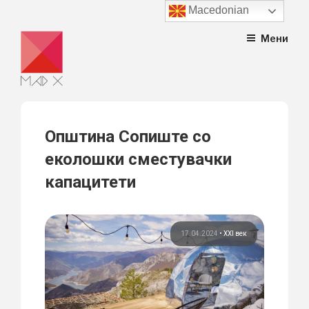
Macedonian
Skip
Мени
to
content
Општина Сопиште со
еколошки сместувачки
капацитети
17.04.2024
•
XXI век