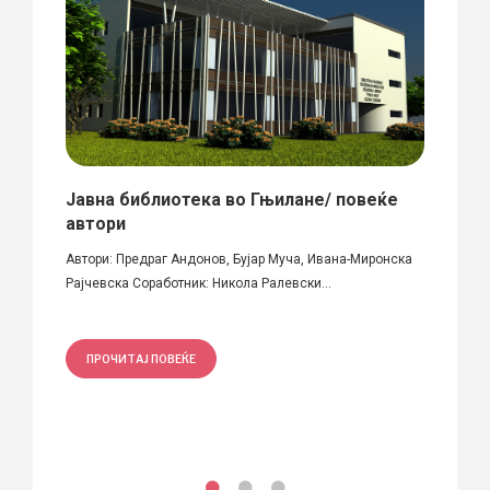
XY
Јавна библиотека во Гњилане/ повеќе
Скул
автори
тина
На 8ми
 Срна
Автори: Предраг Андонов, Бујар Муча, Ивана-Миронска
скулпту
Рајчевска Соработник: Никола Ралевски...
ПРО
ПРОЧИТАЈ ПОВЕЌЕ