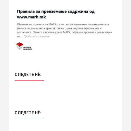
СЛЕДЕТЕ НÈ:
СЛЕДЕТЕ НÈ: