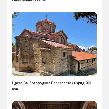
Црква Св. Богородица Перивлепта / Охрид, XIII
век