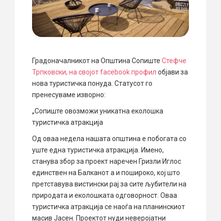
Градоначалникот на Општина Сопиште
Стефче
Трпковски, на својот facebook профил
објави за
нова туристичка понуда. Статусот го
пренесуваме изворно:
„Сопиште овозможи уникатна еколошка
туристичка атракција
Од оваа недела нашата општина е побогата со
уште една туристичка атракција. Имено,
станува збор за проект наречен Гризли Иглос
единствен на Балканот а и пошироко, кој што
претставува вистински рај за сите љубители на
природата и еколошката одговорност. Оваа
туристичка атракција се наоѓа на планинскиот
масив Јасен. Проектот нуди неверојатни