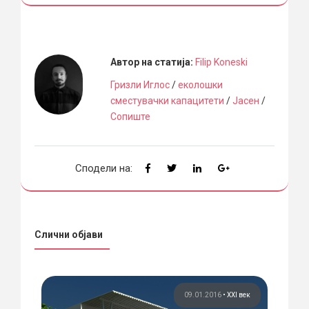
Автор на статија:
Filip Koneski
Гризли Иглос
/
еколошки
сместувачки капацитети
/
Јасен
/
Сопиште
Сподели на:
Слични објави
 век
09.01.2016
•
XXI век