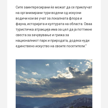
Сите заинтересирани ќе можат да се приклучат
на организирани тури водени од искусни
водичи кои ве учат за локалната флора и
фауна, историјата и културата на областа. Оваа
туристичка атракција има за цел да ја поттикне
свеста за зачувување и грижа за
националниот парк и природата, додека нуди
единствено искуство на своите посетители.“