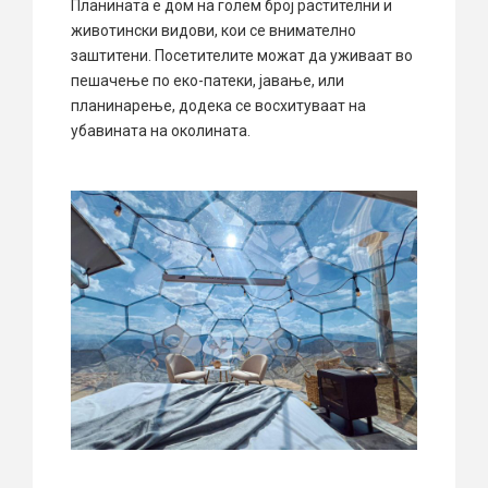
Планината е дом на голем број растителни и
животински видови, кои се внимателно
заштитени. Посетителите можат да уживаат во
пешачење по еко-патеки, јавање, или
планинарење, додека се восхитуваат на
убавината на околината.