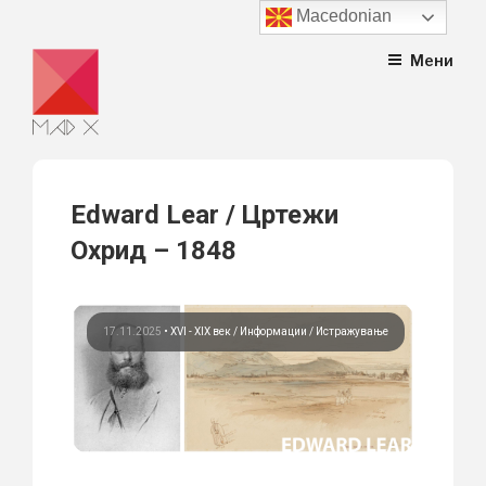
Macedonian
Skip
Мени
to
content
Edward Lear / Цртежи
Охрид – 1848
17.11.2025
•
XVI - XIX век
Информации
Истражување