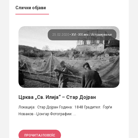
Слични објави
 век
25.02.2020
•
XVI - XIX век
Истражување
Црква „Св. Илија“ – Стар Дојран
Маке
архи
Локација: Стар Дојран Година: 1848 Градител: Ѓорѓи
Новаков - Џонгар Фотографии: ...
„Макед
примен
ПРОЧИТАЈ ПОВЕЌЕ