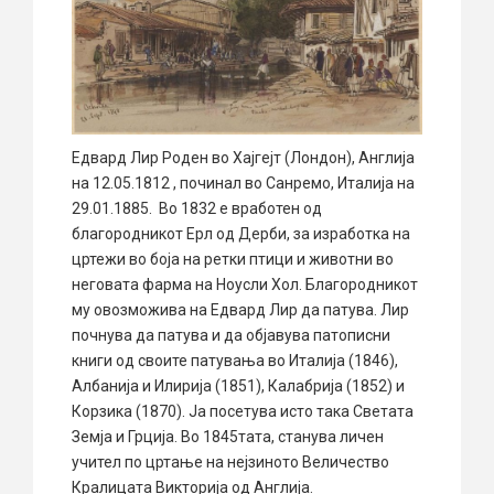
Едвард Лир Роден во Хајгејт (Лондон), Англија
на 12.05.1812 , починал во Санремо, Италија на
29.01.1885. Во 1832 е вработен од
благородникот Ерл од Дерби, за изработка на
цртежи во боја на ретки птици и животни во
неговата фарма на Ноусли Хол. Благородникот
му овозможива на Едвард Лир да патува. Лир
почнува да патува и да објавува патописни
книги од своите патувања во Италија (1846),
Албанија и Илирија (1851), Калабрија (1852) и
Корзика (1870). Ја посетува исто така Светата
Земја и Грција. Во 1845тата, станува личен
учител по цртање на нејзиното Величество
Кралицата Викторија од Англија.