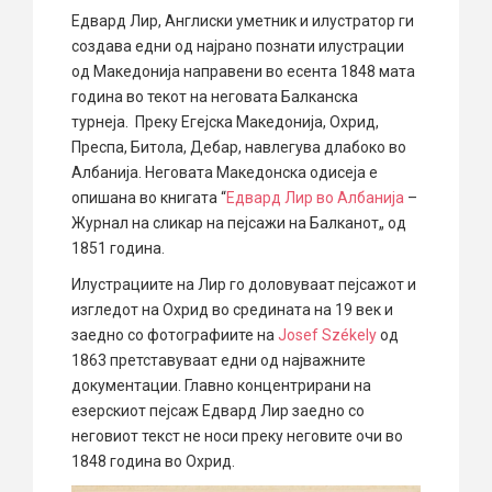
Едвард Лир, Англиски уметник и илустратор ги
создава едни од најрано познати илустрации
од Македонија направени во есента 1848 мата
година во текот на неговата Балканска
турнеја. Преку Егејска Македонија, Охрид,
Преспа, Битола, Дебар, навлегува длабоко во
Албанија. Неговата Македонска одисеја е
опишана во книгата “
Едвард Лир во Албанија
–
Журнал на сликар на пејсажи на Балканот„ од
1851 година.
Илустрациите на Лир го доловуваат пејсажот и
изгледот на Охрид во средината на 19 век и
заедно со фотографиите на
Josef Székely
од
1863 претставуваат едни од најважните
документации. Главно концентрирани на
езерскиот пејсаж Едвард Лир заедно со
неговиот текст не носи преку неговите очи во
1848 година во Охрид.