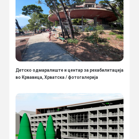
Детско одмаралиште и центар за рехабилитација
во Крвавица, Хрватска / фотогалерија