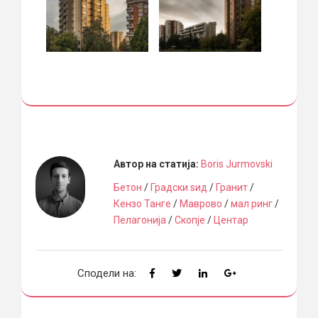
Автор на статија:
Boris Jurmovski
Бетон
/
Градски ѕид
/
Гранит
/
Кензо Танге
/
Маврово
/
мал ринг
/
Пелагонија
/
Скопје
/
Центар
Сподели на: