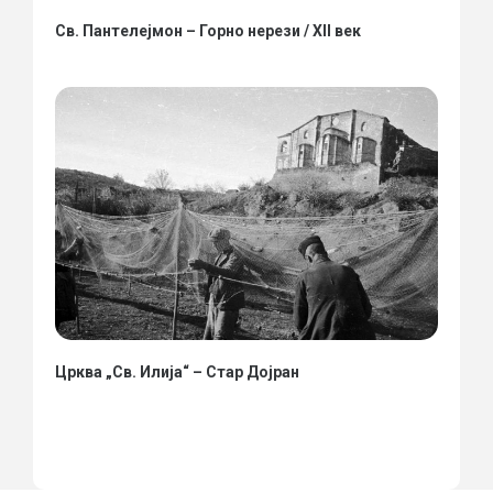
Св. Пантелејмон – Горно нерези / XII век
Црква „Св. Илија“ – Стар Дојран