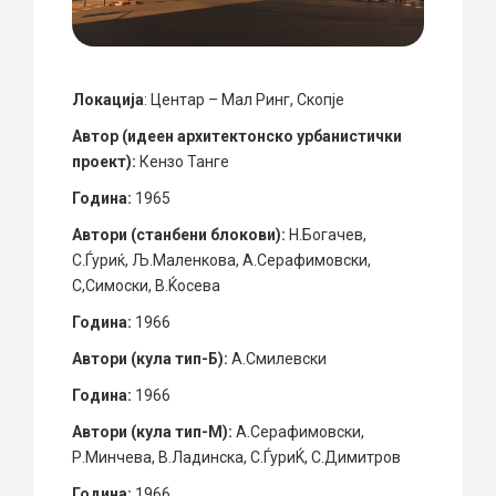
Локација
: Центар – Мал Ринг, Скопје
Автор (идеен архитектонско урбанистички
проект):
Кензо Танге
Година:
1965
Автори (станбени блокови):
Н.Богачев,
С.Ѓуриќ, Љ.Маленкова, А.Серафимовски,
С,Симоски, В.Ќосева
Година:
1966
Автори (кула тип-Б):
А.Смилевски
Година:
1966
Автори (кула тип-М):
А.Серафимовски,
Р.Минчева, В.Ладинска, С.ЃуриЌ, С.Димитров
Година:
1966