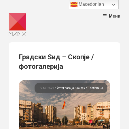
Macedonian
Skip
Мени
to
content
Градски Ѕид – Скопје /
фотогалерија
19.03.2021
•
Фотографија
ХХ век / II половина