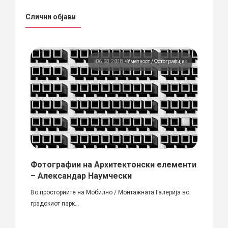
Слични објави
ија
06.03.2018
•
Уметност
Фотографија
Фотографии на Архитектонски елементи
Избо
– Александар Наумчески
разг
објав
aphy
Во просториите на Мобилно / Монтажната Галерија во
градскиот парк...
„Modern
Rebuilt