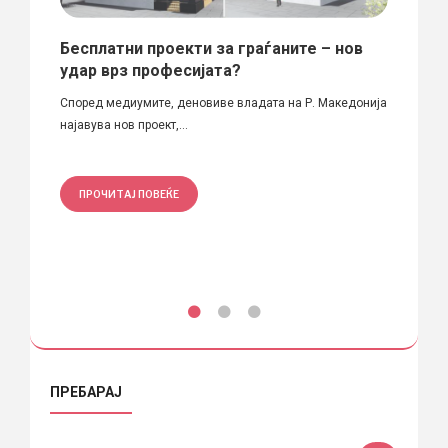
k“
Бесплатни проекти за граѓаните – нов
Скоп
удар врз професијата?
ми
Скопје
Според медиумите, деновиве владата на Р. Македонија
до толк
најавува нов проект,...
ПРО
ПРОЧИТАЈ ПОВЕЌЕ
ПРЕБАРАЈ