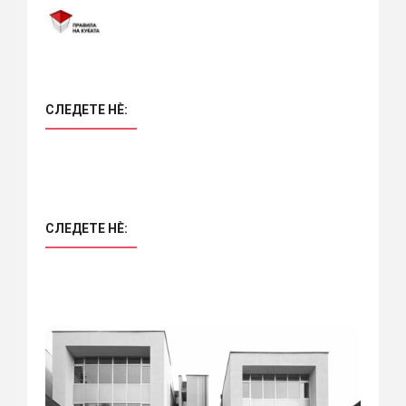
СЛЕДЕТЕ НÈ:
СЛЕДЕТЕ НÈ: