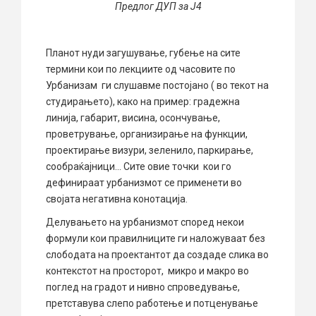
Предлог ДУП за Ј4
Планот нуди загушување, губење на сите
термини кои по лекциите од часовите по
Урбанизам ги слушавме постојано ( во текот на
студирањето), како на пример: градежна
линија, габарит, висина, осончување,
проветрување, организирање на функции,
проектирање визури, зеленило, паркирање,
сообраќајници… Сите овие точки кои го
дефинираат урбанизмот се применети во
својата негативна конотација.
Делувањето на урбанизмот според некои
формули кои правилниците ги наложуваат без
слободата на проектантот да создаде слика во
контекстот на просторот, микро и макро во
поглед на градот и нивно спроведување,
претставува слепо работење и потценување