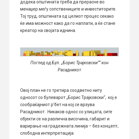
додека општината треба да прерасне во
менаџер меѓу сопствениците и инвеститорите.
Тој труд, општината од целиот процес секако
ќе има можност како да го наплати, а ќе стане
креатор на својата иднина.
Поглед од Бул. „Борис Трајковски““ кон
Расадникот
Овој план не го третира соодветно ниту
односот со булеварот „Борис Трајковски“, кој е
сообраќајниот р’бет на кој се врзува
Расадникот. Никаков однос со улицата, сите
објекти се на различна височина, габарит и
варирање на градежната линија – без концепт,
слободна интерпретација.