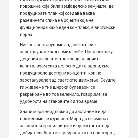
површина која била земјоделско земјиште, да
продуцирате план кој создава ваква
разединета слика на објекти која не
функционира како еден комплекс, е вистински
пораз.
Ние не заостануваме зад светот, ние
заостануваме зад самите себе. Пред неколку
децении во општество кое денешниот
капитализам сака целосно да го оцрни, сме
продуцирале достојни концепти, кои не
заостанувале зад светските движења. Сеуште
ги живееме тие широки булевари, се
рекреираме во тоа зеленило, говориме за
удобноста на становите од тоа време.
Значи мора неодложно да застанеме и да
промениме се од корен. Мора да се сменат
законите и правилниците и проектантите да
добијат слобода во креирањето на просторот,