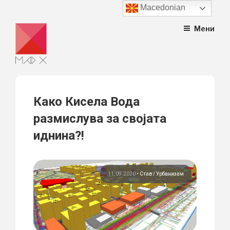
Macedonian
Skip
Мени
to
content
Како Кисела Вода
размислува за својата
иднина?!
11.09.2020
•
Став
Урбанизам