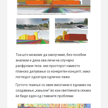
Тоа што можеме да заклучиме, без посебни
анализи е дека ова личи на случајно
расфрлани тела низ просторот наместо
планско делување со конкретен концепт, иако
погледот одозгора одлично лаже .
Густото ткаење со овие височини е еднакво на
создавање „кањони“ во кои светлината секако
ќе биде еден од главните проблеми.