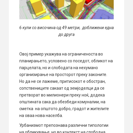
6 кули со височина од 49 метри, доближени една
до друга
Овој пример укажува на ограниченоста во
планирањето, условено со поседот, обликот на
парцелата, но и слободата на нехумано
организирање на просторот преку законите.
Но да не се лажеме, притисокот е обостран,
сопствениците сакаат од земјоделци да се
претворат во милионери преку ноќ, додека
општината сака да обезбеди комуналии, на
сметка на општото добро, градот и жителите
на оваа нова населба.
Урбанизмот препознава различни типологии
на обликување, но во контекст на слободна