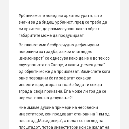
Урбанизмот е вовед во архитектурата, што
значи за да бидеш урбанист, пред се треба да
си архитект, да размислуваш каков објект
габаритите може да продуцираат.
Во планот има безброј чудно дефинирани
површини за градба, за кои очигледно
„визионерот“ се однесува како да не е во тек со
случувањата во Скопје, и какви „ремек дела“
од објекти може да произлезат. Замислете кога
овие површини ќе ги зафатат секакви
инвеститори, згора на тоа ќе бидат и секоја
зграда своја приказна. Епа може ли тоа да се
нарече план на делување?!
Ние имаме дузина примери на несовесни
инвеститори, кои продаваат станови на 1 км од
плоштад „Македонија“, а велат со поглед на
плоштадот, потоа инвеститори кои се жалат на