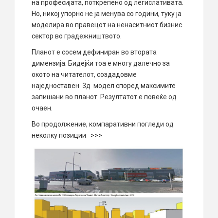
на професијата, поткрепено од легислативата.
Но, никој упорно не ја менува со години, туку ја
моделира во правецот на ненаситниот бизнис
сектор во градежништвото.
Планот е сосем дефиниран во втората
димензија. Бидејќи тоа е многу далечно за
окото на читателот, создадовме
наједноставен 3д модел според максимите
запишани во планот. Резултатот е повеќе од
очаен.
Во продолжение, компаративни погледи од
неколку позиции >>>