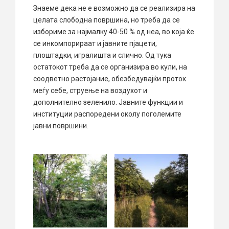
Знаеме дека не е возможно да се реализира на
целата слободна површина, но треба да се
избориме за најмалку 40-50 % од неа, во која ќе
се инкомпорираат и јавните пјацети,
плоштадки, игралишта и слично. Од тука
остатокот треба да се организира во кули, на
соодветно растојание, обезбедувајќи проток
меѓу себе, струење на воздухот и
дополнително зеленило. Јавните функции и
институции распоредени околу поголемите
јавни површини.