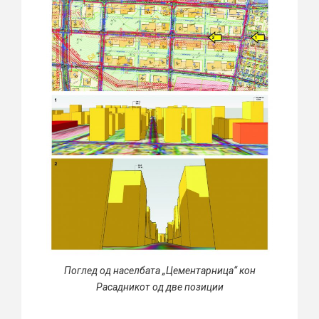
Поглед од населбата „Цементарница“ кон
Расадникот од две позиции