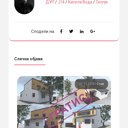
ДУП
/
Ј14
/
Кисела Вода
/
Скопје
Сподели на:
Слични објави
тав
27.11.2015
•
Став