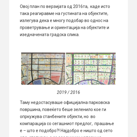
Овој план по верзијата од 2016та, каде исто
така реагиравме на густината на објектите,
излегува дека е многу подобар во однос на
проветрување и ориентација на објектите и
изедначената градска слика.
2019 / 2016
Таму недостасуваше официјална парковска
површина, повеќето беше зеленило кое ги
опркужува станбените објекти, но во
компарација со сегашниот предлог, прашање
е – што е подобро?! Најдобро е ништо од сето