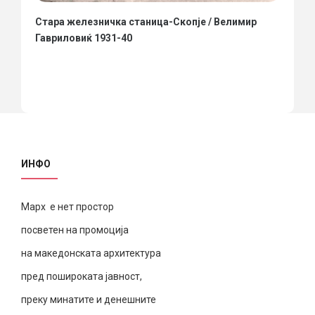
Стара железничка станица-Скопје / Велимир
Гавриловиќ 1931-40
ИНФО
Марх е нет простор
посветен на промоција
на македонската архитектура
пред пошироката јавност,
преку минатите и денешните