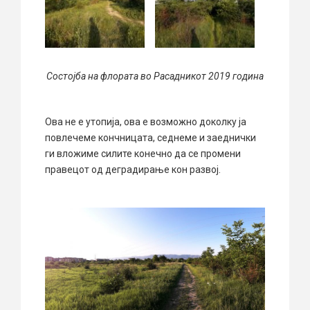
Состојба на флората во Расадникот 2019 година
Ова не е утопија, ова е возможно доколку ја
повлечеме кончницата, седнеме и заеднички
ги вложиме силите конечно да се промени
правецот од деградирање кон развој.