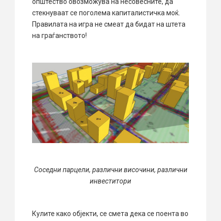
општество овозможува на несовесните, да
стекнуваат се поголема капиталистичка моќ.
Правилата на игра не смеат да бидат на штета
на граѓанството!
Соседни парцели, различни височини, различни
инвеститори
Кулите како објекти, се смета дека се поента во