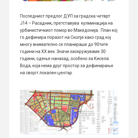
Последниот предлог ДУП за градска четврт
Ј14 – Расадник, претставува кулминација на
урбанистичкиот помор во Македонија. План кој
го дефинира поразот на Скопје како град кој
многу внимателно се планираше до 90тите
години на XX век. Значи заокружуваме 30
години, одење наназад, особено за Кисела
Вода, која нема друг простор за дефинирање
на својот локален центар.