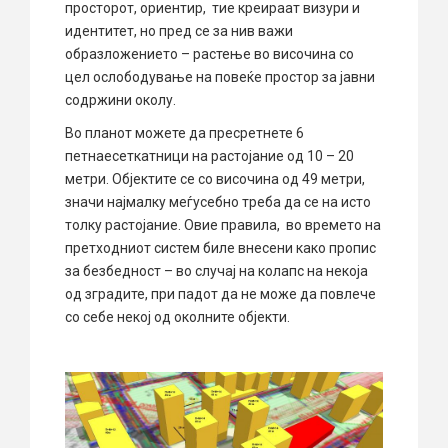
просторот, ориентир, тие креираат визури и
идентитет, но пред се за нив важи
образложението – растење во височина со
цел ослободување на повеќе простор за јавни
содржини околу.
Во планот можете да пресретнете 6
петнаесеткатници на растојание од 10 – 20
метри. Објектите се со височина од 49 метри,
значи најмалку меѓусебно треба да се на исто
толку растојание. Овие правила, во времето на
претходниот систем биле внесени како пропис
за безбедност – во случај на колапс на некоја
од зградите, при падот да не може да повлече
со себе некој од околните објекти.