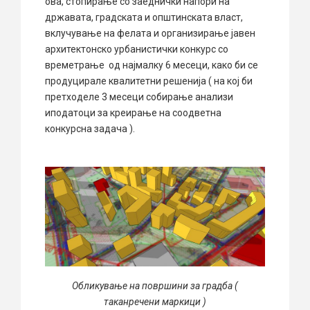
ова, стопирање со заеднички напори на
државата, градската и општинската власт,
вклучување на фелата и организирање јавен
архитектонско урбанистички конкурс со
времетрање од најмалку 6 месеци, како би се
продуцирале квалитетни решенија ( на кој би
претходеле 3 месеци собирање анализи
иподатоци за креирање на соодветна
конкурсна задача ).
Обликување на површини за градба (
таканречени маркици )