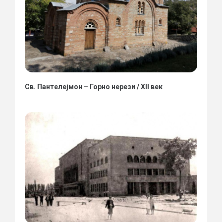
Св. Пантелејмон – Горно нерези / XII век