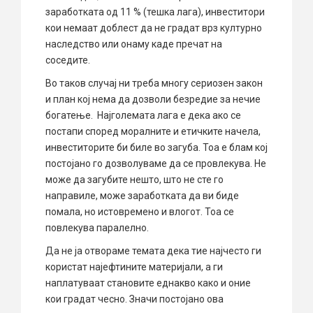
заработката од 11 % (тешка лага), инвеститори
кои немаат доблест да не градат врз културно
наследство или онаму каде пречат на
соседите.
Во таков случај ни треба многу сериозен закон
и план кој нема да дозволи безредие за нечие
богатење. Најголемата лага е дека ако се
постапи според моралните и етичките начела,
инвеститорите би биле во загуба. Тоа е блам кој
постојано го дозволуваме да се провлекува. Не
може да загубите нешто, што не сте го
направиле, може заработката да ви биде
помала, но истовремено и влогот. Тоа се
повлекува паралелно.
Да не ја отвораме темата дека тие најчесто ги
користат најефтините материјали, а ги
наплатуваат становите еднакво како и оние
кои градат чесно. Значи постојано ова