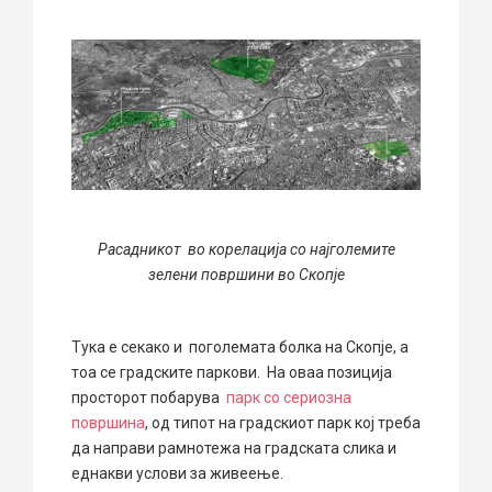
Расадникот во корелација со најголемите
зелени површини во Скопје
Тука е секако и поголемата болка на Скопје, а
тоа се градските паркови. На оваа позиција
просторот побарува
парк со сериозна
површина
, од типот на градскиот парк кој треба
да направи рамнотежа на градската слика и
еднакви услови за живеење.