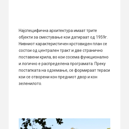
Најспецифична архитектура имаат трите
објекти за сместување кои датираат од 1959г.
Нивниот карактеристичен крстовиден план се
состои од централен тракт и две странично
поставени крила, во кои сосема функционално
и логично е распределена програмата. Преку
постапката на одземање, се формираат тераси
кои се отворени кон предниот двор и кон
зеленилото.