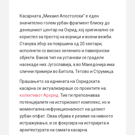
Касарната „Михаил Апостолски“ е еден
значително голем урбан фрагмент блиску до
денешниот центар на Охрид, кој оригинално се
користел за престој на војници и воени вежби.
Станува збор за површина од 20 хектари,
исполнети со високо зеленило и павилјонски
објекти. Ваков тип на установи се граделе
насекаде низ Југославија, а во Македонија има
слични примери во Битола, Тетово и Струмица.
Прашањето за иднината на Охридската
касарна се актуализираше со проектите на
колективот Архрид
. Тие ги препознаваа
потенцијалите на историскиот комплекс, но и
моментална нефункционалност на целиот
урбан опфат. Оваа објава е резиме на нивното
истражување, и се фокусира на историјата и
архитектурата на самата касарна.