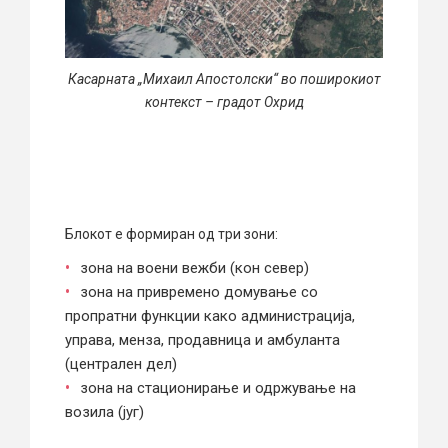
Касарната „Михаил Апостолски“ во поширокиот
контекст – градот Охрид
Блокот е формиран од три зони:
зона на воени вежби (кон север)
зона на привремено домување со
пропратни функции како администрација,
управа, менза, продавница и амбуланта
(централен дел)
зона на стационирање и одржување на
возила (југ)