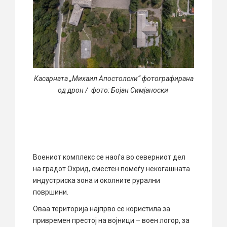
Касарната „Михаил Апостолски“ фотографирана
од дрон / фото: Бојан Симјаноски
Воениот комплекс се наоѓа во северниот дел
на градот Охрид, сместен помеѓу некогашната
индустриска зона и околните рурални
површини.
Оваа територија најпрво се користила за
привремен престој на војници – воен логор, за