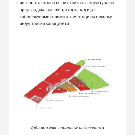
источната страна се чита ситната структура на
предградска населба, а од запад и југ
забележуваме големи отпечатоци на неколку
индустриски капацитети.
Урбанистичко зонирање на касарната