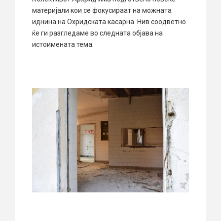
материјали кои се фокусираат на можната
иднина на Охридската касарна. Нив соодветно
ќе ги разгледаме во следната објава на
истоимената тема.