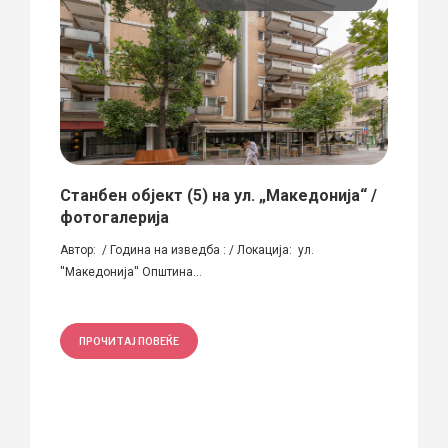
Станбен објект (5) на ул. „Македонија“ /
Наро
фотогалерија
Мули
е
Автор: / Година на изведба : / Локација: ул.
Народн
''Македонија'' Општина...
Охридск
ПРОЧИТАЈ ПОВЕЌЕ
ПРО