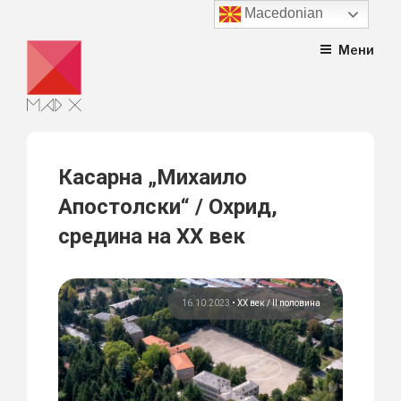
Macedonian
Skip
Мени
to
content
Касарна „Михаило
Апостолски“ / Охрид,
средина на XX век
16.10.2023
•
ХХ век / II половина