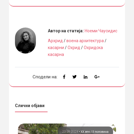
Автор на статија:
Ноеми Чаусидис
Архрид
/
воена архитектура
/
касарни
/
Охрид
/
Охридска
касарна
Сподели на:
Слични објави
вина
23.09.2024
•
ХХ век / II половина