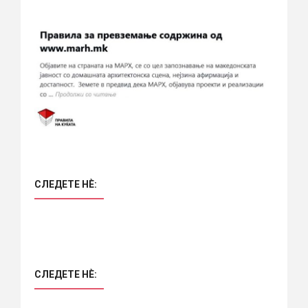
СЛЕДЕТЕ НÈ:
СЛЕДЕТЕ НÈ: