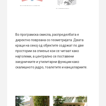
Во програмска смисла, распределбата е
директно поврзана со геометријата. Двата
краци на секој од објектите содржат по две
простории за спиење кои се читаат како
најголеми, а централно се поставени
заедничките и утилитарни функции како
скалишното јадро, тоалетите и канцелариите.