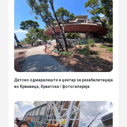
Детско одмаралиште и центар за рехабилитација
во Крвавица, Хрватска / фотогалерија