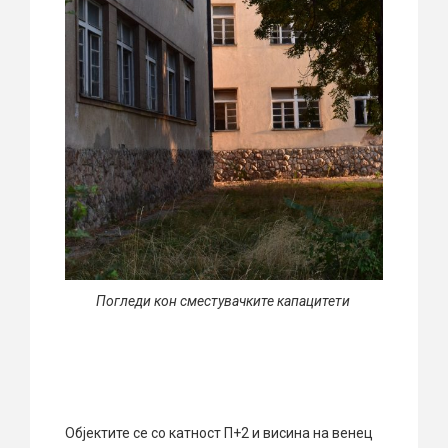
Погледи кон сместувачките капацитети
Објектите се со катност П+2 и висина на венец