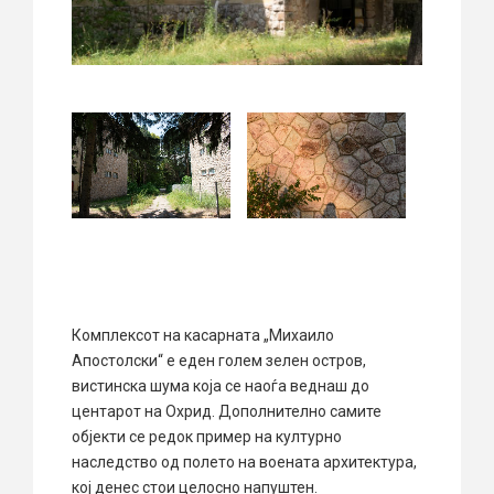
Комплексот на касарната „Михаило
Апостолски“ е еден голем зелен остров,
вистинска шума која се наоѓа веднаш до
центарот на Охрид. Дополнително самите
објекти се редок пример на културно
наследство од полето на воената архитектура,
кој денес стои целосно напуштен.