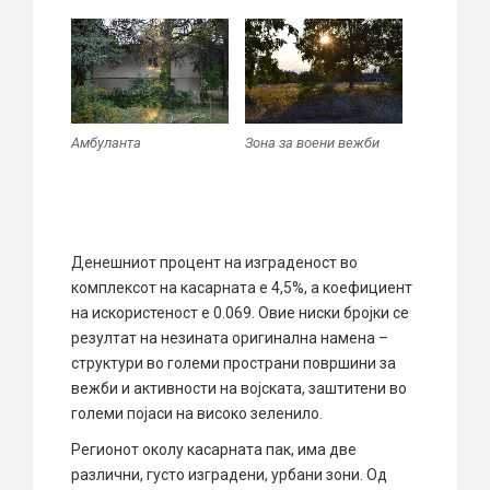
Амбуланта
Зона за воени вежби
Денешниот процент на изграденост во
комплексот на касарната е 4,5%, а коефициент
на искористеност е 0.069. Овие ниски бројки се
резултат на незината оригинална намена –
структури во големи пространи површини за
вежби и активности на војската, заштитени во
големи појаси на високо зеленило.
Регионот околу касарната пак, има две
различни, густо изградени, урбани зони. Од