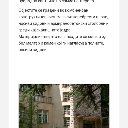
природна светлина во самиот ентериер.
Објектите се градени во комбиниран
конструктивен систем со ситноребрести плочи,
носиви ѕидови и армиранобетонски столбови и
греди кај скалишното јадро.
Материјализацијата на фасадите се состои од
бел малтер и камен кој ги нагласува полните,
носиви ѕидови.