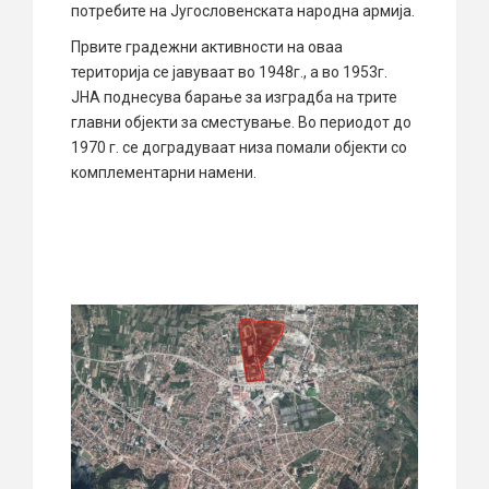
потребите на Југословенската народна армија.
Првите градежни активности на оваа
територија се јавуваат во 1948г., а во 1953г.
ЈНА поднесува барање за изградба на трите
главни објекти за сместување. Во периодот до
1970 г. се доградуваат низа помали објекти со
комплементарни намени.