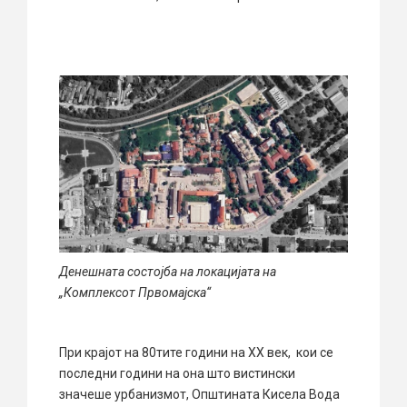
Денешната состојба на локацијата на
„Комплексот Првомајска“
При крајот на 80тите години на XX век, кои се
последни години на она што вистински
значеше урбанизмот, Општината Кисела Вода