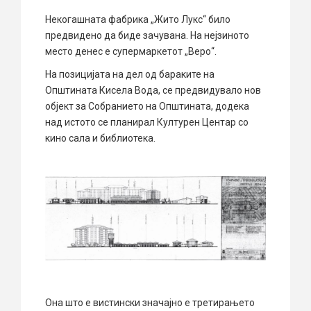
Некогашната фабрика „Жито Лукс“ било
предвидено да биде зачувана. На нејзиното
место денес е супермаркетот „Веро“.
На позицијата на дел од бараките на
Општината Кисела Вода, се предвидувало нов
објект за Собранието на Општината, додека
над истото се планирал Културен Центар со
кино сала и библиотека.
Она што е вистински значајно е третирањето