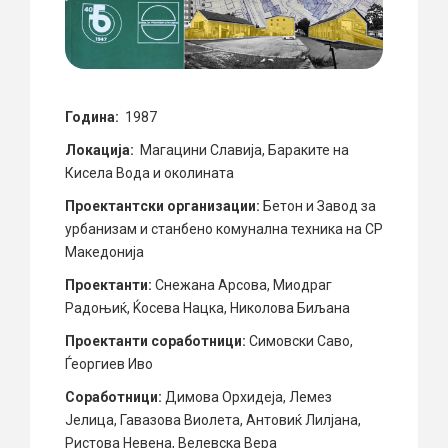
Година:
1987
Локација:
Магацини Славија, Бараките на
Кисела Вода и околината
Проектантски организации:
Бетон и Завод за
урбанизам и станбено комунална техника на СР
Македонија
Проектанти:
Снежана Арсова, Миодраг
Радоњиќ, Ќосева Нацка, Николова Биљана
Проектанти соработници:
Симовски Саво,
Ѓеоргиев Иво
Соработници:
Димова Орхидеја, Лемез
Јелица, Гавазова Виолета, Антовиќ Лилјана,
Ристова Невена, Велевска Вера