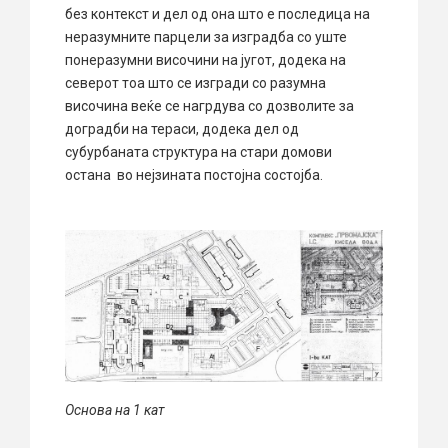
без контекст и дел од она што е последица на
неразумните парцели за изградба со уште
понеразумни височини на југот, додека на
северот тоа што се изгради со разумна
височина веќе се нагрдува со дозволите за
доградби на тераси, додека дел од
субурбаната структура на стари домови
остана во нејзината постојна состојба.
Основа на 1 кат