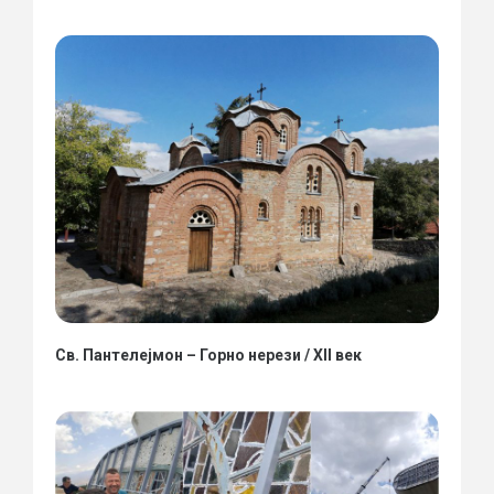
Св. Пантелејмон – Горно нерези / XII век