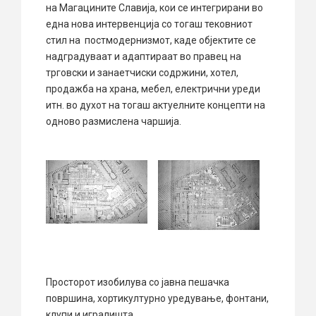
на Магацините Славија, кои се интегрирани во
една нова интервенција со тогаш тековниот
стил на постмодернизмот, каде објектите се
надградуваат и адаптираат во правец на
трговски и занаетчиски содржини, хотел,
продажба на храна, мебел, електрични уреди
итн. во духот на тогаш актуелните концепти на
одново размислена чаршија.
Просторот изобилува со јавна пешачка
површина, хортикултурно уредување, фонтани,
клупи и игралишта.