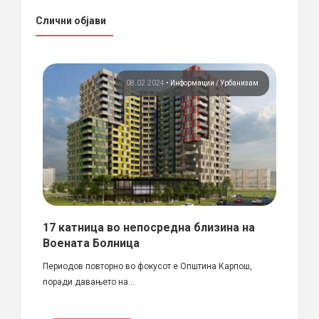
Слични објави
зам
08.02.2024
•
Информации
Урбанизам
29.1
поло
иште
17 катница во непосредна близина на
Служ
Воената Болница
(СОК
Периодов повторно во фокусот е Општина Карпош,
Објект
поради давањето на...
Стопан