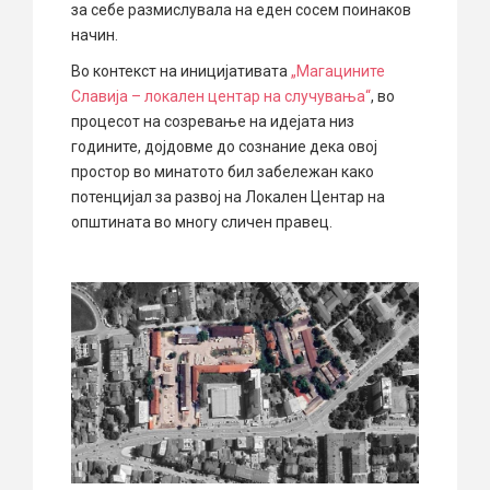
за себе размислувала на еден сосем поинаков
начин.
Во контекст на иницијативата
„Магацините
Славија – локален центар на случувања“
, во
процесот на созревање на идејата низ
годините, дојдовме до сознание дека овој
простор во минатото бил забележан како
потенцијал за развој на Локален Центар на
општината во многу сличен правец.