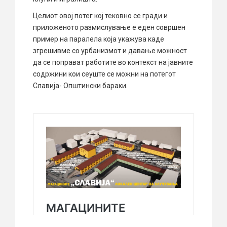
Целиот овој потег кој тековно се гради и
приложеното размислување е еден совршен
пример на паралела која укажува каде
згрешивме со урбанизмот и давање можност
да се поправат работите во контекст на јавните
содржини кои сеуште се можни на потегот
Славија- Општински бараки.