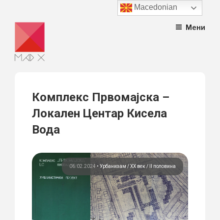
Macedonian
Skip
Мени
to
content
Комплекс Првомајска –
Локален Центар Кисела
Вода
06.02.2024
•
Урбанизам
ХХ век / II половина