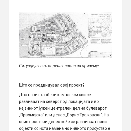
Ситуација со отворена основа на приземје
Што се предвидувал овој проект?
Два нови станбени комплекси кои се
развиваат на северот од локацијата и во
нејзиниот јужен централен дел на булеварот
„Првомајска“ или денес „Борис Трајковски“. На
овие простори денес веќе се развиваат нови
објекти со иста намена но нивното присуство е