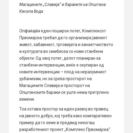
Магацините „Славија“ и бараките на Општина
Кисела Вода
Опфаќајќи еден поширок потег, Комплексот
Првомајска требал да го организира јавниот
живот, забавниот, трговијата и занаетчиството
и културата во симбиоза со нови станбени
објекти. Од овој потег, делот планиран за
станбени интервенции, веќе е окупиран од
новите интервенции – плод на неразумниот
урбанизам, но за среќа просторот на
Магацините Славија и просторот на
Општинските бараки се уште нема претрпено
измени.
Тоа остава простор за иден развој во правец
на јавното добро, кој треба како компаративен
пример да го земе в предвид некогаш
разработениот проект „Комплекс Првомајска“.