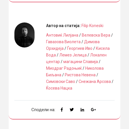
Автор на статија:
Filip Koneski
Антовиќ Лилјана
/
Велевска Вера
/
Гавазова Виолета
/
Димова
Орхидеја
/
Ѓеоргиев Иво
/
Кисела
Вода
/
Лемез Јелица
/
Локален
центар
/
магацини Славија
/
Миодраг Радоњиќ
/
Николова
Биљана
/
Ристова Невена
/
Симовски Саво
/
Снежана Арсова
/
Ќосева Нацка
Сподели на: