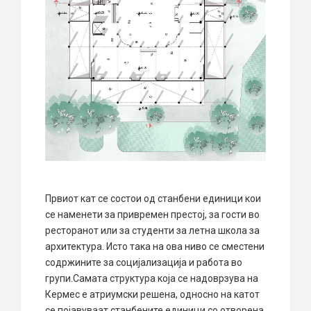
Првиот кат се состои од станбени единици кои
се наменети за привремен престој, за гости во
ресторанот или за студенти за летна школа за
архитектура. Исто така на ова ниво се сместени
содржините за социјализација и работа во
групи.Самата структура која се надоврзува на
Кермес е атриумски решена, односно на катот
се појавуваат станбените единици со отворена