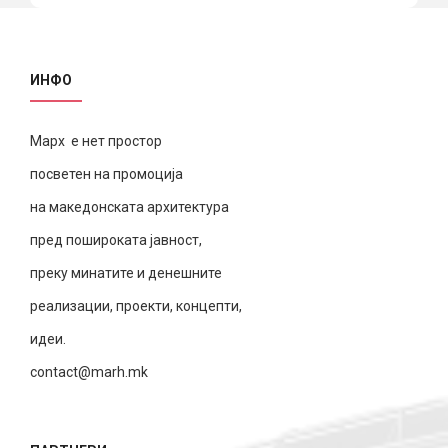
ИНФО
Марх е нет простор
посветен на промоција
на македонската архитектура
пред пошироката јавност,
преку минатите и денешните
реализации, проекти, концепти,
идеи.
contact@marh.mk