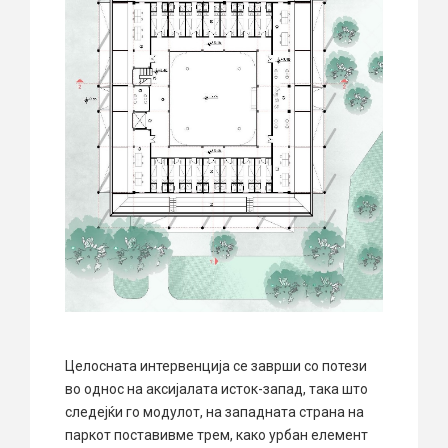
Целосната интервенција се заврши со потези
во однос на аксијалата исток-запад, така што
следејќи го модулот, на западната страна на
паркот поставивме трем, како урбан елемент