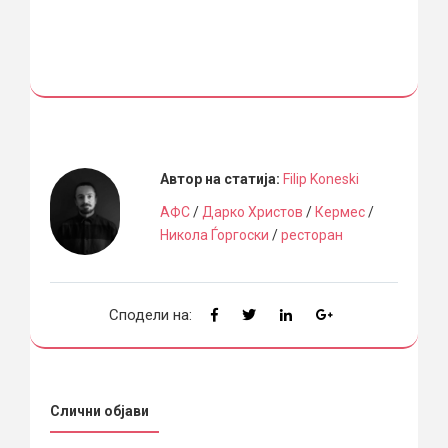
Автор на статија:
Filip Koneski
АФС
/
Дарко Христов
/
Кермес
/
Никола Ѓоргоски
/
ресторан
Сподели на:
Слични објави