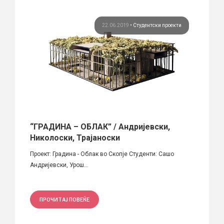
кти
22.06.2019
•
Студентски проекти
вска
“ГРАДИНА – ОБЛАК” / Андријевски,
Вила
Николоски, Трајаноски
ошки
Автори
Проект: Градина - Облак во Скопје Студенти: Сашо
Иванов
Андријевски, Урош...
ПРО
ПРОЧИТАЈ ПОВЕЌЕ