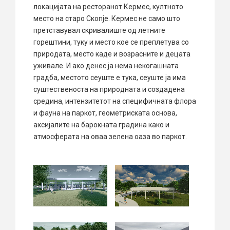
локацијата на ресторанот Кермес, култното
место на старо Скопје. Кермес не само што
претставувал скривалиште од летните
горештини, туку и место кое се преплетува со
природата, место каде и возрасните и децата
уживале. И ако денес ја нема некогашната
градба, местото сеуште е тука, сеуште ја има
суштественоста на природната и создадена
средина, интензитетот на специфичната флора
и фауна на паркот, геометриската основа,
аксијалите на барокната градина како и
атмосферата на оваа зелена оаза во паркот.