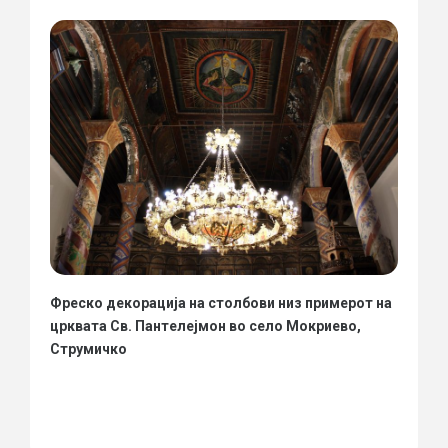
Фреско декорација на столбови низ примерот на
црквата Св. Пантелејмон во село Мокриево,
Струмичко