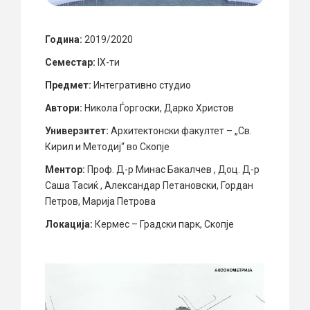
Година:
2019/2020
Семестар:
IX-ти
Предмет:
Интегративно студио
Автори:
Никола Ѓоргоски, Дарко Христов
Универзитет:
Архитектонски факултет – „Св.
Кирил и Методиј“ во Скопје
Ментор:
Проф. Д-р Минас Бакалчев , Доц. Д-р
Саша Тасиќ , Александар Петановски, Гордан
Петров, Марија Петрова
Локација:
Кермес – Градски парк, Скопје