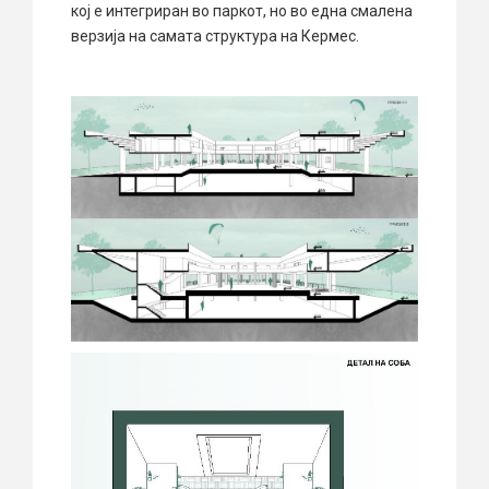
кој е интегриран во паркот, но во една смалена
верзија на самата структура на Кермес.