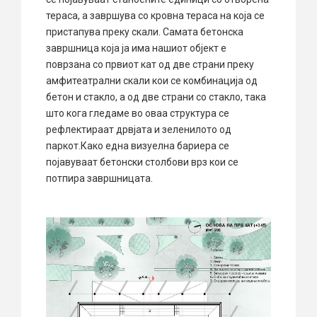
тераса, а завршува со кровна тераса на која се
пристапува преку скали. Самата бетонска
завршница која ја има нашиот објект е
поврзана со првиот кат од две страни преку
амфитеатрални скали кои се комбинација од
бетон и стакло, а од две страни со стакло, така
што кога гледаме во оваа структура се
рефлектираат дрвјата и зеленилото од
паркот.Како една визуелна бариера се
појавуваат бетонски столбови врз кои се
потпира завршницата.