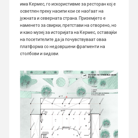
има Кермес, го искористивме за ресторан кој е
осветлен преку насипи кои се наоѓаат на
јужната и северната страна. Приземјето е
наменето за свирки, претстави на отворено, но
и како музеј за историјата на Кермес, оставајќи
на посетителите да ја почувствуваат оваа
платформа со недовршени фрагменти на
столбови и ѕидови.