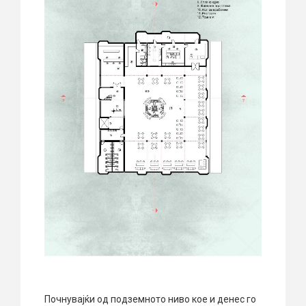
Почнувајќи од подземното ниво кое и денес го