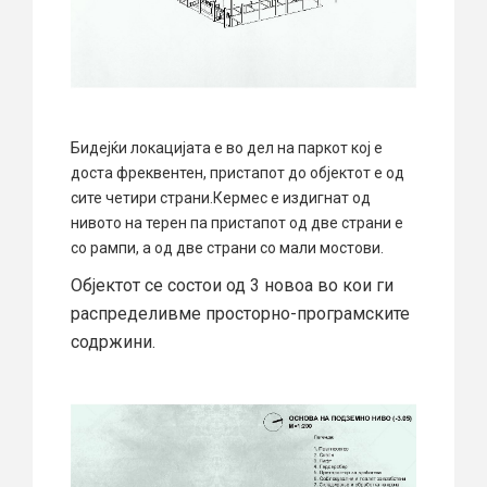
Бидејќи локацијата е во дел на паркот кој е
доста фреквентен, пристапот до објектот е од
сите четири страни.Кермес е издигнат од
нивото на терен па пристапот од две страни е
со рампи, а од две страни со мали мостови.
Објектот се состои од 3 новоа во кои ги
распределивме просторно-програмските
содржини.