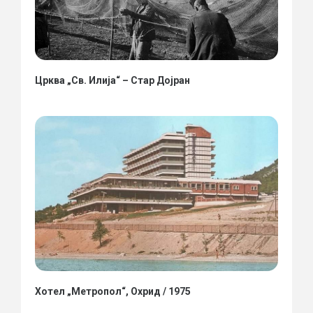
Црква „Св. Илија“ – Стар Дојран
Хотел „Метропол“, Охрид / 1975