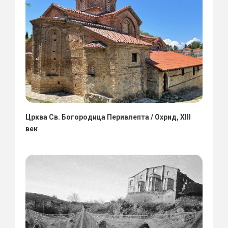
Црква Св. Богородица Перивлепта / Охрид, XIII
век