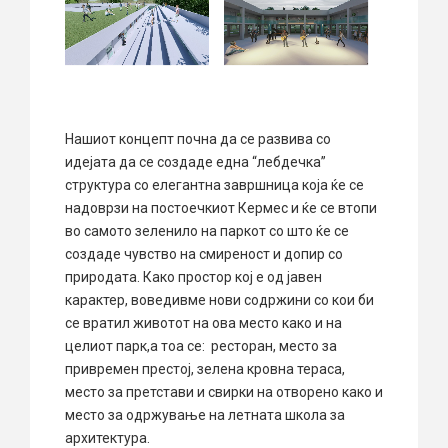
Нашиот концепт почна да се развива со
идејата да се создаде една “лебдечка”
структурa со елегантна завршница која ќе се
надоврзи на постоечкиот Кермес и ќе се втопи
во самото зеленило на паркот со што ќе се
создаде чувство на смиреност и допир со
природата. Како простор кој е од јавен
карактер, воведивме нови содржини со кои би
се вратил животот на ова место како и на
целиот парк,а тоа се: ресторан, место за
привремен престој, зелена кровна тераса,
место за претстави и свирки на отворено како и
место за одржување на летната школа за
архитектура.