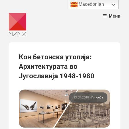
Macedonian
Skip
Мени
to
content
Кон бетонска утопија:
Архитектурата во
Југославија 1948-1980
13.07.2018
•
Изложби