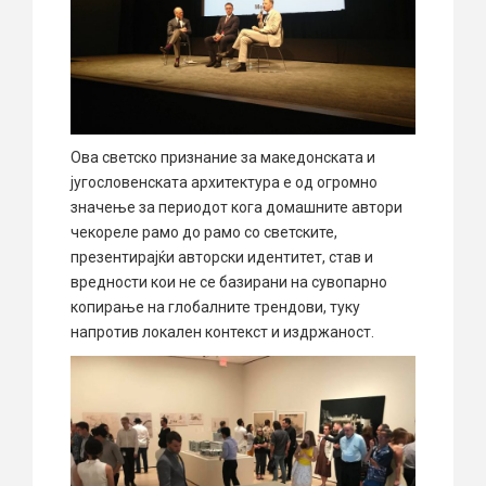
Ова светско признание за македонската и
југословенската архитектура е од огромно
значење за периодот кога домашните автори
чекореле рамо до рамо со светските,
презентирајќи авторски идентитет, став и
вредности кои не се базирани на сувопарно
копирање на глобалните трендови, туку
напротив локален контекст и издржаност.