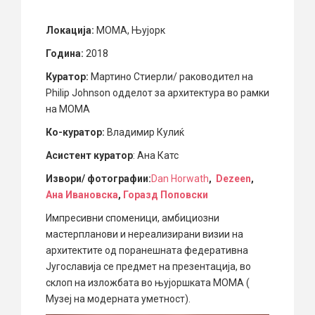
Локација:
МОМА, Њујорк
Година:
2018
Куратор:
Мартино Стиерли/ раководител на
Philip Johnson одделот за архитектура во рамки
на MOMA
Ко-куратор:
Владимир Кулиќ
Асистент куратор
: Ана Катс
Извори/ фотографии:
Dan Horwath
,
Dezeen
,
Ана Ивановска
,
Горазд Поповски
Импресивни споменици, амбициозни
мастерпланови и нереализирани визии на
архитектите од поранешната федеративна
Југославија се предмет на презентација, во
склоп на изложбата во њујоршката MOMA (
Музеј на модерната уметност).