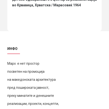
во Крвавица, Хрватска / Марасовиќ 1964
ИНФО
Марх е нет простор
посветен на промоција
на македонската архитектура
пред пошироката јавност,
преку минатите и денешните
реализации, проекти, концепти,