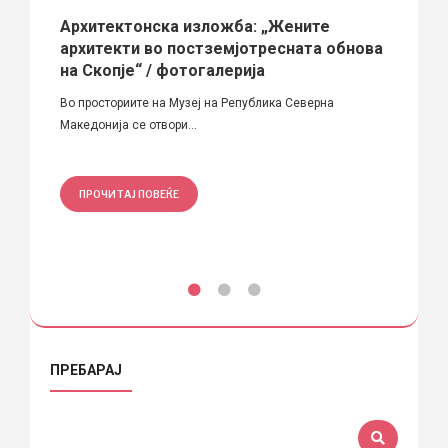
Архитектонска изложба: „Жените
Скоп
архитекти во постземјотресната обнова
Во пон
на Скопје“ / фотогалерија
 рамки
Во просториите на Музеј на Република Северна
Македонија се отвори...
ПРО
ПРОЧИТАЈ ПОВЕЌЕ
ПРЕБАРАЈ