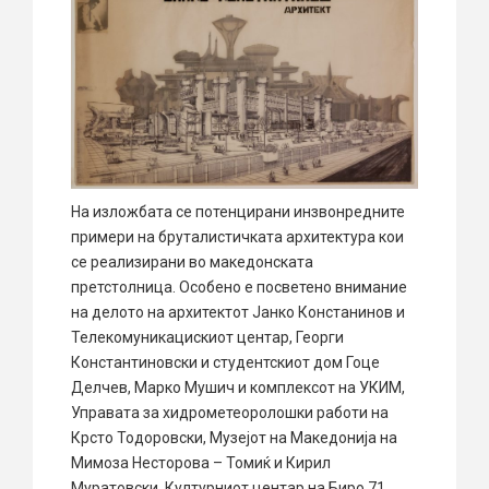
На изложбата се потенцирани инзвонредните
примери на бруталистичката архитектура кои
се реализирани во македонската
претстолница. Особено е посветено внимание
на делото на архитектот Јанко Констанинов и
Телекомуникацискиот центар, Георги
Константиновски и студентскиот дом Гоце
Делчев, Марко Мушич и комплексот на УКИМ,
Управата за хидрометеоролошки работи на
Крсто Тодоровски, Музејот на Македонија на
Мимоза Несторова – Томиќ и Кирил
Муратовски, Културниот центар на Биро 71,