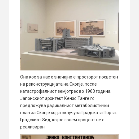
Она кое за нас е значајно е просторот посветен
на реконструкцијата на Скопје, после
катастрофалниот земјотрес во 1963 година.
Јапонскиот архитект Кензо Танге го
предложува радикалниот метаболистички
план за Скопје кој ја вклучува Градската Порта,
Градскиот Ѕид, кој во голем процент не е
реализиран.