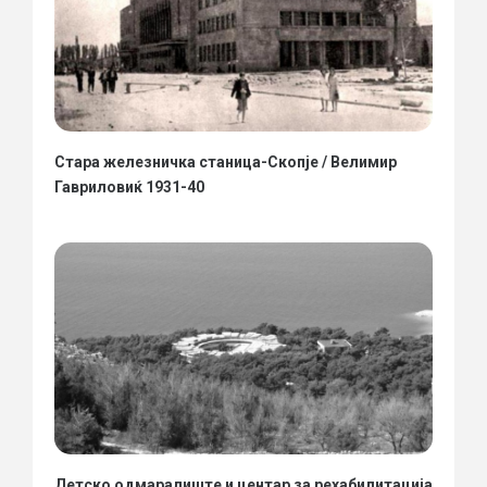
Стара железничка станица-Скопје / Велимир
Гавриловиќ 1931-40
Детско одмаралиште и центар за рехабилитација