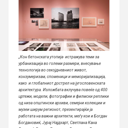
„Кон бетонската утопија- истражува теми за
урбанизација во големи размери, внесување
технологија во секојдневниот живот,
конзумеризам, споменици и меморијализација,
како и глобалниот дострел на југословенската
архитектура.
Изложбата вклучува повеќе од 400
цртежи, модели, фотографии и филмски реплики
од низа општински архиви, семејни колекции и
музеи ширум регионот, презентирајќи ја
работата на важни архитекти, меѓу кои и Богдан
Богдановиќ, Јурај Најдхарт, Светлана Кана