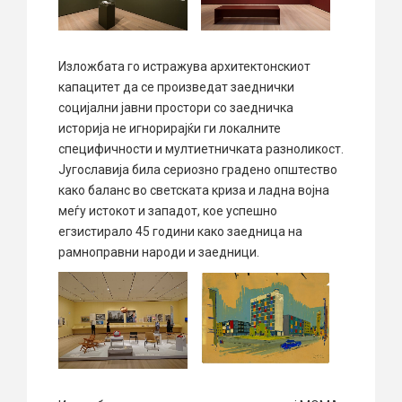
Изложбата го истражува архитектонскиот
капацитет да се произведат заеднички
социјални јавни простори со заедничка
историја не игнорирајќи ги локалните
специфичности и мултиетничката разноликост.
Југославија била сериозно градено општество
како баланс во светската криза и ладна војна
меѓу истокот и западот, кое успешно
егзистирало 45 години како заедница на
рамноправни народи и заедници.