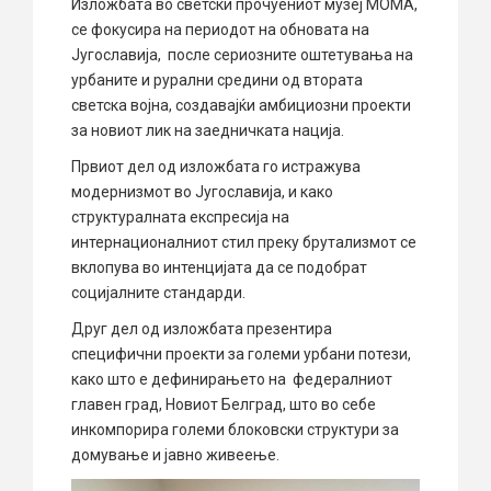
Изложбата во светски прочуениот музеј МОМА,
се фокусира на периодот на обновата на
Југославија, после сериозните оштетувања на
урбаните и рурални средини од втората
светска војна, создавајќи амбициозни проекти
за новиот лик на заедничката нација.
Првиот дел од изложбата го истражува
модернизмот во Југославија, и како
структуралната експресија на
интернационалниот стил преку брутализмот се
вклопува во интенцијата да се подобрат
социјалните стандарди.
Друг дел од изложбата презентира
специфични проекти за големи урбани потези,
како што е дефинирањето на федералниот
главен град, Новиот Белград, што во себе
инкомпорира големи блоковски структури за
домување и јавно живеење.