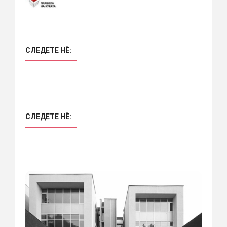
СЛЕДЕТЕ НÈ:
СЛЕДЕТЕ НÈ: