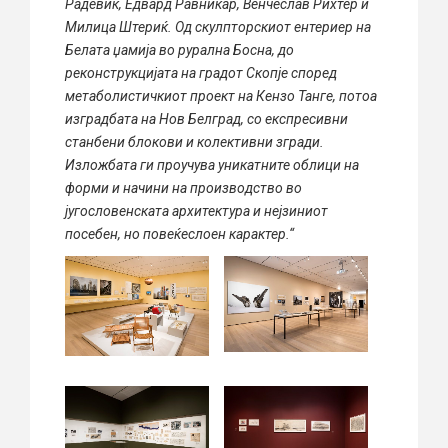
Радевиќ,
Едвард Равникар, Венчеслав Рихтер и
Милица Штериќ.
Од скулпторскиот ентериер на
Белата џамија во рурална Босна, до
реконструкцијата на градот Скопје според
метаболистичкиот проект на Кензо Танге, потоа
изградбата на Нов Белград, со експресивни
станбени блокови и колективни згради.
И
зложбата ги проучува уникатните облици на
форми и начини на производство во
југословенската архитектура и нејзиниот
посебен, но повеќеслоен карактер.“