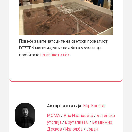
Повеќе за впечатоците на светски познатиот
DEZEEN магазин, за изложбата можете да
прочитате
на линкот >>>>
Автор на статија:
Filip Koneski
MOMA
/
Ана Ивановска
/
Бетонска
утопија
/
Брутализам
/
Владимир
Десков
/
Изложба
/
Јован