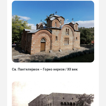
Св. Пантелејмон – Горно нерези / XII век