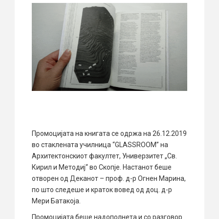
Промоцијата на книгата се одржа на 26.12.2019
во стаклената училница “GLASSROOM” на
Архитектонскиот факултет, Универзитет „Св.
Кирил и Методиј“ во Скопје. Настанот беше
отворен од Деканот – проф. д-р Огнен Марина,
по што следеше и краток вовед од доц. д-р
Мери Батакоја.
Промоцијата беше надополнета и со разговор