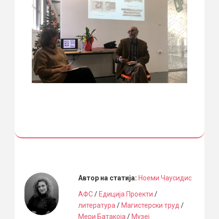
Автор на статија:
Ноеми Чаусидис
АФС
/
Едиција Проекти
/
литература
/
Магистерски труд
/
Мери Батакоја
/
Музеј