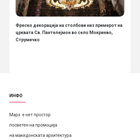
Фреско декорација на столбови низ примерот на
црквата Св. Пантелејмон во село Мокриево,
Струмичко
ИНФО
Марх е нет простор
посветен на промоција
на македонската архитектура