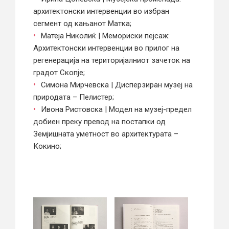
архитектонски интервенции во избран
сегмент од кањанот Матка;
Матеја Николиќ | Мемориски пејсаж:
Архитектонски интервенции во прилог на
регенерација на територијалниот зачеток на
градот Скопје;
Симона Мирчевска | Дисперзиран музеј на
природата – Пелистер;
Ивона Ристовска | Модел на музеј-предел
добиен преку превод на постапки од
Земјишната уметност во архитектурата –
Кокино;