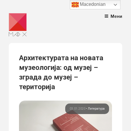
Macedonian
Skip
Мени
to
content
Aрхитектурата на новата
музеологија: од музеј –
зграда до музеј –
територија
03.01.2020
•
Литература