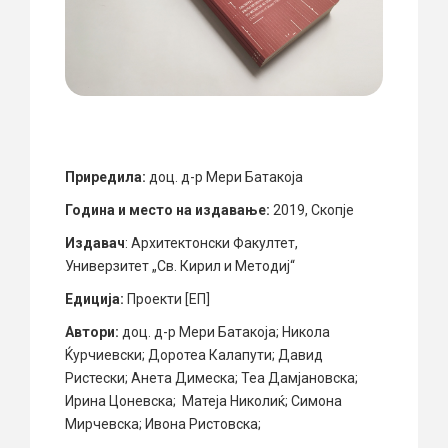
Приредила:
доц. д-р Мери Батакоја
Година и место на издавање:
2019, Скопје
Издавач
: Архитектонски Факултет,
Универзитет „Св. Кирил и Методиј“
Едиција:
Проекти [ЕП]
Автори:
доц. д-р Мери Батакоја; Никола
Ќурчиевски; Доротеа Калапути; Давид
Ристески; Анета Димеска; Теа Дамјановска;
Ирина Цоневска; Матеја Николиќ; Симона
Мирчевска; Ивона Ристовска;