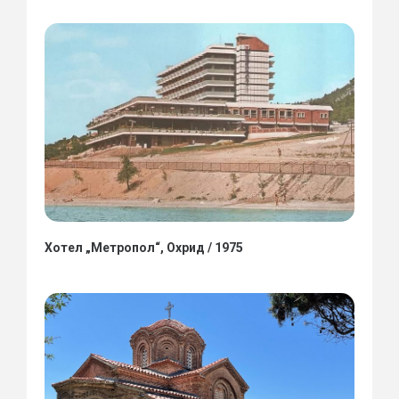
Хотел „Метропол“, Охрид / 1975