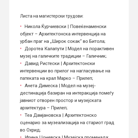
Листа на магистерски трудови:
Никола Ќурчиевски | Повеќенаменски
објект – Архитектонска интервенција на
урбан праг на „Широк сокак“ во Битола;
Доротеа Калапути | Модел на порактивен
музеј на галичките традиции – Галичник;
Давид Ристески | Архитектонски
интервенции во прилог на нагласување на
патеката на крал Марко – Прилеп;
Анета Димеска | Модел на музеј-
дестинација базиран на интеракција помеѓу
јавниот отворен простор и музејската
архитектура – Прилеп;
Теа Дамјановска | Архитектонско
сценарио за музеализација на стариот град
во Охрид;
Ирина Цоневска | Музејска променада: