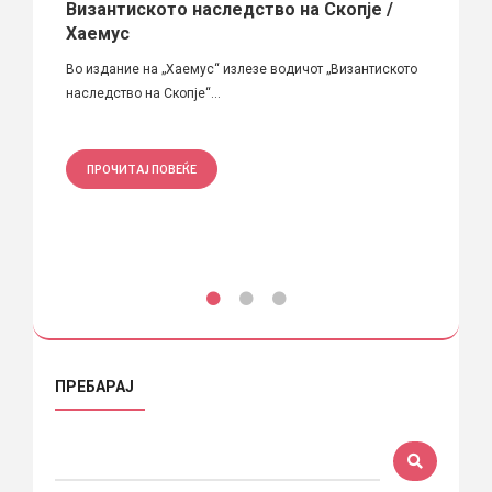
ли,
Византиското наследство на Скопје /
По т
Хаемус
Издава
јазик:
Во издание на „Хаемус“ излезе водичот „Византиското
година,
наследство на Скопје“...
ПРО
ПРОЧИТАЈ ПОВЕЌЕ
ПРЕБАРАЈ