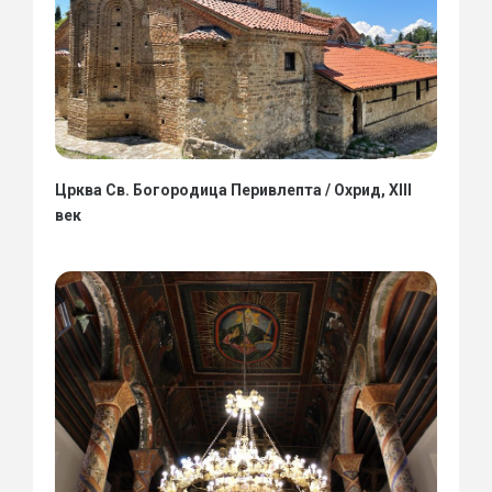
Црква Св. Богородица Перивлепта / Охрид, XIII
век