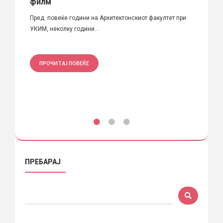
филм
На 7-м
уци:
Пред повеќе години на Архитектонскиот факултет при
поважн
УКИМ, неколку години...
ПРО
ПРОЧИТАЈ ПОВЕЌЕ
ПРЕБАРАЈ