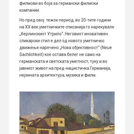
филмови во боја за германски филмски
компании.
Но пред овој тежок периoд, во 20-тите години
на XX век уметничките списанија го нарекувале
„берлинскиот Утрило“. Неговиот иновативен
сликарски стил е дел од новото уметничко
движење наречено „Нова објективност“ (Neue
Sachlichkeit) кое остава белег не само на
германската и светската уметност, туку и во
јавниот живот на пред-нацистичка Германија,
нејзината архитектура, музика и филм.