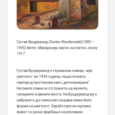
Густав Вундервалд (Gustav Wunderwald)(1882 –
1945) Велес, Македонија, масло на платно, околу
1917
Густав Вундервалд е германски сликар, чија
уметност во 1934 година, нацистичката
партија ја прогласува како „дегенерирана“.
Неговите слики се отстранети од музеите,
галериите и јавните места. На Вундервалд му е
забрането да слика или создава каква било
форма на уметност. Заработува за скромен
живот со рачно фарбање на рекламни