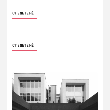
СЛЕДЕТЕ НÈ:
СЛЕДЕТЕ НÈ: