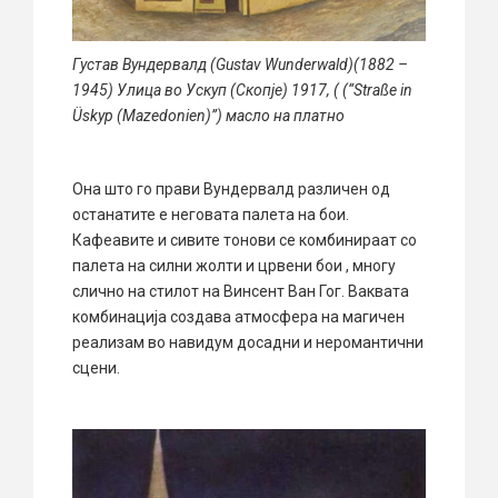
Густав Вундервалд (Gustav Wunderwald)(1882 –
1945) Улица во Ускуп (Скопје) 1917, ( (“Straße in
Üskyp (Mazedonien)”) масло на платно
Она што го прави Вундервалд различен од
останатите е неговата палета на бои.
Кафеавите и сивите тонови се комбинираат со
палета на силни жолти и црвени бои , многу
слично на стилот на Винсент Ван Гог. Ваквата
комбинација создава атмосфера на магичен
реализам во навидум досадни и неромантични
сцени.