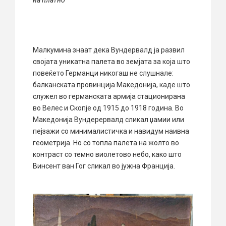
на платно
Малкумина знаат дека Вундервалд ја развил
својата уникатна палета во земјата за која што
повеќето Германци никогаш не слушнале:
балканската провинција Македонија, каде што
служел во германската армија стационирана
во Велес и Скопје од 1915 до 1918 година. Во
Македонија Вундерервалд сликал џамии или
пејзажи со минималистичка и навидум наивна
геометрија. Но со топла палета на жолто во
контраст со темно виолетово небо, како што
Винсент ван Гог сликал во јужна Франција.