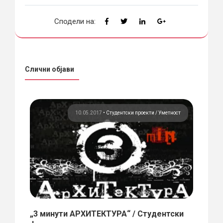
Сподели на:
Слични објави
ост
10.05.2017
•
Студентски проекти
Уметност
1
„3 минути АРХИТЕКТУРА“ / Студентски
КАЛЕ