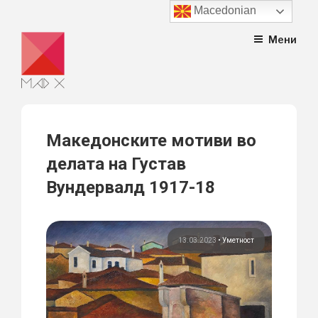
Macedonian
Skip
Мени
to
content
Македонските мотиви во
делата на Густав
Вундервалд 1917-18
13.03.2023
•
Уметност