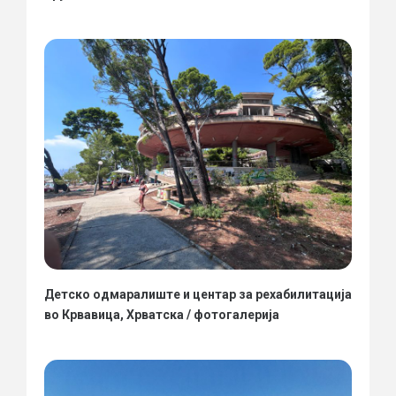
Детско одмаралиште и центар за рехабилитација
во Крвавица, Хрватска / фотогалерија