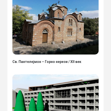
Св. Пантелејмон – Горно нерези / XII век