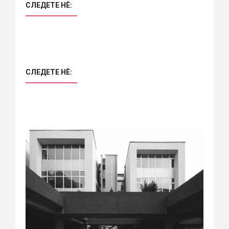
СЛЕДЕТЕ НÈ:
СЛЕДЕТЕ НÈ: