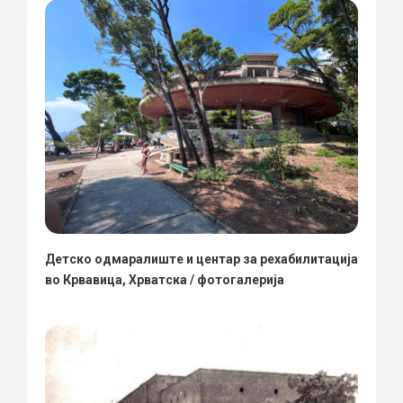
Детско одмаралиште и центар за рехабилитација
во Крвавица, Хрватска / фотогалерија