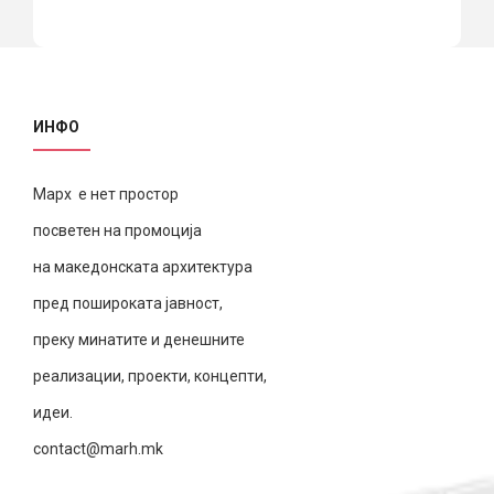
ИНФО
Марх е нет простор
посветен на промоција
на македонската архитектура
пред пошироката јавност,
преку минатите и денешните
реализации, проекти, концепти,
идеи.
contact@marh.mk